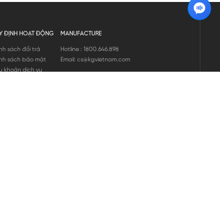
Y ĐỊNH HOẠT ĐỘNG
MANUFACTURE
nh sách đổi trả
Hotline : 1800.646.898
nh sách bảo mật
Email: cs@kgvietnam.com
u khoản dịch vụ
nh sách bảo hành
ng tin hàng hóa
ớng dẫn mua hàng
nh sách vận chuyển