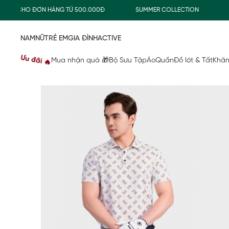
G CHO ĐƠN HÀNG TỪ 500.000Đ
SUMMER COLLECTION
COMB
NAM
NỮ
TRẺ EM
GIA ĐÌNH
ACTIVE
Ưu đãi 🔥
Mua nhận quà 🎁
Bộ Sưu Tập
Áo
Quần
Đồ lót & Tất
Khăn