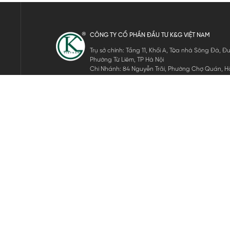
CÔNG TY CỔ PHẦN ĐẦU TƯ K&G VIỆT NAM
Trụ sở chính: Tầng 11, Khối A, Tòa nhà Sông Đà,
Phường Từ Liêm, TP Hà Nội
Chi Nhánh: 84 Nguyễn Trãi, Phường Chợ Quán, Hồ
Mã số thuế: 0105911105
ĐĂNG KÝ NHẬN TIN ĐIỆN TỬ
Hãy nhập email của bạn để nhận những tin tức mới nhất của 
THEO DÕI CHÚNG TÔI