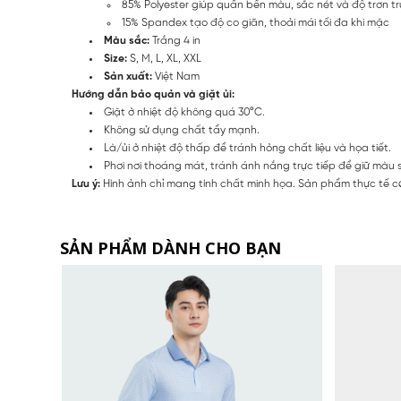
85% Polyester giúp quần bền màu, sắc nét và độ trơn t
15% Spandex tạo độ co giãn, thoải mái tối đa khi mặc
Màu sắc:
Trắng 4 in
Size:
S, M, L, XL, XXL
Sản xuất:
Việt Nam
Hướng dẫn bảo quản và giặt ủi:
Giặt ở nhiệt độ không quá 30°C.
Không sử dụng chất tẩy mạnh.
Là/ủi ở nhiệt độ thấp để tránh hỏng chất liệu và họa tiết.
Phơi nơi thoáng mát, tránh ánh nắng trực tiếp để giữ màu 
Lưu ý:
Hình ảnh chỉ mang tính chất minh họa. Sản phẩm thực tế có
SẢN PHẨM DÀNH CHO BẠN