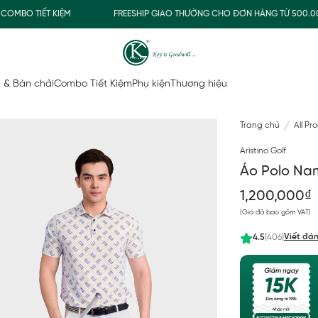
O TIẾT KIỆM
FREESHIP GIAO THƯỜNG CHO ĐƠN HÀNG TỪ 500.000Đ
 & Bàn chải
Combo Tiết Kiệm
Phụ kiện
Thương hiệu
Trang chủ
All Pr
Aristino Golf
Áo Polo Na
1,200,000₫
(Giá đã bao gồm VAT)
Viết đán
4.5
(406)