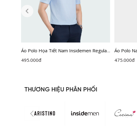
ACTIVE
Áo Polo Họa Tiết Nam Insidemen Regular
Áo Polo N
Fit IPS059AZ
Fit IPS06
495.000
đ
475.000
đ
THƯƠNG HIỆU PHÂN PHỐI