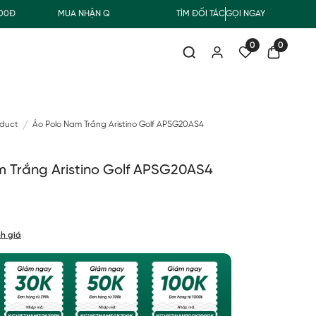
MUA NHẬN QUÀ
FREESHIP GIAO THƯỜNG CHO ĐƠN HÀNG T
TÌM ĐỐI TÁC
GỌI NGAY
0
0
oduct
Áo Polo Nam Trắng Aristino Golf APSG20AS4
m Trắng Aristino Golf APSG20AS4
h giá