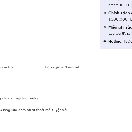
hàng = 1 KG
Chính sách 
1.000.000, 
Miễn phí sử
tay áo (Khô
Hotline:
1800
hoàn trả
Đánh giá & Nhận xét
 poloshirt regular thường
 suông vừa đem tới sự thoải mái tuyệt đối