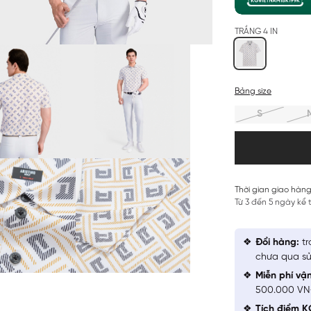
TRẮNG 4 IN
Bảng size
S
Thời gian giao hàng
Từ 3 đến 5 ngày kể
Đổi hàng:
tr
chưa qua sử
Miễn phí vậ
500.000 V
Tích điểm K