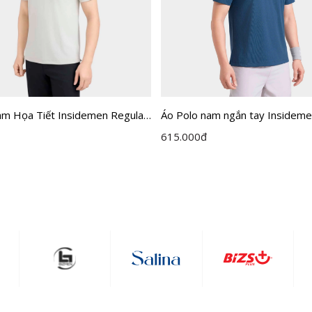
am Họa Tiết Insidemen Regular
Áo Polo nam ngắn tay Insideme
3MAH0
dáng Regular IPS117EDP01
615.000
đ