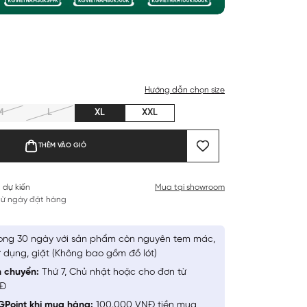
Hướng dẫn chọn size
M
L
XL
XXL
THÊM VÀO GIỎ
 dự kiến
Mua tại showroom
 từ ngày đặt hàng
ong 30 ngày với sản phẩm còn nguyên tem mác,
 dụng, giặt (Không bao gồm đồ lót)
n chuyển:
Thứ 7, Chủ nhật hoặc cho đơn từ
NĐ
GPoint khi mua hàng:
100.000 VNĐ tiền mua