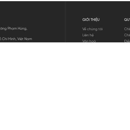
GIỚI THIỆU
QU
 Đường Phạm Hùng,
Về chúng tôi
Chí
Liên hệ
Chí
 Chí Minh, Việt Nam
Văn hoá
Điề
Tuyển dụng
Chí
Tin tức
Thô
Hư
Chí
THANH TOÁN
chúng tôi
GỬI
1800.646.898
HOTLINE: