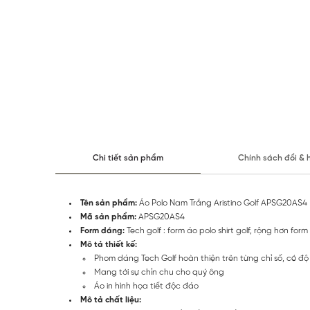
Chi tiết sản phẩm
Chính sách đổi & 
Tên sản phẩm:
Áo Polo Nam Trắng Aristino Golf APSG20AS4
Mã sản phẩm:
APSG20AS4
Form dáng:
Tech golf : form áo polo shirt golf, rộng hơn form
Mô tả thiết kế:
Phom dáng Tech Golf hoàn thiện trên từng chỉ số, có độ
Mang tới sự chỉn chu cho quý ông
Áo in hình họa tiết độc đáo
Mô tả chất liệu: