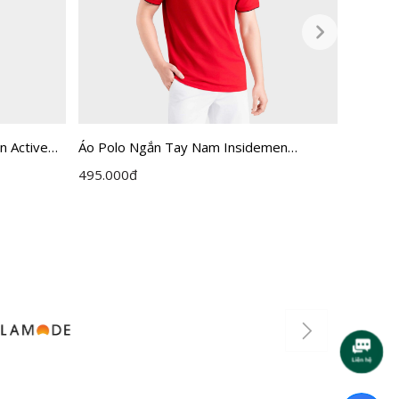
n Active
Áo Polo Ngắn Tay Nam Insidemen
Áo Polo
Regular IPS212AH0
IPS110
495.000
đ
625.00