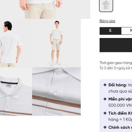
Bảng size
S
Thời gian giao hàng
Từ 3 đến 5 ngày kể
Đổi hàng:
tr
chưa qua sử
Miễn phí vậ
500.000 V
Tích điểm K
hàng = 1 KG
Chính sách 