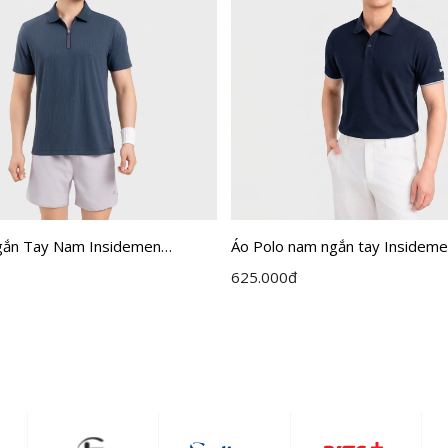
gắn Tay Nam Insidemen
Áo Polo nam ngắn tay Insidem
P01
Regular IPS126MAH0
625.000
đ