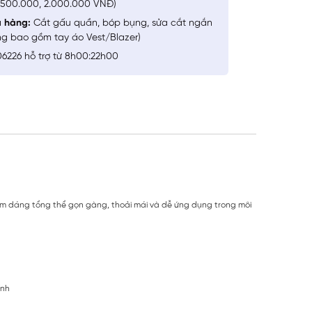
1.500.000, 2.000.000 VNĐ)
a hàng:
Cắt gấu quần, bóp bụng, sửa cắt ngắn
ng bao gồm tay áo Vest/Blazer)
6226 hỗ trợ từ 8h00:22h00
hom dáng tổng thể gọn gàng, thoải mái và dễ ứng dụng trong môi
ính