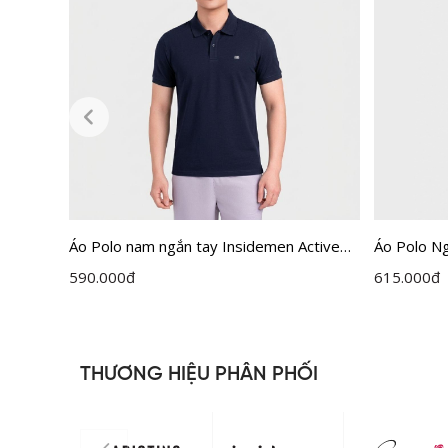
Áo Polo nam ngắn tay Insidemen Active
Áo Polo N
dáng Regular IPS111EDP01
IPS113ED
590.000
đ
615.000
đ
THƯƠNG HIỆU PHÂN PHỐI