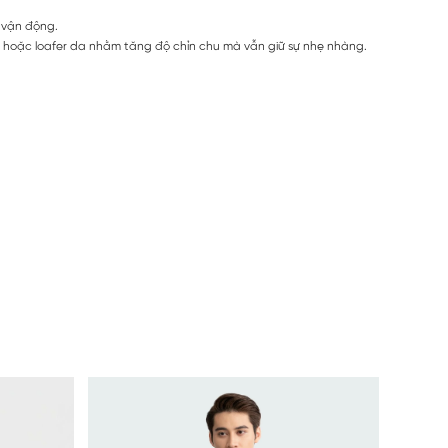
i vận động.
g hoặc loafer da nhằm tăng độ chỉn chu mà vẫn giữ sự nhẹ nhàng.