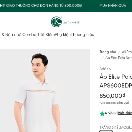
 GIAO THƯỜNG CHO ĐƠN HÀNG TỪ 500.000Đ
MUA NHẬN QUÀ
 & Bàn chải
Combo Tiết Kiệm
Phụ kiện
Thương hiệu
Trang chủ
All Pr
Áo Elite Polo N
Aristino
Áo Elite Po
APS600EDP
850,000₫
(Giá đã bao gồm VAT)
Viết đán
4.5
(406)
TRẮNG 6 KẺ JACQ