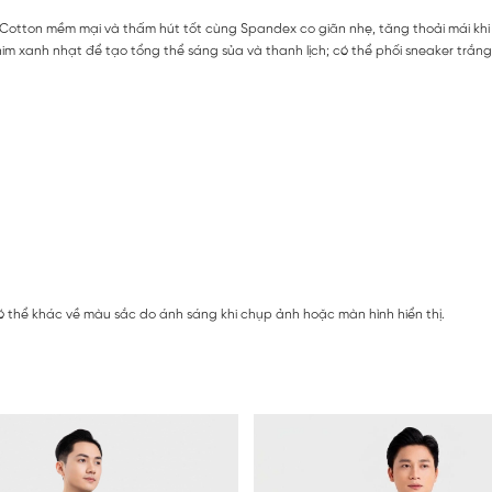
iữa Cotton mềm mại và thấm hút tốt cùng Spandex co giãn nhẹ, tăng thoải mái kh
m xanh nhạt để tạo tổng thể sáng sủa và thanh lịch; có thể phối sneaker trắn
 thể khác về màu sắc do ánh sáng khi chụp ảnh hoặc màn hình hiển thị.