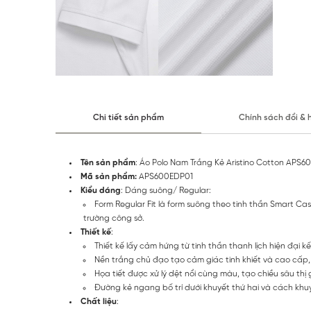
Chi tiết sản phẩm
Chính sách đổi & 
Tên sản phẩm
: Áo Polo Nam Trắng Kẻ Aristino Cotton APS
Mã sản phẩm:
APS600EDP01
Kiểu dáng
: Dáng suông/ Regular:
Form Regular Fit là form suông theo tinh thần Smart C
trường công sở.
Thiết kế
:
Thiết kế lấy cảm hứng từ tinh thần thanh lịch hiện đại kế
Nền trắng chủ đạo tạo cảm giác tinh khiết và cao cấp,
Họa tiết được xử lý dệt nổi cùng màu, tạo chiều sâu thị
Đường kẻ ngang bố trí dưới khuyết thứ hai và cách khu
Chất liệu
: