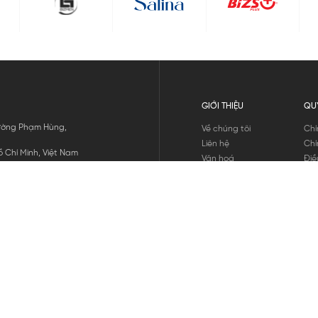
GIỚI THIỆU
QU
 Đường Phạm Hùng,
Về chúng tôi
Chí
Liên hệ
Chí
 Chí Minh, Việt Nam
Văn hoá
Điề
Tuyển dụng
Chí
Tin tức
Thô
Hư
Chí
THANH TOÁN
chúng tôi
GỬI