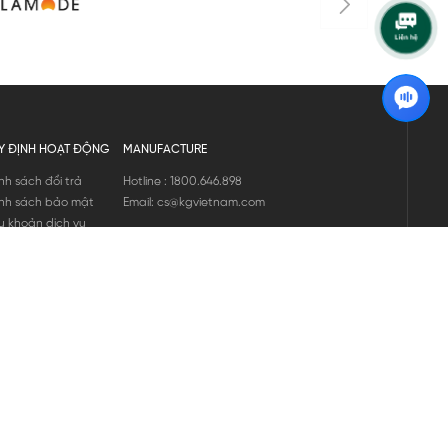
Y ĐỊNH HOẠT ĐỘNG
MANUFACTURE
nh sách đổi trả
Hotline : 1800.646.898
nh sách bảo mật
Email: cs@kgvietnam.com
u khoản dịch vụ
nh sách bảo hành
ng tin hàng hóa
ớng dẫn mua hàng
nh sách vận chuyển