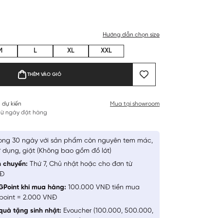
Hướng dẫn chọn size
M
L
XL
XXL
THÊM VÀO GIỎ
 dự kiến
Mua tại showroom
 từ ngày đặt hàng
ong 30 ngày với sản phẩm còn nguyên tem mác,
 dụng, giặt (Không bao gồm đồ lót)
n chuyển:
Thứ 7, Chủ nhật hoặc cho đơn từ
NĐ
GPoint khi mua hàng:
100.000 VNĐ tiền mua
point = 2.000 VNĐ
quà tặng sinh nhật:
Evoucher (100.000, 500.000,