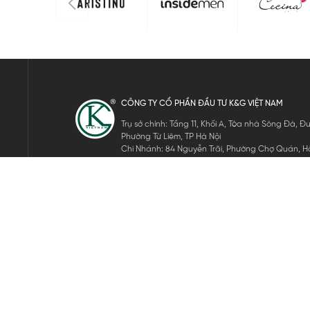
CÔNG TY CỔ PHẦN ĐẦU TƯ K&G VIỆT NAM
Trụ sở chính: Tầng 11, Khối A, Tòa nhà Sông Đà,
Phường Từ Liêm, TP Hà Nội
Chi Nhánh: 84 Nguyễn Trãi, Phường Chợ Quán, Hồ
Mã số thuế: 0105911105
ĐĂNG KÝ NHẬN TIN ĐIỆN TỬ
Hãy nhập email của bạn để nhận những tin tức mới nhất của 