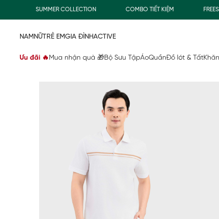
SUMMER COLLECTION
COMBO TIẾT KIỆM
FREESHIP
NAM
NỮ
TRẺ EM
GIA ĐÌNH
ACTIVE
Ưu đãi 🔥
Mua nhận quà 🎁
Bộ Sưu Tập
Áo
Quần
Đồ lót & Tất
Khăn