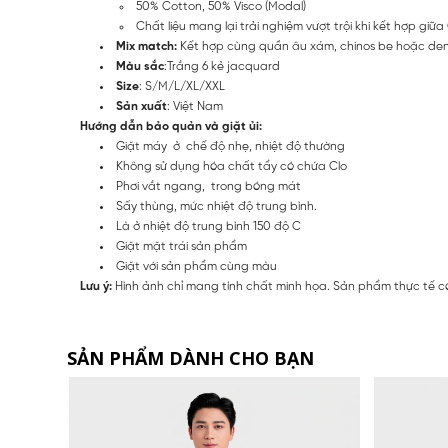
50% Cotton, 50% Visco (Modal)
Chất liệu mang lại trải nghiệm vượt trội khi kết hợp g
Mix match:
Kết hợp cùng quần âu xám, chinos be hoặc deni
Màu sắc
:Trắng 6 kẻ jacquard
Size
: S/M/L/XL/XXL
Sản xuất
: Việt Nam
Hướng dẫn bảo quản và giặt ủi:
Giặt máy ở chế độ nhẹ, nhiệt độ thường
Không sử dụng hóa chất tẩy có chứa Clo
Phơi vắt ngang, trong bóng mát
Sấy thùng, mức nhiệt độ trung bình.
Là ở nhiệt độ trung bình 150 độ C
Giặt mặt trái sản phẩm
Giặt với sản phẩm cùng màu
Lưu ý:
Hình ảnh chỉ mang tính chất minh họa. Sản phẩm thực tế có
SẢN PHẨM DÀNH CHO BẠN