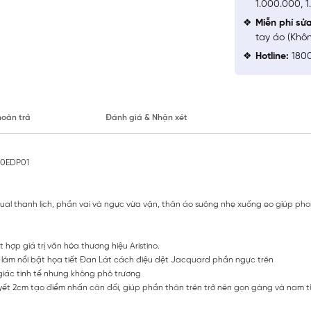
1.000.000, 
Miễn phí sử
tay áo (Khô
Hotline:
1800
hoàn trả
Đánh giá & Nhận xét
600EDP01
asual thanh lịch, phần vai và ngực vừa vặn, thân áo suông nhẹ xuống eo giúp p
t hợp giá trị văn hóa thương hiệu Aristino.
 làm nổi bật họa tiết Đan Lát cách điệu dệt Jacquard phần ngực trên
 giác tinh tế nhưng không phô trương
yết 2cm tạo điểm nhấn cân đối, giúp phần thân trên trở nên gọn gàng và nam t