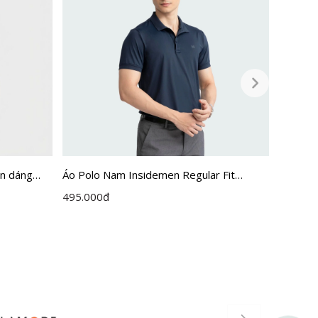
en dáng
Áo Polo Nam Insidemen Regular Fit
Áo Polo
IPS055S3
dáng R
495.000
đ
590.00