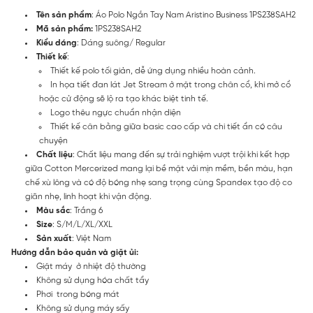
Tên sản phẩm
: Áo Polo Ngắn Tay Nam Aristino Business 1PS238SAH2
Mã sản phẩm:
1PS238SAH2
Kiểu dáng
: Dáng suông/ Regular
Thiết kế
:
Thiết kế polo tối giản, dễ ứng dụng nhiều hoàn cảnh.
In họa tiết đan lát Jet Stream ở mặt trong chân cổ, khi mở cổ
hoặc cử động sẽ lộ ra tạo khác biệt tinh tế.
Logo thêu ngực chuẩn nhận diện
Thiết kế cân bằng giữa basic cao cấp và chi tiết ẩn có câu
chuyện
Chất liệu
: Chất liệu mang đến sự trải nghiệm vượt trội khi kết hợp
giữa Cotton Mercerized mang lại bề mặt vải mịn mềm, bền màu, hạn
chế xù lông và có độ bóng nhẹ sang trọng cùng Spandex tạo độ co
giãn nhẹ, linh hoạt khi vận động.
Màu sắc
: Trắng 6
Size
: S/M/L/XL/XXL
Sản xuất
: Việt Nam
Hướng dẫn bảo quản và giặt ủi:
Giặt máy ở nhiệt độ thường
Không sử dụng hóa chất tẩy
Phơi trong bóng mát
Không sử dụng máy sấy