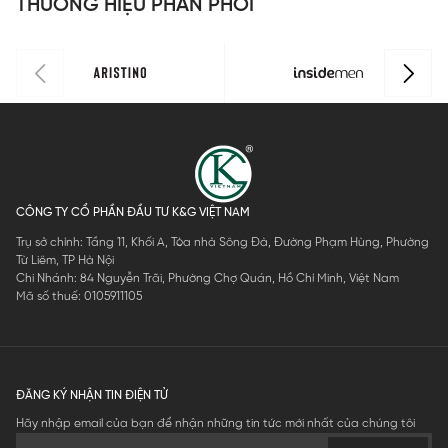
THƯƠNG HIỆU PHÂN PHỐI
1
R
I
0
CÔNG TY CỔ PHẦN ĐẦU TƯ K&G VIỆT NAM
Trụ sở chính: Tầng 11, Khối A, Tòa nhà Sông Đà, Đường Phạm Hùng, Phường
Từ Liêm, TP Hà Nội
Chi Nhánh: 84 Nguyễn Trãi, Phường Chợ Quán, Hồ Chí Minh, Việt Nam
Mã số thuế: 0105911105
ĐĂNG KÝ NHẬN TIN ĐIỆN TỬ
Hãy nhập email của bạn để nhận những tin tức mới nhất của chúng tôi