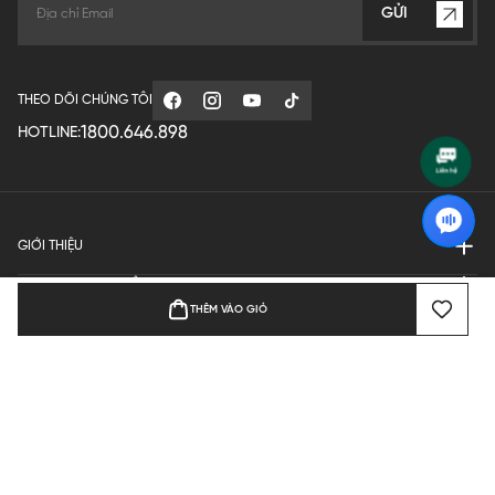
GỬI
THEO DÕI CHÚNG TÔI
1800.646.898
HOTLINE:
GIỚI THIỆU
QUY ĐỊNH HOẠT ĐỘNG
THÊM VÀO GIỎ
MANUFACTURE
THANH TOÁN