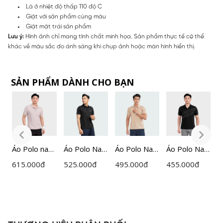
Là ở nhiệt độ thấp 110 độ C
Giặt với sản phẩm cùng màu
Giặt mặt trái sản phẩm
Lưu ý:
Hình ảnh chỉ mang tính chất minh họa. Sản phẩm thực tế có thể
khác về màu sắc do ánh sáng khi chụp ảnh hoặc màn hình hiển thị.
SẢN PHẨM DÀNH CHO BẠN
am
Áo Polo nam
Áo Polo Nam
Áo Polo Nam
Áo Polo Nam
Á
ngắn tay
Insidemen
Insidemen
Đen
n
615.000
đ
525.000
đ
495.000
đ
455.000
đ
5
Insidemen
IPS045S3
Regular
Insidemen
n
ACTIVE
IPS071S2
Active
I
IPS112EDP0
Recycle
d
P0
1
Polyester
c
IPS108EDP0
c