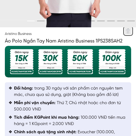
TRẮNG 6
Aristino Business
Áo Polo Ngắn Tay Nam Aristino Business 1PS238SAH2
Đổi hàng:
trong 30 ngày với sản phẩm còn nguyên tem
mác, chưa qua sử dụng, giặt (Không bao gồm đồ lót)
Miễn phí vận chuyển:
Thứ 7, Chủ nhật hoặc cho đơn từ
500.000 VNĐ
Tích điểm KGPoint khi mua hàng:
100.000 VNĐ tiền mua
hàng = 1 KGpoint = 2.000 VNĐ
Chính sách quà tặng sinh nhật:
Evoucher (100.000,