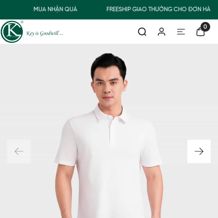
Đ
MUA NHẬN QUÀ
FREESHIP GIAO THƯỜNG CHO ĐƠN HÀNG
0