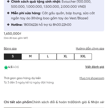
Chính sách quà tặng sinh nhật:
Evoucher (100.000,
500.000, 1.000.000, 1.500.000, 2.000.000 VNĐ)
Miễn phí sửa hàng:
Cắt gấu quần, bóp bụng, sửa cắt
ngắn tay áo (Không bao gồm tay áo Vest/Blazer)
Hotline:
18006226 hỗ trợ từ 8h00:22h00
1,650,000₫
(Giá đã bao gồm VAT)
Bảng size
Hướng dẫn chọn size
S
M
L
XL
XXL
Viết đánh giá
4.5
(406)
Thời gian giao hàng dự kiến
Mua tại showroom
Từ 3 đến 5 ngày kể từ ngày đặt hàng
Chi tiết sản phẩm
Chính sách đổi & hoàn trả
Đánh giá & Nhận xét