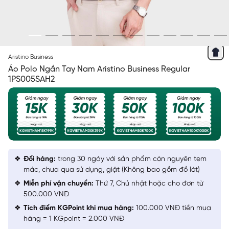
XANH TÍM THAN 50
Aristino Business
Áo Polo Ngắn Tay Nam Aristino Business Regular
1PS005SAH2
Đổi hàng:
trong 30 ngày với sản phẩm còn nguyên tem
mác, chưa qua sử dụng, giặt (Không bao gồm đồ lót)
Miễn phí vận chuyển:
Thứ 7, Chủ nhật hoặc cho đơn từ
500.000 VNĐ
Tích điểm KGPoint khi mua hàng:
100.000 VNĐ tiền mua
hàng = 1 KGpoint = 2.000 VNĐ