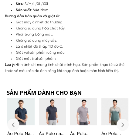
Size
: S/M/L/XL/XXL
Sản xuất
: Việt Nam
Hướng dẫn bảo quản và giặt ủi:
Giặt máy ở nhiệt độ thường.
Không sử dụng hóa chất tẩy .
Phơi trong bóng mát.
Không sử dụng máy sấy.
Là ở nhiệt độ thấp 110 độ C.
Giặt với sản phẩm cùng màu.
Giặt mặt trái sản phẩm.
Lưu ý:
Hình ảnh chỉ mang tính chất minh họa. Sản phẩm thực tế có thể
khác về màu sắc do ánh sáng khi chụp ảnh hoặc màn hình hiển thị.
SẢN PHẨM DÀNH CHO BẠN
m
Áo Polo Nam
Áo Polo nam
Áo Polo
Áo Polo
Á