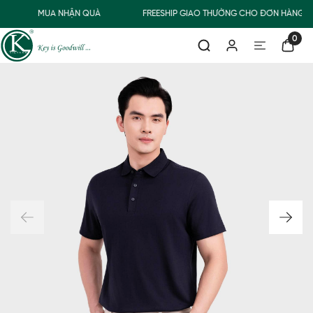
MUA NHẬN QUÀ
FREESHIP GIAO THƯỜNG CHO ĐƠN HÀNG TỪ
0