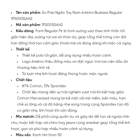
Tên sản phẩm
: Áo Polo Ngắn Tay Nam Aristino Business Regular
1PS005SAH2
Mã sản phẩm:
1PS005SAH2
Kiểu dáng
: Form Regular Fit là form suông vừa theo tinh thần tối
giản hiện đại, suông tại vai và thân áo, giúp tổng thể trông cân đối
hơn đồng thời tạo cảm giác thoải mái và đứng dáng khi mặc cả ngày.
Thiết kế
:
Thiết kế polo tối giản, dễ ứng dụng nhiều hoàn cảnh.
Logo Arisitno thêu đồng màu và đặt ngực trái tạo nên dấu ấn
thương hiệu tinh tế.
Tà lượn nhẹ linh hoạt đóng thùng hoặc mặc ngoài.
Chất liệu
:
87% Cotton, 13% Spandex
Chất liệu mang đến sự trải nghiệm vượt trội khi kết hợp giữa
Cotton Mercerized mang lại bề mặt vải mịn mềm, bền màu, hạn
chế xù lông và có độ bóng nhẹ sang trọng cùng Spandex tạo độ
co giãn nhẹ, linh hoạt khi vận động.
Mix match:
Dễ phối cùng quần âu và giày da để tạo vẻ ngoài chỉn
chu, hoặc kết hợp với chino hay jeans cùng sneaker giúp tổng thể linh
hoạt, gọn và phù hợp nhiều hoàn cảnh sử dụng.
Màu sắc
: Xanh tím than 50