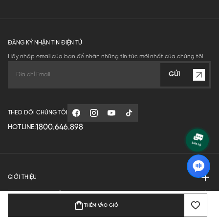
ĐĂNG KÝ NHẬN TIN ĐIỆN TỬ
Hãy nhập email của bạn để nhận những tin tức mới nhất của chúng tôi
GỬI
THEO DÕI CHÚNG TÔI
1800.646.898
HOTLINE:
GIỚI THIỆU
QUY ĐỊNH HOẠT ĐỘNG
THÊM VÀO GIỎ
MANUFACTURE