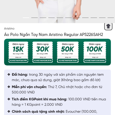
XANH TÍM THAN 8 IN
Aristino
Áo Polo Ngắn Tay Nam Aristino Regular APS226SAH2
Đổi hàng:
trong 30 ngày với sản phẩm còn nguyên tem
mác, chưa qua sử dụng, giặt (Không bao gồm đồ lót)
Miễn phí vận chuyển:
Thứ 7, Chủ nhật hoặc cho đơn từ
500.000 VNĐ
Tích điểm KGPoint khi mua hàng:
100.000 VNĐ tiền mua
hàng = 1 KGpoint = 2.000 VNĐ
Chính sách quà tặng sinh nhật:
Evoucher (100.000,