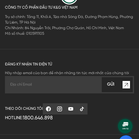
CÔNG TY CỔ PHẦN ĐẦU TƯ K&G VIỆT NAM
Trụ sở chính: Tầng 11, Khối A, Tòa nhà Sông Đà, Đường Phạm Hùng, Phường
Từ Liêm, TP Hà Nội
Chi Nhánh: 84 Nguyễn Trãi, Phường Chợ Quán, Hồ Chí Minh, Việt Nam
Mã số thuế: 0105911105
ĐĂNG KÝ NHẬN TIN ĐIỆN TỬ
Hãy nhập email của bạn để nhận những tin tức mới nhất của chúng tôi
GỬI
THEO DÕI CHÚNG TÔI
1800.646.898
HOTLINE: