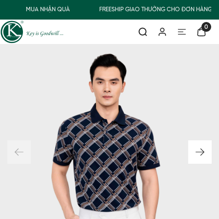
MUA NHẬN QUÀ
FREESHIP GIAO THƯỜNG CHO ĐƠN HÀNG TỪ
0