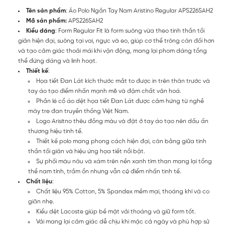
Tên sản phẩm
: Áo Polo Ngắn Tay Nam Aristino Regular APS226SAH2
Mã sản phẩm:
APS226SAH2
Kiểu dáng
: Form Regular Fit là form suông vừa theo tinh thần tối
giản hiện đại, suông tại vai, ngực và eo, giúp cơ thể trông cân đối hơn
và tạo cảm giác thoải mái khi vận động, mang lại phom dáng tổng
thể đứng dáng và linh hoạt.
Thiết kế
:
Họa tiết Đan Lát kích thước mắt to được in trên thân trước và
tay áo tạo điểm nhấn mạnh mẽ và đậm chất văn hoá.
Phần lé cổ áo dệt họa tiết Đan Lát được cảm hứng từ nghề
mây tre đan truyền thống Việt Nam.
Logo Arisitno thêu đồng màu và đặt ở tay áo tạo nên dấu ấn
thương hiệu tinh tế.
Thiết kế polo mang phong cách hiện đại, cân bằng giữa tinh
thần tối giản và hiệu ứng họa tiết nổi bật.
Sự phối màu nâu và xám trên nền xanh tím than mang lại tổng
thể nam tính, trầm ổn nhưng vẫn có điểm nhấn tinh tế.
Chất liệu
:
Chất liệu 95% Cotton, 5% Spandex mềm mại, thoáng khí và co
giãn nhẹ.
Kiểu dệt Lacoste giúp bề mặt vải thoáng và giữ form tốt.
Vải mang lại cảm giác dễ chịu khi mặc cả ngày và phù hợp sử