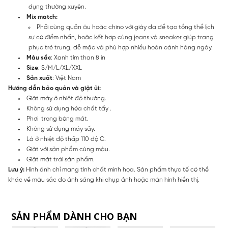
dụng thường xuyên.
Mix match:
Phối cùng quần âu hoặc chino với giày da để tạo tổng thể lịch
sự có điểm nhấn, hoặc kết hợp cùng jeans và sneaker giúp trang
phục trẻ trung, dễ mặc và phù hợp nhiều hoàn cảnh hàng ngày.
Màu sắc
: Xanh tím than 8 in
Size
: S/M/L/XL/XXL
Sản xuất
: Việt Nam
Hướng dẫn bảo quản và giặt ủi:
Giặt máy ở nhiệt độ thường.
Không sử dụng hóa chất tẩy .
Phơi trong bóng mát.
Không sử dụng máy sấy.
Là ở nhiệt độ thấp 110 độ C.
Giặt với sản phẩm cùng màu.
Giặt mặt trái sản phẩm.
Lưu ý:
Hình ảnh chỉ mang tính chất minh họa. Sản phẩm thực tế có thể
khác về màu sắc do ánh sáng khi chụp ảnh hoặc màn hình hiển thị.
SẢN PHẨM DÀNH CHO BẠN