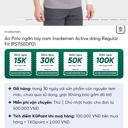
XÁM 4 JACQUARD
Insidemen
Áo Polo ngắn tay nam Insidemen Active dáng Regular
Fit IPS115EDP01
Đổi hàng:
trong 30 ngày với sản phẩm còn nguyên tem
mác, chưa qua sử dụng, giặt (Không bao gồm đồ lót)
Miễn phí vận chuyển:
Thứ 7, Chủ nhật hoặc cho đơn từ
500.000 VNĐ
Tích điểm KGPoint khi mua hàng:
100.000 VNĐ tiền mua
hàng = 1 KGpoint = 2.000 VNĐ