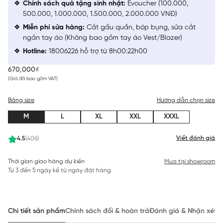
Chính sách quà tặng sinh nhật:
Evoucher (100.000,
500.000, 1.000.000, 1.500.000, 2.000.000 VNĐ)
Miễn phí sửa hàng:
Cắt gấu quần, bóp bụng, sửa cắt
ngắn tay áo (Không bao gồm tay áo Vest/Blazer)
Hotline:
18006226 hỗ trợ từ 8h00:22h00
670,000₫
(Giá đã bao gồm VAT)
Bảng size
Hướng dẫn chọn size
M
L
XL
XXL
XXXL
Viết đánh giá
4.5
(406)
Thời gian giao hàng dự kiến
Mua tại showroom
Từ 3 đến 5 ngày kể từ ngày đặt hàng
Chi tiết sản phẩm
Chính sách đổi & hoàn trả
Đánh giá & Nhận xét