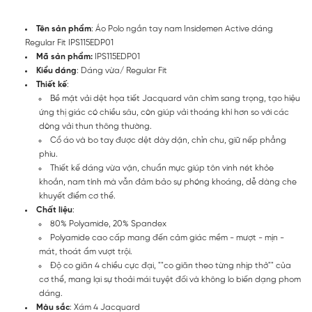
Tên sản phẩm
: Áo Polo ngắn tay nam Insidemen Active dáng
Regular Fit IPS115EDP01
Mã sản phẩm:
IPS115EDP01
Kiểu dáng
: Dáng vừa/ Regular Fit
Thiết kế
:
Bề mặt vải dệt họa tiết Jacquard vân chìm sang trọng, tạo hiệu
ứng thị giác có chiều sâu, còn giúp vải thoáng khí hơn so với các
dòng vải thun thông thường.
Cổ áo và bo tay được dệt dày dặn, chỉn chu, giữ nếp phẳng
phiu.
Thiết kế dáng vừa vặn, chuẩn mực giúp tôn vinh nét khỏe
khoắn, nam tính mà vẫn đảm bảo sự phóng khoáng, dễ dàng che
khuyết điểm cơ thể.
Chất liệu
:
80% Polyamide, 20% Spandex
Polyamide cao cấp mang đến cảm giác mềm - mượt - mịn -
mát, thoát ẩm vượt trội.
Độ co giãn 4 chiều cực đại, ""co giãn theo từng nhịp thở"" của
cơ thể, mang lại sự thoải mái tuyệt đối và không lo biến dạng phom
dáng.
Màu sắc
: Xám 4 Jacquard