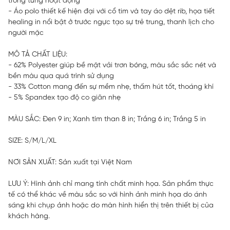
trong từng hoạt động
- Áo polo thiết kế hiện đại với cổ tim và tay áo dệt rib, họa tiết
healing in nổi bật ở trước ngực tạo sự trẻ trung, thanh lịch cho
người mặc
MÔ TẢ CHẤT LIỆU:
- 62% Polyester giúp bề mặt vải trơn bóng, màu sắc sắc nét và
bền màu qua quá trình sử dụng
- 33% Cotton mang đến sự mềm nhẹ, thấm hút tốt, thoáng khí
- 5% Spandex tạo độ co giãn nhẹ
MÀU SẮC: Đen 9 in; Xanh tím than 8 in; Trắng 6 in; Trắng 5 in
SIZE: S/M/L/XL
NƠI SẢN XUẤT: Sản xuất tại Việt Nam
LƯU Ý: Hình ảnh chỉ mang tính chất minh họa. Sản phẩm thực
tế có thể khác về màu sắc so với hình ảnh minh họa do ánh
sáng khi chụp ảnh hoặc do màn hình hiển thị trên thiết bị của
khách hàng.