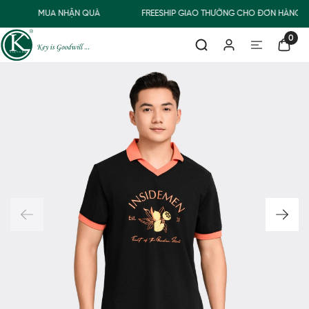
MUA NHẬN QUÀ
FREESHIP GIAO THƯỜNG CHO ĐƠN HÀNG T
0