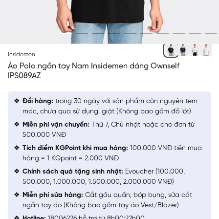
ĐEN 9 IN
Insidemen
Áo Polo ngắn tay Nam Insidemen dáng Ownself
IPS089AZ
Đổi hàng:
trong 30 ngày với sản phẩm còn nguyên tem
mác, chưa qua sử dụng, giặt (Không bao gồm đồ lót)
Miễn phí vận chuyển:
Thứ 7, Chủ nhật hoặc cho đơn từ
500.000 VNĐ
Tích điểm KGPoint khi mua hàng:
100.000 VNĐ tiền mua
hàng = 1 KGpoint = 2.000 VNĐ
Chính sách quà tặng sinh nhật:
Evoucher (100.000,
500.000, 1.000.000, 1.500.000, 2.000.000 VNĐ)
Miễn phí sửa hàng:
Cắt gấu quần, bóp bụng, sửa cắt
ngắn tay áo (Không bao gồm tay áo Vest/Blazer)
Hotline:
18006226 hỗ trợ từ 8h00:22h00