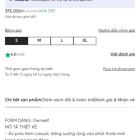
375,000₫
625,000₫
40% OFF
(Giá đã bao gồm VAT)
Bảng size
Hướng dẫn chọn size
S
M
L
XL
Viết đánh giá
4.5
(406)
Thời gian giao hàng dự kiến
Mua tại showroom
Từ 3 đến 5 ngày kể từ ngày đặt hàng
Chi tiết sản phẩm
Chính sách đổi & hoàn trả
Đánh giá & Nhận xét
FORM DÁNG: Ownself
MÔ TẢ THIẾT KẾ:
- Áo polo form casual, dáng suông rộng vừa phải thoải mái