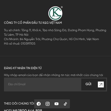
CÔNG TY CỔ PHẦN ĐẦU TƯ K&G VIỆT NAM
Trụ sở chính: Tầng 11, Khối A, Tòa nhà Sông Đà, Đường Phạm Hùng, Phường
Từ Liêm, TP Hà Nội
Chi Nhánh: 84 Nguyễn Trãi, Phường Chợ Quán, Hồ Chí Minh, Việt Nam
Mã số thuế: 0105911105
ĐĂNG KÝ NHẬN TIN ĐIỆN TỬ
Hãy nhập email của bạn để nhận những tin tức mới nhất của chúng tôi
GỬI
THEO DÕI CHÚNG TÔI