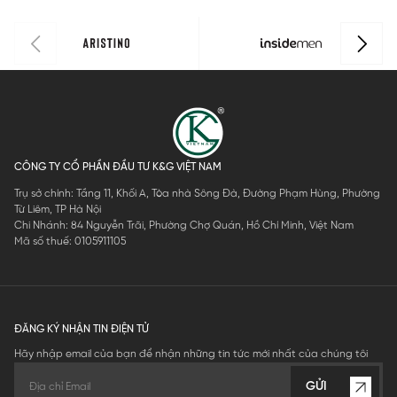
IPS121MAH
0
CÔNG TY CỔ PHẦN ĐẦU TƯ K&G VIỆT NAM
Trụ sở chính: Tầng 11, Khối A, Tòa nhà Sông Đà, Đường Phạm Hùng, Phường
Từ Liêm, TP Hà Nội
Chi Nhánh: 84 Nguyễn Trãi, Phường Chợ Quán, Hồ Chí Minh, Việt Nam
Mã số thuế: 0105911105
ĐĂNG KÝ NHẬN TIN ĐIỆN TỬ
Hãy nhập email của bạn để nhận những tin tức mới nhất của chúng tôi
GỬI