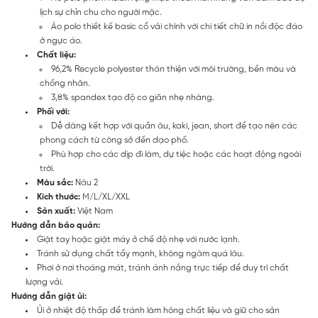
lịch sự chỉn chu cho người mặc.
Áo polo thiết kế basic cổ vải chính với chi tiết chữ in nổi độc đáo
ở ngực áo.
Chất liệu:
96,2% Recycle polyester thân thiện với môi trường, bền màu và
chống nhăn.
3,8% spandex tạo độ co giãn nhẹ nhàng.
Phối với:
Dễ dàng kết hợp với quần âu, kaki, jean, short để tạo nên các
phong cách từ công sở đến dạo phố.
Phù hợp cho các dịp đi làm, dự tiệc hoặc các hoạt động ngoài
trời.
Màu sắc:
Nâu 2
Kích thước:
M/L/XL/XXL
Sản xuất:
Việt Nam
Hướng dẫn bảo quản:
Giặt tay hoặc giặt máy ở chế độ nhẹ với nước lạnh.
Tránh sử dụng chất tẩy mạnh, không ngâm quá lâu.
Phơi ở nơi thoáng mát, tránh ánh nắng trực tiếp để duy trì chất
lượng vải.
Hướng dẫn giặt ủi:
Ủi ở nhiệt độ thấp để tránh làm hỏng chất liệu và giữ cho sản