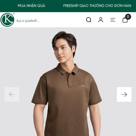
MUA NHẬN QUÀ
FREESHIP GIAO THƯỜNG CHO ĐƠN HÀNG T
0