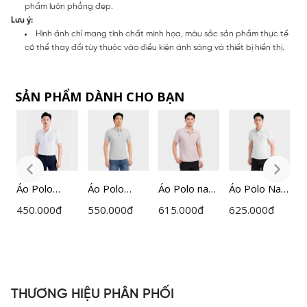
phẩm luôn phẳng đẹp.
Lưu ý:
Hình ảnh chỉ mang tính chất minh họa, màu sắc sản phẩm thực tế
có thể thay đổi tùy thuộc vào điều kiện ánh sáng và thiết bị hiển thị.
SẢN PHẨM DÀNH CHO BẠN
m
Áo Polo
Áo Polo
Áo Polo nam
Áo Polo Nam
Á
ổ
Ngắn Tay
ngắn tay
ngắn tay
Xanh Lá Mạ
n
450.000
đ
550.000
đ
615.000
đ
625.000
đ
5
Nam
nam
Insidemen
Insidemen
I
Insidemen
Insidemen
ACTIVE
Active
A
d
Regular
dệt Jacquard
IPS112EDP0
IPS110EDP0
R
IPS215AH0
cổ dán cao
1
1
I
H
cấp dáng
1
THƯƠNG HIỆU PHÂN PHỐI
Regular Fit