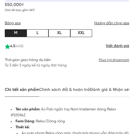
550,000₫
(Giá đã bao gồm VAT)
Bảng size
Hướng dẫn chọn size
M
L
XL
XXL
Viết đánh giá
4.5
(406)
Thời gian giao hàng dự kiến
Mua tại showroom
Từ 3 đến 5 ngày kể từ ngày đặt hàng
Chi tiết sản phẩm
Chính sách đổi & hoàn trả
Đánh giá & Nhận xét
Tên sản phẩm:
Áo Polo ngắn tay Nam Insidemen dáng Relax
IPS109AZ
Form Dáng:
Relax/Dáng rộng
Thiết kế:
Áo polo phom Relax rộng mặc thoải mái nhưng vẫn đảm bảo độ