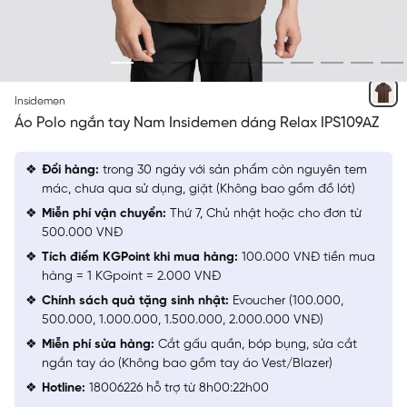
NÂU 12
Insidemen
Áo Polo ngắn tay Nam Insidemen dáng Relax IPS109AZ
Đổi hàng:
trong 30 ngày với sản phẩm còn nguyên tem
mác, chưa qua sử dụng, giặt (Không bao gồm đồ lót)
Miễn phí vận chuyển:
Thứ 7, Chủ nhật hoặc cho đơn từ
500.000 VNĐ
Tích điểm KGPoint khi mua hàng:
100.000 VNĐ tiền mua
hàng = 1 KGpoint = 2.000 VNĐ
Chính sách quà tặng sinh nhật:
Evoucher (100.000,
500.000, 1.000.000, 1.500.000, 2.000.000 VNĐ)
Miễn phí sửa hàng:
Cắt gấu quần, bóp bụng, sửa cắt
ngắn tay áo (Không bao gồm tay áo Vest/Blazer)
Hotline:
18006226 hỗ trợ từ 8h00:22h00