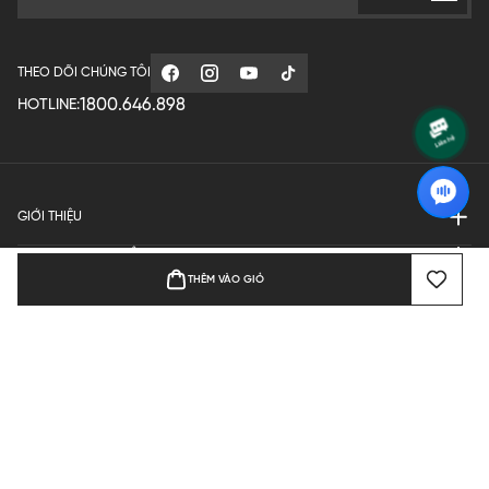
THEO DÕI CHÚNG TÔI
1800.646.898
HOTLINE:
GIỚI THIỆU
QUY ĐỊNH HOẠT ĐỘNG
THÊM VÀO GIỎ
MANUFACTURE
THANH TOÁN