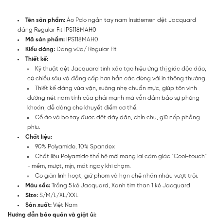
Tên sản phẩm:
Áo Polo ngắn tay nam Insidemen dệt Jacquard
dáng Regular Fit IPS118MAH0
Mã sản phẩm:
IPS118MAH0
Kiểu dáng:
Dáng vừa/ Regular Fit
Thiết kế:
Kỹ thuật dệt Jacquard tinh xảo tạo hiệu ứng thị giác độc đáo,
có chiều sâu và đẳng cấp hơn hẳn các dòng vải in thông thường.
Thiết kế dáng vừa vặn, suông nhẹ chuẩn mực, giúp tôn vinh
đường nét nam tính của phái mạnh mà vẫn đảm bảo sự phóng
khoán, dễ dàng che khuyết điểm cơ thể.
Cổ áo và bo tay được dệt dày dặn, chỉn chu, giữ nếp phẳng
phiu.
Chất liệu:
90% Polyamide, 10% Spandex
Chất liệu Polyamide thế hệ mới mang lại cảm giác "Cool-touch"
- mềm, mượt, mịn, mát ngay khi chạm.
Co giãn linh hoạt, giữ phom và hạn chế nhăn nhàu vượt trội.
Màu sắc:
Trắng 5 kẻ Jacquard, Xanh tím than 1 kẻ Jacquard
Size:
S/M/L/XL/XXL
Sản xuất:
Việt Nam
Hướng dẫn bảo quản và giặt ủi: