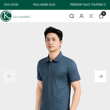
TỪ 500.000Đ
MUA NHẬN QUÀ
FREESHIP GIAO THƯỜNG CHO
0