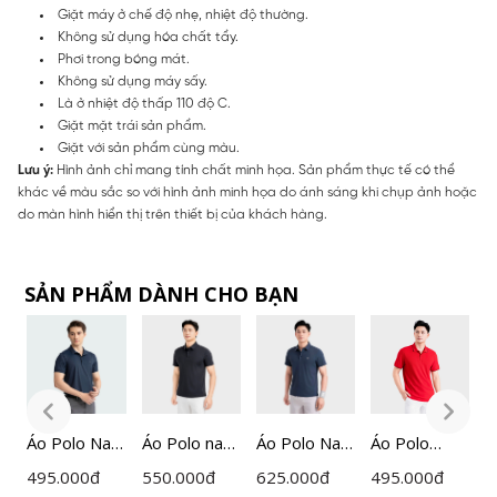
Giặt máy ở chế độ nhẹ, nhiệt độ thường.
Không sử dụng hóa chất tẩy.
Phơi trong bóng mát.
Không sử dụng máy sấy.
Là ở nhiệt độ thấp 110 độ C.
Giặt mặt trái sản phẩm.
Giặt với sản phẩm cùng màu.
Lưu ý:
Hình ảnh chỉ mang tính chất minh họa. Sản phẩm thực tế có thể
khác về màu sắc so với hình ảnh minh họa do ánh sáng khi chụp ảnh hoặc
do màn hình hiển thị trên thiết bị của khách hàng.
SẢN PHẨM DÀNH CHO BẠN
Áo Polo Nam
Áo Polo nam
Áo Polo Nam
Áo Polo
Á
Insidemen
Insidemen
Xanh Tím
Ngắn Tay
N
495.000
đ
550.000
đ
625.000
đ
495.000
đ
4
Regular Fit
dáng
Than
Nam