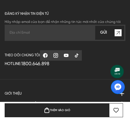
ĐĂNG KÝ NHẬN TIN ĐIỆN TỬ
Hãy nhập email của bạn để nhận những tin tức mới nhất của chúng tôi
GỬI
THEO DÕI CHÚNG TÔI
1800.646.898
HOTLINE:
GIỚI THIỆU
QUY ĐỊNH HOẠT ĐỘNG
THÊM VÀO GIỎ
MANUFACTURE
THANH TOÁN