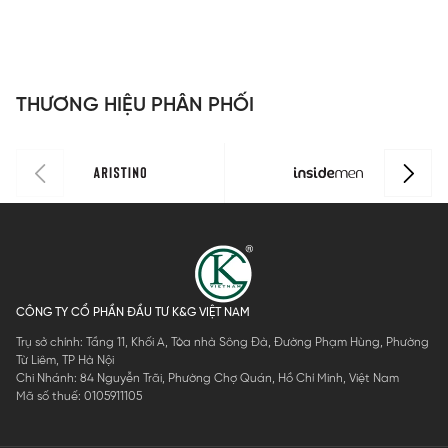
IPS055S3
Regular Fit
Insidemen
Insidemen
I
IPS072FAH0
Active
Regular
R
IPS110EDP0
IPS212AH0
I
H
1
THƯƠNG HIỆU PHÂN PHỐI
CÔNG TY CỔ PHẦN ĐẦU TƯ K&G VIỆT NAM
Trụ sở chính: Tầng 11, Khối A, Tòa nhà Sông Đà, Đường Phạm Hùng, Phường
Từ Liêm, TP Hà Nội
Chi Nhánh: 84 Nguyễn Trãi, Phường Chợ Quán, Hồ Chí Minh, Việt Nam
Mã số thuế: 0105911105