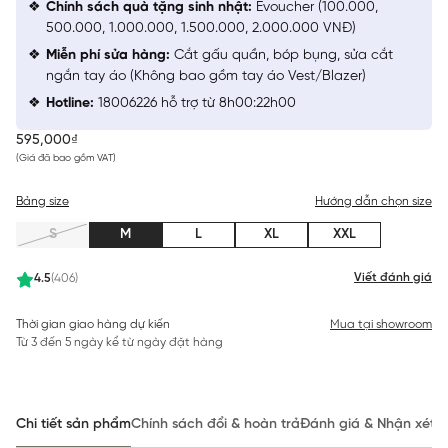
Chính sách quà tặng sinh nhật:
Evoucher (100.000,
500.000, 1.000.000, 1.500.000, 2.000.000 VNĐ)
Miễn phí sửa hàng:
Cắt gấu quần, bóp bụng, sửa cắt
ngắn tay áo (Không bao gồm tay áo Vest/Blazer)
Hotline:
18006226 hỗ trợ từ 8h00:22h00
595,000₫
(Giá đã bao gồm VAT)
Bảng size
Hướng dẫn chọn size
S
M
L
XL
XXL
Viết đánh giá
4.5
(406)
Thời gian giao hàng dự kiến
Mua tại showroom
Từ 3 đến 5 ngày kể từ ngày đặt hàng
Chi tiết sản phẩm
Chính sách đổi & hoàn trả
Đánh giá & Nhận xét