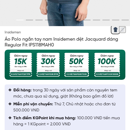
XANH TÍM THAN 1 KẺ JACQUARD
Insidemen
Áo Polo ngắn tay nam Insidemen dệt Jacquard dáng
Regular Fit IPS118MAH0
Đổi hàng:
trong 30 ngày với sản phẩm còn nguyên tem
mác, chưa qua sử dụng, giặt (Không bao gồm đồ lót)
Miễn phí vận chuyển:
Thứ 7, Chủ nhật hoặc cho đơn từ
500.000 VNĐ
Tích điểm KGPoint khi mua hàng:
100.000 VNĐ tiền mua
hàng = 1 KGpoint = 2.000 VNĐ