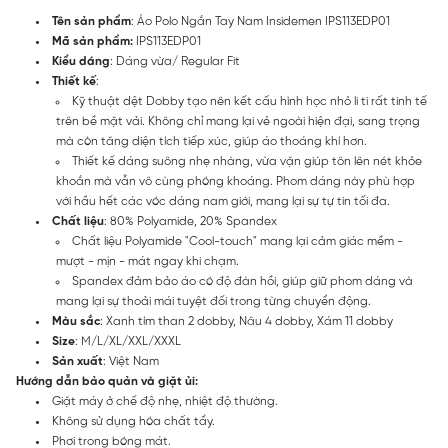
Tên sản phẩm
: Áo Polo Ngắn Tay Nam Insidemen IPS113EDP01
Mã sản phẩm:
IPS113EDP01
Kiểu dáng
: Dáng vừa/ Regular Fit
Thiết kế
:
Kỹ thuật dệt Dobby tạo nên kết cấu hình học nhỏ li ti rất tinh tế
trên bề mặt vải. Không chỉ mang lại vẻ ngoài hiện đại, sang trọng
mà còn tăng diện tích tiếp xúc, giúp áo thoáng khí hơn.
Thiết kế dáng suông nhẹ nhàng, vừa vặn giúp tôn lên nét khỏe
khoắn mà vẫn vô cùng phóng khoáng. Phom dáng này phù hợp
với hầu hết các vóc dáng nam giới, mang lại sự tự tin tối đa.
Chất liệu
: 80% Polyamide, 20% Spandex
Chất liệu Polyamide "Cool-touch" mang lại cảm giác mềm -
mượt - mịn - mát ngay khi chạm.
Spandex đảm bảo áo có độ đàn hồi, giúp giữ phom dáng và
mang lại sự thoải mái tuyệt đối trong từng chuyển động.
Màu sắc
: Xanh tím than 2 dobby, Nâu 4 dobby, Xám 11 dobby
Size
: M/L/XL/XXL/XXXL
Sản xuất
: Việt Nam
Hướng dẫn bảo quản và giặt ủi:
Giặt máy ở chế độ nhẹ, nhiệt độ thường.
Không sử dụng hóa chất tẩy.
Phơi trong bóng mát.