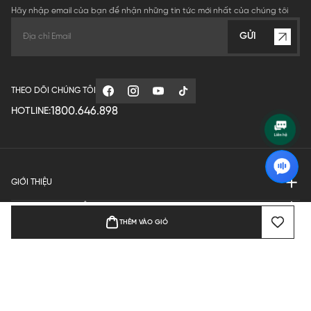
Hãy nhập email của bạn để nhận những tin tức mới nhất của chúng tôi
GỬI
THEO DÕI CHÚNG TÔI
1800.646.898
HOTLINE:
GIỚI THIỆU
QUY ĐỊNH HOẠT ĐỘNG
THÊM VÀO GIỎ
MANUFACTURE
THANH TOÁN