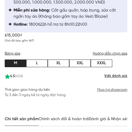
500.000, 1.000.000, 1.500.000, 2.000.000 VNĐ)
Miễn phí sửa hàng:
Cắt gấu quần, bóp bụng, sửa cắt
ngắn tay áo (Không bao gồm tay áo Vest/Blazer)
Hotline:
18006226 hỗ trợ từ 8h00:22h00
615,000₫
(Giá đã bao gồm VAT)
Bảng size
Hướng dẫn chọn size
M
L
XL
XXL
XXXL
Viết đánh giá
4.5
(406)
Thời gian giao hàng dự kiến
Mua tại showroom
Từ 3 đến 5 ngày kể từ ngày đặt hàng
Chi tiết sản phẩm
Chính sách đổi & hoàn trả
Đánh giá & Nhận xét