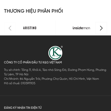
vân chìm
IPS126MAH
IPS109EDP0
R
IPS122MAH
0
1
I
THƯƠNG HIỆU PHÂN PHỐI
0
0
CÔNG TY CỔ PHẦN ĐẦU TƯ K&G VIỆT NAM
Trụ sở chính: Tầng 11, Khối A, Tòa nhà Sông Đà, Đường Phạm Hùng, Phường
Từ Liêm, TP Hà Nội
Chi Nhánh: 84 Nguyễn Trãi, Phường Chợ Quán, Hồ Chí Minh, Việt Nam
Mã số thuế: 0105911105
ĐĂNG KÝ NHẬN TIN ĐIỆN TỬ