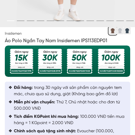
NÂU 4 DOBBY
Insidemen
Áo Polo Ngắn Tay Nam Insidemen IPS113EDP01
Đổi hàng:
trong 30 ngày với sản phẩm còn nguyên tem
mác, chưa qua sử dụng, giặt (Không bao gồm đồ lót)
Miễn phí vận chuyển:
Thứ 7, Chủ nhật hoặc cho đơn từ
500.000 VNĐ
Tích điểm KGPoint khi mua hàng:
100.000 VNĐ tiền mua
hàng = 1 KGpoint = 2.000 VNĐ
Chính sách quà tặng sinh nhật:
Evoucher (100.000,