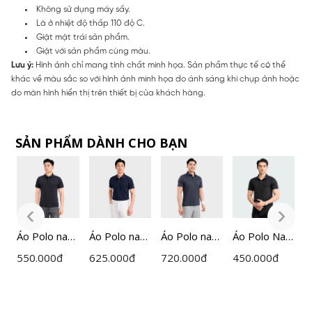
Không sử dụng máy sấy.
Là ở nhiệt độ thấp 110 độ C.
Giặt mặt trái sản phẩm.
Giặt với sản phẩm cùng màu.
Lưu ý:
Hình ảnh chỉ mang tính chất minh họa. Sản phẩm thực tế có thể
khác về màu sắc so với hình ảnh minh họa do ánh sáng khi chụp ảnh hoặc
do màn hình hiển thị trên thiết bị của khách hàng.
SẢN PHẨM DÀNH CHO BẠN
am
Áo Polo nam
Áo Polo nam
Áo Polo nam
Áo Polo Nam
Á
ngắn tay cổ
ngắn tay
ngắn tay
Insidemen
n
550.000
đ
625.000
đ
720.000
đ
450.000
đ
5
dán
Insidemen
Insidemen
IPS035S3
n
Insidemen
dáng
Active dáng
I
dệt Jacquard
Regular
Regular Fit
d