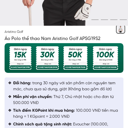
TRẮNG
Aristino Golf
Áo Polo thể thao Nam Aristino Golf APSG19S2
Đổi hàng:
trong 30 ngày với sản phẩm còn nguyên tem
mác, chưa qua sử dụng, giặt (Không bao gồm đồ lót)
Miễn phí vận chuyển:
Thứ 7, Chủ nhật hoặc cho đơn từ
500.000 VNĐ
Tích điểm KGPoint khi mua hàng:
100.000 VNĐ tiền mua
hàng = 1 KGpoint = 2.000 VNĐ
Chính sách quà tặng sinh nhật:
Evoucher (100.000,