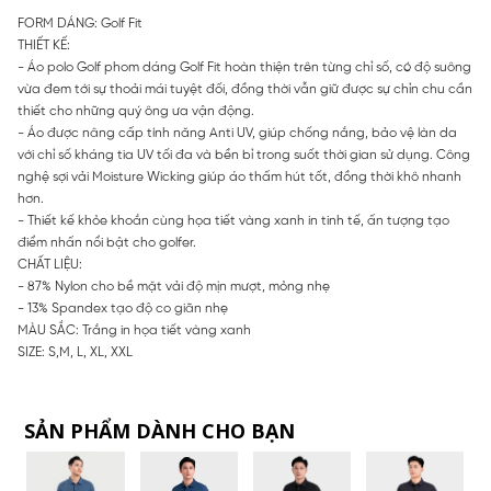
FORM DÁNG: Golf Fit
THIẾT KẾ:
- Áo polo Golf phom dáng Golf Fit hoàn thiện trên từng chỉ số, có độ suông
vừa đem tới sự thoải mái tuyệt đối, đồng thời vẫn giữ được sự chỉn chu cần
thiết cho những quý ông ưa vận động.
- Áo được nâng cấp tính năng Anti UV, giúp chống nắng, bảo vệ làn da
với chỉ số kháng tia UV tối đa và bền bỉ trong suốt thời gian sử dụng. Công
nghệ sợi vải Moisture Wicking giúp áo thấm hút tốt, đồng thời khô nhanh
hơn.
- Thiết kế khỏe khoắn cùng họa tiết vàng xanh in tinh tế, ấn tượng tạo
điểm nhấn nổi bật cho golfer.
CHẤT LIỆU:
- 87% Nylon cho bề mặt vải độ mịn mượt, mỏng nhẹ
- 13% Spandex tạo độ co giãn nhẹ
MÀU SẮC: Trắng in họa tiết vàng xanh
SIZE: S,M, L, XL, XXL
SẢN PHẨM DÀNH CHO BẠN