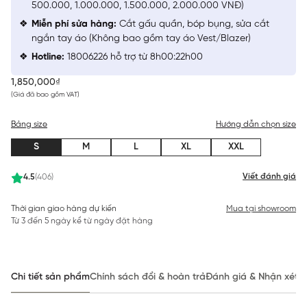
500.000, 1.000.000, 1.500.000, 2.000.000 VNĐ)
Miễn phí sửa hàng:
Cắt gấu quần, bóp bụng, sửa cắt
ngắn tay áo (Không bao gồm tay áo Vest/Blazer)
Hotline:
18006226 hỗ trợ từ 8h00:22h00
1,850,000₫
(Giá đã bao gồm VAT)
Bảng size
Hướng dẫn chọn size
S
M
L
XL
XXL
Viết đánh giá
4.5
(406)
Thời gian giao hàng dự kiến
Mua tại showroom
Từ 3 đến 5 ngày kể từ ngày đặt hàng
Chi tiết sản phẩm
Chính sách đổi & hoàn trả
Đánh giá & Nhận xét