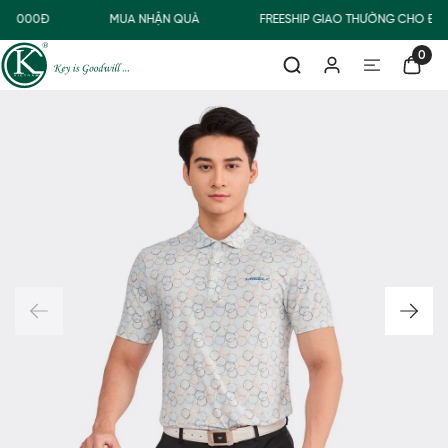
00.000Đ
MUA NHẬN QUÀ
FREESHIP GIAO THƯỜNG CHO ĐƠ
0