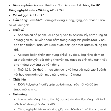
Tên sản phẩm
: Áo Polo thể thao Nam Aristino Golf
chống tia UV
Công nghệ Moisture Wicking
APSG59AZ
Mã rút gọn
: APSG59AZ
Kiểu dáng
: Form SAM: Form golf dáng suông, rộng, dài chênh 1 size
so với Techgolf
Thiết kế
:
Áo thun có cổ phom SAM độc quyền từ Aristino, lấy cảm hứng từ
những gôn thủ huyền thoại, nằm trong dòng sản phẩm Star-V nêu
cao tinh thần tự hào Việt Nam được đội tuyển Việt Nam sử dụng thi
đấu.
Áo được hoàn thiện trên từng chỉ số, có độ suông rộng đem tới
sự thoải mái tuyệt đối, đồng thời vẫn giữ được sự chỉn chu cần thiết
cho những quý ông ưa vận động.
Thiết kế khỏe khoắn, màu sắc rực rỡ và họa tiết ngôi sao 5 cánh
kết hợp đem đến diện mạo năng động trẻ trung.
Chất liệu
:
100% Polyester Modify giúp áo bền màu, sắc nét và độ trơn
trượt, mỏng nhẹ.
Tính năng
:
Áo có tính năng chống tia UV, bảo vệ da khỏi tia nắng mặt trời
với chỉ số kháng UV lên tới 98%.
Công nghệ Moisture Wicking giúp áo khô nhanh và thoáng mát