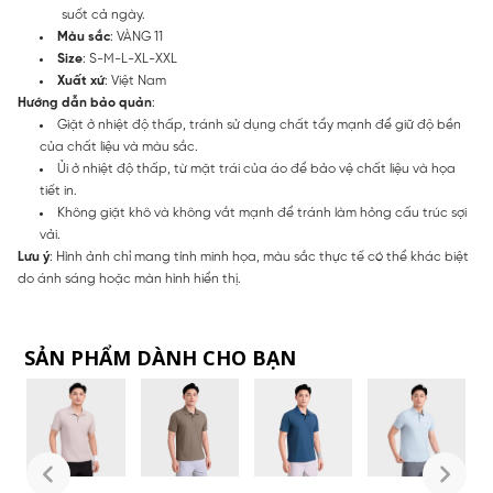
suốt cả ngày.
Màu sắc
: VÀNG 11
Size
: S-M-L-XL-XXL
Xuất xứ
: Việt Nam
Hướng dẫn bảo quản
:
Giặt ở nhiệt độ thấp, tránh sử dụng chất tẩy mạnh để giữ độ bền
của chất liệu và màu sắc.
Ủi ở nhiệt độ thấp, từ mặt trái của áo để bảo vệ chất liệu và họa
tiết in.
Không giặt khô và không vắt mạnh để tránh làm hỏng cấu trúc sợi
vải.
Lưu ý
: Hình ảnh chỉ mang tính minh họa, màu sắc thực tế có thể khác biệt
do ánh sáng hoặc màn hình hiển thị.
SẢN PHẨM DÀNH CHO BẠN