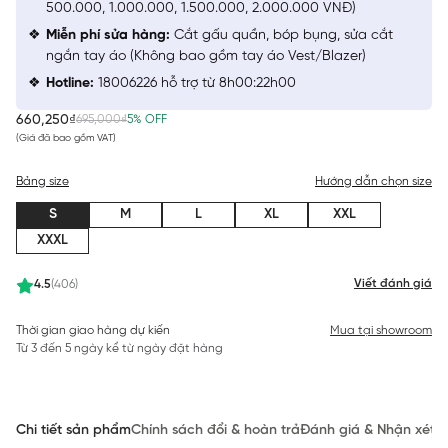
500.000, 1.000.000, 1.500.000, 2.000.000 VNĐ)
Miễn phí sửa hàng:
Cắt gấu quần, bóp bụng, sửa cắt
ngắn tay áo (Không bao gồm tay áo Vest/Blazer)
Hotline:
18006226 hỗ trợ từ 8h00:22h00
660,250₫
695,000₫
5% OFF
(Giá đã bao gồm VAT)
Bảng size
Hướng dẫn chọn size
S
M
L
XL
XXL
XXXL
Viết đánh giá
4.5
(406)
Thời gian giao hàng dự kiến
Mua tại showroom
Từ 3 đến 5 ngày kể từ ngày đặt hàng
Chi tiết sản phẩm
Chính sách đổi & hoàn trả
Đánh giá & Nhận xét