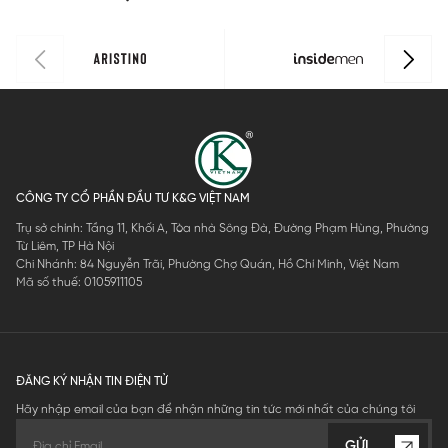
CÔNG TY CỔ PHẦN ĐẦU TƯ K&G VIỆT NAM
Trụ sở chính: Tầng 11, Khối A, Tòa nhà Sông Đà, Đường Phạm Hùng, Phường
Từ Liêm, TP Hà Nội
Chi Nhánh: 84 Nguyễn Trãi, Phường Chợ Quán, Hồ Chí Minh, Việt Nam
Mã số thuế: 0105911105
ĐĂNG KÝ NHẬN TIN ĐIỆN TỬ
Hãy nhập email của bạn để nhận những tin tức mới nhất của chúng tôi
GỬI