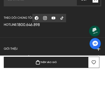
THEO DÕI CHÚNG TÔI
1800.646.898
HOTLINE:
GIỚI THIỆU
QUY ĐỊNH HOẠT ĐỘNG
THÊM VÀO GIỎ
MANUFACTURE
THANH TOÁN