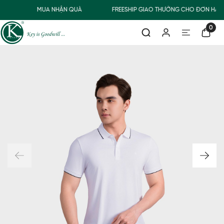
0Đ
MUA NHẬN QUÀ
FREESHIP GIAO THƯỜNG CHO ĐƠN HÀNG
0