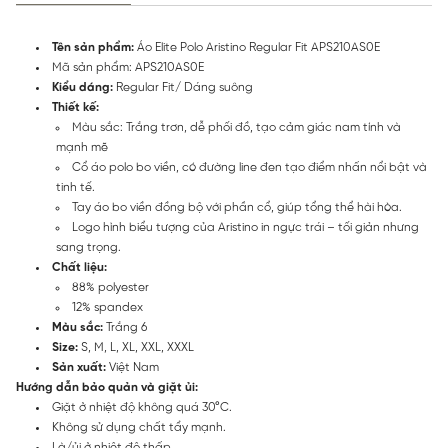
Tên sản phẩm:
Áo Elite Polo Aristino Regular Fit APS210AS0E
Mã sản phẩm:
APS210AS0E
Kiểu dáng:
Regular Fit/ Dáng suông
Thiết kế:
Màu sắc: Trắng trơn, dễ phối đồ, tạo cảm giác nam tính và
mạnh mẽ
Cổ áo polo bo viền, có đường line đen tạo điểm nhấn nổi bật và
tinh tế.
Tay áo bo viền đồng bộ với phần cổ, giúp tổng thể hài hòa.
Logo hình biểu tượng của Aristino in ngực trái – tối giản nhưng
sang trọng.
Chất liệu:
88% polyester
12% spandex
Màu sắc:
Trắng 6
Size:
S, M, L, XL, XXL, XXXL
Sản xuất:
Việt Nam
Hướng dẫn bảo quản và giặt ủi:
Giặt ở nhiệt độ không quá 30°C.
Không sử dụng chất tẩy mạnh.
Là/ủi ở nhiệt độ thấp.