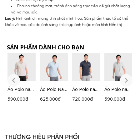
Phơi nơi thoáng mát, tránh ánh nắng trực tiếp để giữ chất lượng
vải và màu sắc.
Lưu ý:
Hình ảnh chỉ mang tính chất minh họa. Sản phẩm thực tế có thể
khác về màu sắc do ánh sáng khi chụp ảnh hoặc màn hình hiển thị
SẢN PHẨM DÀNH CHO BẠN
am
Áo Polo nam
Áo Polo Nam
Áo Polo nam
Áo Polo nam
Á
ngắn tay
Xanh Biển
ngắn tay
ngắn tay
n
590.000
đ
625.000
đ
720.000
đ
590.000
đ
6
Insidemen
Insidemen
Insidemen
Insidemen
n
Active dáng
Active
Active dáng
Active dáng
I
Regular
IPS110EDP0
Regular Fit
Regular
A
IPS114EDP0
1
IPS109EDP0
IPS111EDP0
R
1
1
1
I
THƯƠNG HIỆU PHÂN PHỐI
1