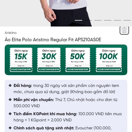
TRẮNG 6
Aristino
Áo Elite Polo Aristino Regular Fit APS210AS0E
Đổi hàng:
trong 30 ngày với sản phẩm còn nguyên tem
mác, chưa qua sử dụng, giặt (Không bao gồm đồ lót)
Miễn phí vận chuyển:
Thứ 7, Chủ nhật hoặc cho đơn từ
500.000 VNĐ
Tích điểm KGPoint khi mua hàng:
100.000 VNĐ tiền mua
hàng = 1 KGpoint = 2.000 VNĐ
Chính sách quà tặng sinh nhật:
Evoucher (100.000,