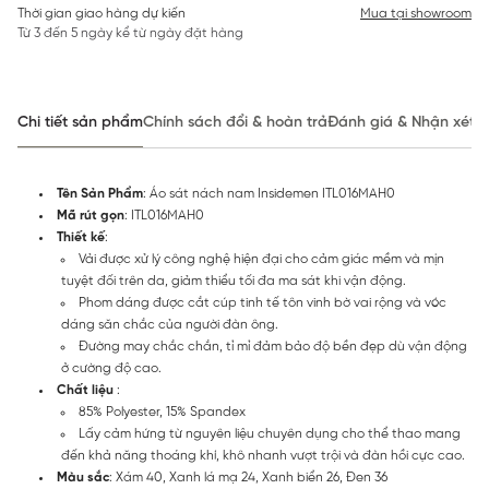
Thời gian giao hàng dự kiến
Mua tại showroom
Từ 3 đến 5 ngày kể từ ngày đặt hàng
Chi tiết sản phẩm
Chính sách đổi & hoàn trả
Đánh giá & Nhận xét
Tên Sản Phẩm
: Áo sát nách nam Insidemen ITL016MAH0
Mã rút gọn
: ITL016MAH0
Thiết kế
:
Vải được xử lý công nghệ hiện đại cho cảm giác mềm và mịn
tuyệt đối trên da, giảm thiểu tối đa ma sát khi vận động.
Phom dáng được cắt cúp tinh tế tôn vinh bờ vai rộng và vóc
dáng săn chắc của người đàn ông.
Đường may chắc chắn, tỉ mỉ đảm bảo độ bền đẹp dù vận động
ở cường độ cao.
Chất liệu
:
85% Polyester, 15% Spandex
Lấy cảm hứng từ nguyên liệu chuyên dụng cho thể thao mang
đến khả năng thoáng khí, khô nhanh vượt trội và đàn hồi cực cao.
Màu sắc
: Xám 40, Xanh lá mạ 24, Xanh biển 26, Đen 36