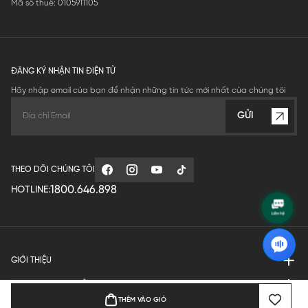
Mã số thuế: 0105911105
ĐĂNG KÝ NHẬN TIN ĐIỆN TỬ
Hãy nhập email của bạn để nhận những tin tức mới nhất của chúng tôi
GỬI
THEO DÕI CHÚNG TÔI
1800.646.898
HOTLINE:
GIỚI THIỆU
QUY ĐỊNH HOẠT ĐỘNG
THÊM VÀO GIỎ