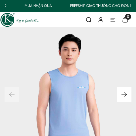
00Đ
MUA NHẬN QUÀ
FREESHIP GIAO THƯỜNG CHO ĐƠN HÀN
0