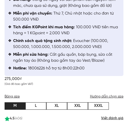
mác, chưa qua sử dụng, giặt (Không bao gồm đồ lót)
Miễn phí vận chuyển:
Thứ 7, Chủ nhật hoặc cho đơn từ
500.000 VNĐ
Tích điểm KGPoint khi mua hàng:
100.000 VNĐ tiền mua
hàng = 1 KGpoint = 2.000 VNĐ
Chính sách quà tặng sinh nhật:
Evoucher (100.000,
500.000, 1.000.000, 1.500.000, 2.000.000 VNĐ)
Miễn phí sửa hàng:
Cắt gấu quần, bóp bụng, sửa cắt
ngắn tay áo (Không bao gồm tay áo Vest/Blazer)
Hotline:
18006226 hỗ trợ từ 8h00:22h00
275,000₫
(Giá đã bao gồm VAT)
Bảng size
Hướng dẫn chọn size
M
L
XL
XXL
XXXL
Viết đánh giá
4.5
(406)