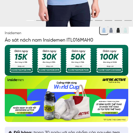
XANH BIỂN 26
Insidemen
Áo sát nách nam Insidemen ITL016MAH0
Đổi hàng:
trong 30 ngày với sản phẩm còn nguyên tem