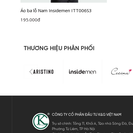
Áo ba lỗ Nam Insidemen ITT006S3
195.000
đ
THƯƠNG HIỆU PHÂN PHỐI
CÔNG TY CỔ PHẦN ĐẦU TƯ K&G VIỆT NAM
Trụ sở chính: Tầng 11, Khối A, Tòa nhà Sông Đà,
Phường Từ Liêm, TP Hà Nội