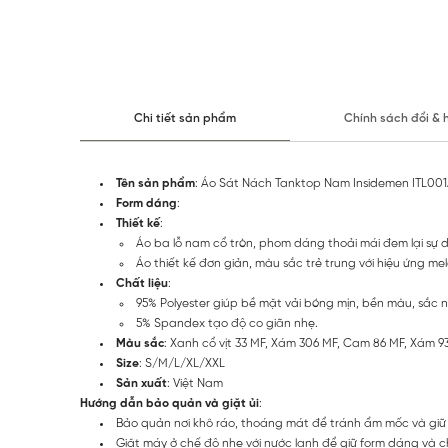
Chi tiết sản phẩm
Chính sách đổi & 
Tên sản phẩm
: Áo Sát Nách Tanktop Nam Insidemen ITL00
Form dáng
:
Thiết kế
:
Áo ba lỗ nam cổ tròn, phom dáng thoải mái đem lại sự d
Áo thiết kế đơn giản, màu sắc trẻ trung với hiệu ứng me
Chất liệu
:
95% Polyester giúp bề mặt vải bóng mịn, bền màu, sắc n
5% Spandex tạo độ co giãn nhẹ.
Màu sắc
: Xanh cổ vịt 33 MF, Xám 306 MF, Cam 86 MF, Xám 9
Size
: S/M/L/XL/XXL
Sản xuất
: Việt Nam
Hướng dẫn bảo quản và giặt ủi
:
Bảo quản nơi khô ráo, thoáng mát để tránh ẩm mốc và giữ 
Giặt máy ở chế độ nhẹ với nước lạnh để giữ form dáng và chấ