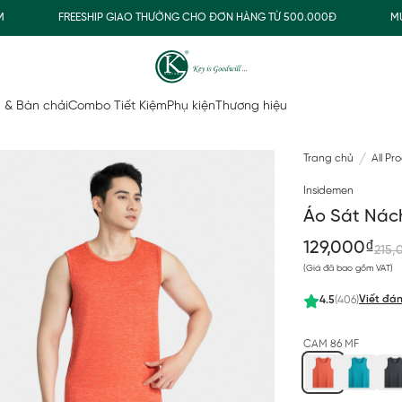
FREESHIP GIAO THƯỜNG CHO ĐƠN HÀNG TỪ 500.000Đ
MUA N
 & Bàn chải
Combo Tiết Kiệm
Phụ kiện
Thương hiệu
Trang chủ
All Pr
Insidemen
Áo Sát Nác
129,000₫
215,
(Giá đã bao gồm VAT)
Viết đán
4.5
(406)
CAM 86 MF