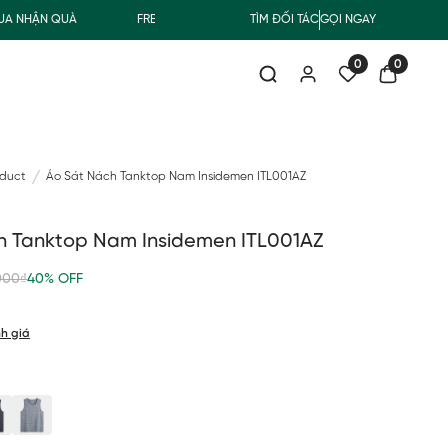
HẬN QUÀ
FREESHIP GIAO THƯỜNG CHO ĐƠN HÀNG TỪ 500.000Đ
TÌM ĐỐI TÁC
GỌI NGAY
0
0
oduct
Áo Sát Nách Tanktop Nam Insidemen ITL001AZ
h Tanktop Nam Insidemen ITL001AZ
000₫
40% OFF
h giá