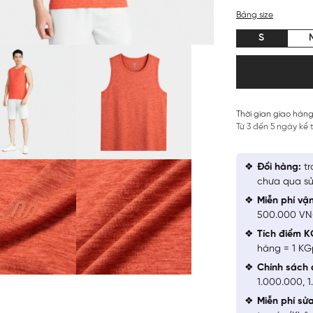
Bảng size
S
Thời gian giao hàng
Từ 3 đến 5 ngày kể
Đổi hàng:
tr
chưa qua sử
Miễn phí vậ
500.000 V
Tích điểm K
hàng = 1 KG
Chính sách 
1.000.000, 
Miễn phí sử