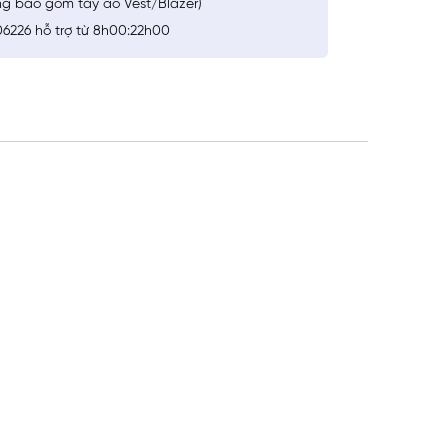
ng bao gồm tay áo Vest/Blazer)
6226 hỗ trợ từ 8h00:22h00