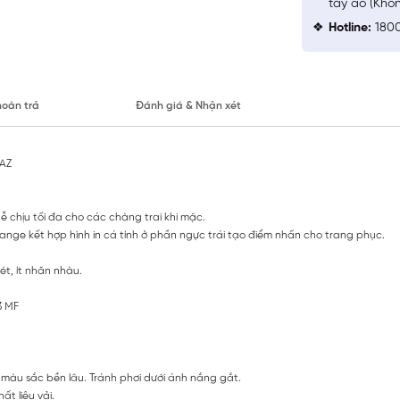
tay áo (Khô
Hotline:
1800
hoàn trả
Đánh giá & Nhận xét
1AZ
ễ chịu tối đa cho các chàng trai khi mặc.
lange kết hợp hình in cá tính ở phần ngực trái tạo điểm nhấn cho trang phục.
ét, ít nhăn nhàu.
3 MF
màu sắc bền lâu. Tránh phơi dưới ánh nắng gắt.
t liệu vải.