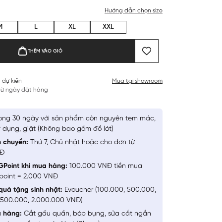
Hướng dẫn chọn size
M
L
XL
XXL
THÊM VÀO GIỎ
 dự kiến
Mua tại showroom
 từ ngày đặt hàng
ong 30 ngày với sản phẩm còn nguyên tem mác,
 dụng, giặt (Không bao gồm đồ lót)
n chuyển:
Thứ 7, Chủ nhật hoặc cho đơn từ
NĐ
GPoint khi mua hàng:
100.000 VNĐ tiền mua
point = 2.000 VNĐ
quà tặng sinh nhật:
Evoucher (100.000, 500.000,
1.500.000, 2.000.000 VNĐ)
a hàng:
Cắt gấu quần, bóp bụng, sửa cắt ngắn