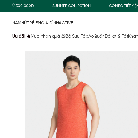
 TỪ 500.000Đ
SUMMER COLLECTION
COMBO TIẾT KIỆM
NAM
NỮ
TRẺ EM
GIA ĐÌNH
ACTIVE
Ưu đãi 🔥
Mua nhận quà 🎁
Bộ Sưu Tập
Áo
Quần
Đồ lót & Tất
Khăn