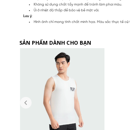
Không sử dụng chất tẩy mạnh để tránh làm phai màu.
Ủi ở nhiệt độ thấp để bảo vệ bề mặt vải.
Lưu ý
:
Hình ảnh chỉ mang tính chất minh họa. Màu sắc thực tế có
SẢN PHẨM DÀNH CHO BẠN