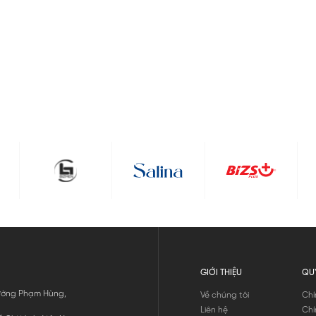
GIỚI THIỆU
QU
 Đường Phạm Hùng,
Về chúng tôi
Chí
Liên hệ
Chí