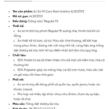
Tên sản phẩm:
Áo Sơ Mi Caro Nam Aristino ALS03703
Mã rút gọn:
ALS03703
Kiểu dáng:
Dáng vừa/ Regular Fit
Thiết kế:
Áo sơ mi dài tay phom Regular fit suông nhẹ, thoải mái khi cử
động.
Áo thiết kế tà lượn, có túi. Màu sắc thời thượng, dễ kết hợp
trang phục khác, đường nét cắt may tinh tế, cùng hiệu ứng trắng
dệt dobby kẻ nâu tinh tế tạo điểm nhấn lịch lãm cho quý ông.
Chất liệu:
50% Modal từ sợi sồi thiên nhiên cho bề mặt vải mềm mại, nhẹ và
thoáng khí.
50% Polyester giúp áo mỏng nhẹ, có độ trơn trượt, màu sắc nét
và giữ màu tốt theo thời gian.
Phối với:
Áo sơ mi này dễ dàng phối với quần âu, quần jeans, hoặc áo
khoác casual.
Phù hợp với nhiều dịp khác nhau như đi làm, tham dự sự kiện,
hoặc đi chơi.
Màu sắc:
Trắng dệt dobby kẻ nâu
Kích thước:
38/39/40/41/42/43