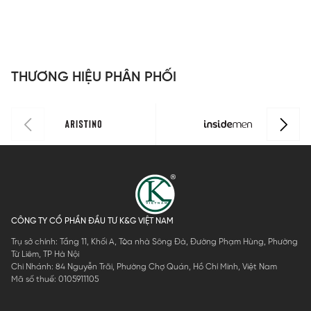
Insidemen
I
Slim Fit
S
ILS158F0H0
I
THƯƠNG HIỆU PHÂN PHỐI
CÔNG TY CỔ PHẦN ĐẦU TƯ K&G VIỆT NAM
Trụ sở chính: Tầng 11, Khối A, Tòa nhà Sông Đà, Đường Phạm Hùng, Phường
Từ Liêm, TP Hà Nội
Chi Nhánh: 84 Nguyễn Trãi, Phường Chợ Quán, Hồ Chí Minh, Việt Nam
Mã số thuế: 0105911105