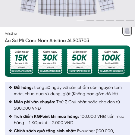
TRẮNG DỆT DOBBY KẺ NÂU
Aristino
Áo Sơ Mi Caro Nam Aristino ALS03703
Đổi hàng:
trong 30 ngày với sản phẩm còn nguyên tem
mác, chưa qua sử dụng, giặt (Không bao gồm đồ lót)
Miễn phí vận chuyển:
Thứ 7, Chủ nhật hoặc cho đơn từ
500.000 VNĐ
Tích điểm KGPoint khi mua hàng:
100.000 VNĐ tiền mua
hàng = 1 KGpoint = 2.000 VNĐ
Chính sách quà tặng sinh nhật:
Evoucher (100.000,