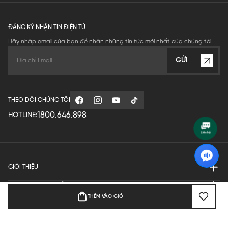
ĐĂNG KÝ NHẬN TIN ĐIỆN TỬ
Hãy nhập email của bạn để nhận những tin tức mới nhất của chúng tôi
GỬI
THEO DÕI CHÚNG TÔI
1800.646.898
HOTLINE:
GIỚI THIỆU
QUY ĐỊNH HOẠT ĐỘNG
THÊM VÀO GIỎ
MANUFACTURE