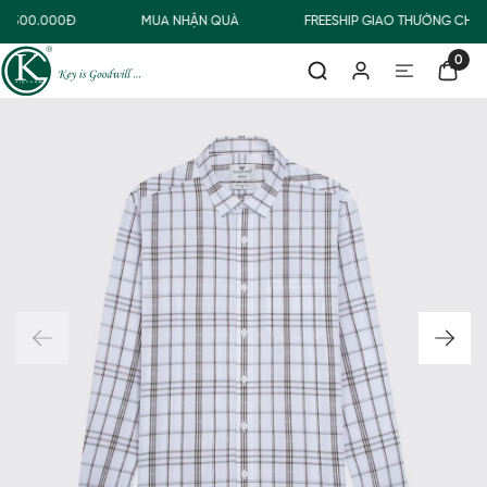
Ừ 500.000Đ
MUA NHẬN QUÀ
FREESHIP GIAO THƯỜNG CHO 
0