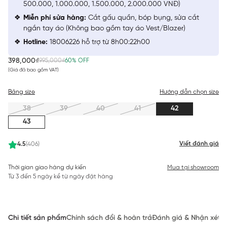
500.000, 1.000.000, 1.500.000, 2.000.000 VNĐ)
Miễn phí sửa hàng:
Cắt gấu quần, bóp bụng, sửa cắt
ngắn tay áo (Không bao gồm tay áo Vest/Blazer)
Hotline:
18006226 hỗ trợ từ 8h00:22h00
398,000₫
995,000₫
60% OFF
(Giá đã bao gồm VAT)
Bảng size
Hướng dẫn chọn size
38
39
40
41
42
43
Viết đánh giá
4.5
(406)
Thời gian giao hàng dự kiến
Mua tại showroom
Từ 3 đến 5 ngày kể từ ngày đặt hàng
Chi tiết sản phẩm
Chính sách đổi & hoàn trả
Đánh giá & Nhận xét