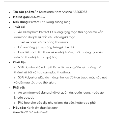
Tên sản phẩm:
Áo Sơ mi caro Nam Aristino ASS050S3
Mã rút gọn:
ASS050S3
Kiểu dáng:
Perfect Fit/ Dáng suông rộng
Thiết kế:
Áo sơ mi phom Perfect Fit suông rộng mặc thả ngoài mà vẫn
đảm bảo độ lịch sự chỉn chu cho người mặc
Thiết kế basic với tà bằng thoải mái.
Cổ áo đứng lịch sự cùng túi ngực tiện lợi.
Họa tiết xanh tím than kẻ xanh lịch lãm, thời thượng tạo nên
dấu ấn thanh lịch cho quý ông.
Chất liệu:
50% Bamboo từ sợi tre thiên nhiên mang đến sự thoáng mát,
thấm hút tốt và tạo cảm giác thoải mái.
50% Polyester giúp áo mỏng nhẹ, có độ trơn trượt, màu sắc nét
và giữ màu tốt theo thời gian.
Phối với:
Áo sơ mi này dễ dàng phối với quần âu, quần jeans, hoặc áo
khoác casual.
Phù hợp cho các dịp như đi làm, dự tiệc, hoặc dạo phố.
Màu sắc:
Xanh tím than kẻ xanh
Size:
38/39/40/41/42/43