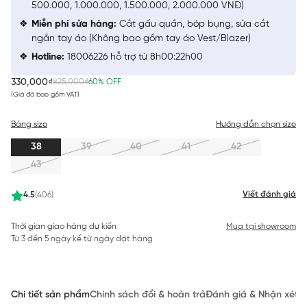
500.000, 1.000.000, 1.500.000, 2.000.000 VNĐ)
Miễn phí sửa hàng:
Cắt gấu quần, bóp bụng, sửa cắt
ngắn tay áo (Không bao gồm tay áo Vest/Blazer)
Hotline:
18006226 hỗ trợ từ 8h00:22h00
330,000₫
825,000₫
60% OFF
(Giá đã bao gồm VAT)
Bảng size
Hướng dẫn chọn size
38
39
40
41
42
43
Viết đánh giá
4.5
(406)
Thời gian giao hàng dự kiến
Mua tại showroom
Từ 3 đến 5 ngày kể từ ngày đặt hàng
Chi tiết sản phẩm
Chính sách đổi & hoàn trả
Đánh giá & Nhận xét