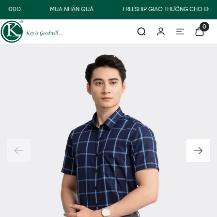
0.000Đ
MUA NHẬN QUÀ
FREESHIP GIAO THƯỜNG CHO ĐƠN
0