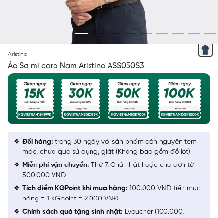
XANH TÍM THAN
Aristino
Áo Sơ mi caro Nam Aristino ASS050S3
Đổi hàng:
trong 30 ngày với sản phẩm còn nguyên tem
mác, chưa qua sử dụng, giặt (Không bao gồm đồ lót)
Miễn phí vận chuyển:
Thứ 7, Chủ nhật hoặc cho đơn từ
500.000 VNĐ
Tích điểm KGPoint khi mua hàng:
100.000 VNĐ tiền mua
hàng = 1 KGpoint = 2.000 VNĐ
Chính sách quà tặng sinh nhật:
Evoucher (100.000,