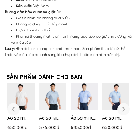
Sản xuất:
Việt Nam
Hướng dẫn bảo quản và giặt ủi:
Giặt ở nhiệt độ không quá 30°C.
Không sử dụng chất tẩy mạnh.
Là/ủi ở nhiệt độ thấp.
Phơi nơi thoáng mát, tránh ánh nắng trực tiếp để giữ chất lượng vải
và màu sắc.
Lưu ý:
Hình ảnh chỉ mang tính chất minh họa. Sản phẩm thực tế có thể
khác về màu sắc do ánh sáng khi chụp ảnh hoặc màn hình hiển thị.
SẢN PHẨM DÀNH CHO BẠN
Áo sơ mi
Áo Sơ Mi
Áo Sơ mi Kẻ
Áo sơ mi
Á
ngắn tay
Nam
Nam
ngắn tay
n
650.000
đ
575.000
đ
695.000
đ
650.000
đ
6
nam
Insidemen
Insidemen
nam
n