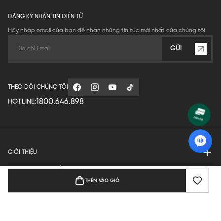
ĐĂNG KÝ NHẬN TIN ĐIỆN TỬ
Hãy nhập email của bạn để nhận những tin tức mới nhất của chúng tôi
GỬI
THEO DÕI CHÚNG TÔI
1800.646.898
HOTLINE:
GIỚI THIỆU
QUY ĐỊNH HOẠT ĐỘNG
THÊM VÀO GIỎ
MANUFACTURE
THANH TOÁN