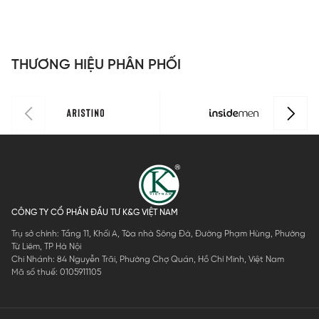
Insidemen
ISS008AZ
ISS044AZ
Insidemen
I
dáng
dáng
d
Perfect Fit
Perfect Fit
P
ISS301MAH
ISS303MAH
I
THƯƠNG HIỆU PHÂN PHỐI
0
0
0
CÔNG TY CỔ PHẦN ĐẦU TƯ K&G VIỆT NAM
Trụ sở chính: Tầng 11, Khối A, Tòa nhà Sông Đà, Đường Phạm Hùng, Phường
Từ Liêm, TP Hà Nội
Chi Nhánh: 84 Nguyễn Trãi, Phường Chợ Quán, Hồ Chí Minh, Việt Nam
Mã số thuế: 0105911105