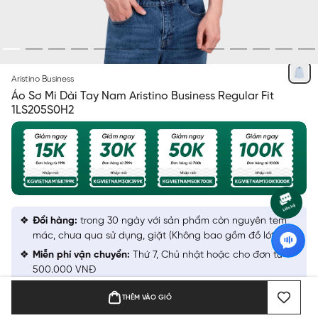
XANH BIỂN
Aristino Business
Áo Sơ Mi Dài Tay Nam Aristino Business Regular Fit
1LS205S0H2
Đổi hàng:
trong 30 ngày với sản phẩm còn nguyên tem
mác, chưa qua sử dụng, giặt (Không bao gồm đồ lót)
Miễn phí vận chuyển:
Thứ 7, Chủ nhật hoặc cho đơn từ
500.000 VNĐ
Tích điểm KGPoint khi mua hàng:
100.000 VNĐ tiền mua
THÊM VÀO GIỎ
hàng = 1 KGpoint = 2.000 VNĐ