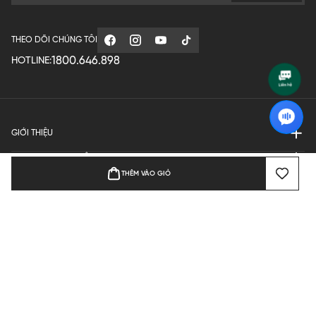
THEO DÕI CHÚNG TÔI
1800.646.898
HOTLINE:
GIỚI THIỆU
QUY ĐỊNH HOẠT ĐỘNG
THÊM VÀO GIỎ
MANUFACTURE
THANH TOÁN