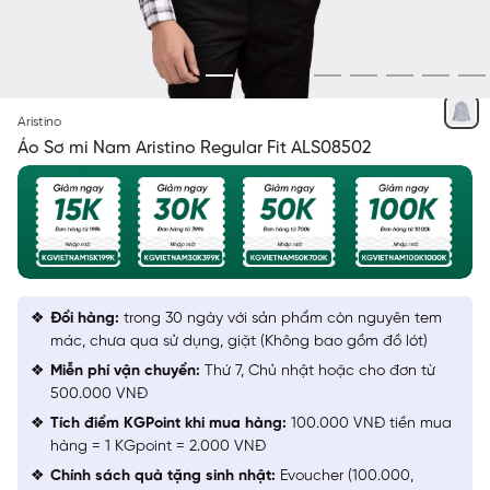
TRẮNG KẺ ĐEN DỆT DOBBY
Aristino
Áo Sơ mi Nam Aristino Regular Fit ALS08502
Đổi hàng:
trong 30 ngày với sản phẩm còn nguyên tem
mác, chưa qua sử dụng, giặt (Không bao gồm đồ lót)
Miễn phí vận chuyển:
Thứ 7, Chủ nhật hoặc cho đơn từ
500.000 VNĐ
Tích điểm KGPoint khi mua hàng:
100.000 VNĐ tiền mua
hàng = 1 KGpoint = 2.000 VNĐ
Chính sách quà tặng sinh nhật:
Evoucher (100.000,