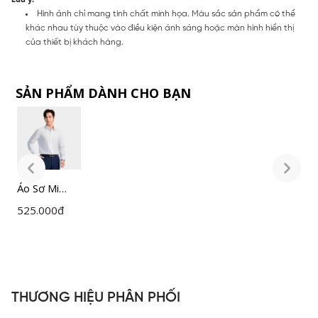
Hình ảnh chỉ mang tính chất minh họa. Màu sắc sản phẩm có thể
khác nhau tùy thuộc vào điều kiện ánh sáng hoặc màn hình hiển thị
của thiết bị khách hàng.
SẢN PHẨM DÀNH CHO BẠN
Áo Sơ Mi
Á
Nam Trắng
N
525.000
đ
5
Insidemen
I
Slim Fit
S
ILS158F0H0
I
THƯƠNG HIỆU PHÂN PHỐI