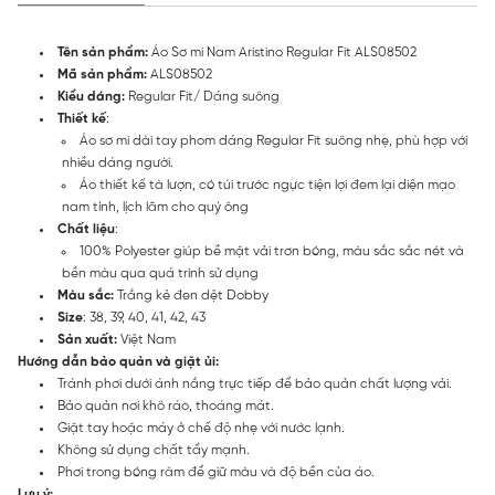
Tên sản phẩm:
Áo Sơ mi Nam Aristino Regular Fit ALS08502
Mã sản phẩm:
ALS08502
Kiểu dáng:
Regular Fit/ Dáng suông
Thiết kế
:
Áo sơ mi dài tay phom dáng Regular Fit suông nhẹ, phù hợp với
nhiều dáng người.
Áo thiết kế tà lượn, có túi trước ngực tiện lợi đem lại diện mạo
nam tính, lịch lãm cho quý ông
Chất liệu
:
100% Polyester giúp bề mặt vải trơn bóng, màu sắc sắc nét và
bền màu qua quá trình sử dụng
Màu sắc:
Trắng kẻ đen dệt Dobby
Size
: 38, 39, 40, 41, 42, 43
Sản xuất:
Việt Nam
Hướng dẫn bảo quản và giặt ủi:
Tránh phơi dưới ánh nắng trực tiếp để bảo quản chất lượng vải.
Bảo quản nơi khô ráo, thoáng mát.
Giặt tay hoặc máy ở chế độ nhẹ với nước lạnh.
Không sử dụng chất tẩy mạnh.
Phơi trong bóng râm để giữ màu và độ bền của áo.
Lưu ý: