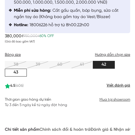
500.000, 1.000.000, 1.500.000, 2.000.000 VNĐ)
Miễn phí sửa hàng:
Cắt gấu quần, bóp bụng, sửa cắt
ngắn tay áo (Không bao gồm tay áo Vest/Blazer)
Hotline:
18006226 hỗ trợ từ 8h00:22h00
380,000₫
950,000₫
60% OFF
(Giá đã bao gồm VAT)
Bảng size
Hướng dẫn chọn size
38
39
40
41
42
43
Viết đánh giá
4.5
(406)
Thời gian giao hàng dự kiến
Mua tại showroom
Từ 3 đến 5 ngày kể từ ngày đặt hàng
Chi tiết sản phẩm
Chính sách đổi & hoàn trả
Đánh giá & Nhận xét