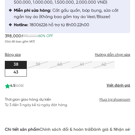
500.000, 1.000.000, 1.500.000, 2.000.000 VNĐ)
Miễn phí sửa hàng:
Cắt gấu quần, bóp bụng, sửa cắt
ngắn tay áo (Không bao gồm tay áo Vest/Blazer)
Hotline:
18006226 hỗ trợ từ 8h00:22h00
398,000₫
995,000₫
60% OFF
(Giá đã bao gồm VAT)
Bảng size
Hướng dẫn chọn size
38
39
40
41
42
43
Viết đánh giá
4.5
(406)
Thời gian giao hàng dự kiến
Mua tại showroom
Từ 3 đến 5 ngày kể từ ngày đặt hàng
Chi tiết sản phẩm
Chính sách đổi & hoàn trả
Đánh giá & Nhận xét