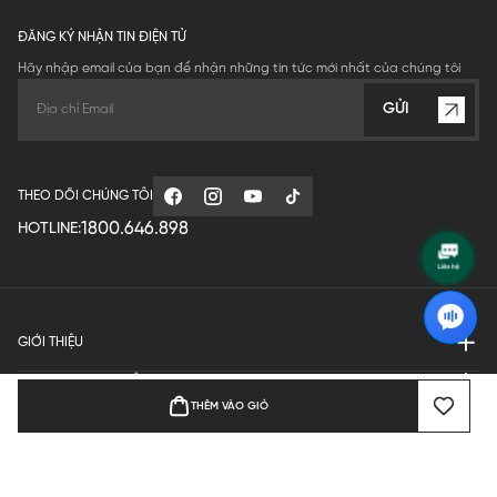
ĐĂNG KÝ NHẬN TIN ĐIỆN TỬ
Hãy nhập email của bạn để nhận những tin tức mới nhất của chúng tôi
GỬI
THEO DÕI CHÚNG TÔI
1800.646.898
HOTLINE:
GIỚI THIỆU
QUY ĐỊNH HOẠT ĐỘNG
THÊM VÀO GIỎ
MANUFACTURE
THANH TOÁN