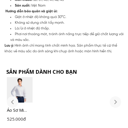
Sản xuất:
Việt Nam
Hướng dẫn bảo quản và giặt ủi:
Giặt ở nhiệt độ không quá 30°C.
Không sử dụng chất tẩy mạnh.
Là/ủi ở nhiệt độ thấp.
Phơi nơi thoáng mát, tránh ánh nắng trực tiếp để giữ chất lượng vải
và màu sắc.
Lưu ý:
Hình ảnh chỉ mang tính chất minh họa. Sản phẩm thực tế có thể
khác về màu sắc do ánh sáng khi chụp ảnh hoặc màn hình hiển thị.
SẢN PHẨM DÀNH CHO BẠN
Áo Sơ Mi
Á
Nam Trắng
N
525.000
đ
5
Insidemen
I