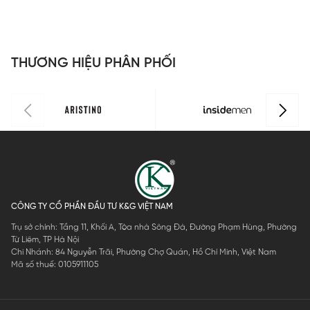
Slim Fit
S
ILS158F0H0
I
THƯƠNG HIỆU PHÂN PHỐI
CÔNG TY CỔ PHẦN ĐẦU TƯ K&G VIỆT NAM
Trụ sở chính: Tầng 11, Khối A, Tòa nhà Sông Đà, Đường Phạm Hùng, Phường
Từ Liêm, TP Hà Nội
Chi Nhánh: 84 Nguyễn Trãi, Phường Chợ Quán, Hồ Chí Minh, Việt Nam
Mã số thuế: 0105911105