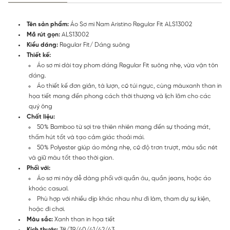
Tên sản phẩm:
Áo Sơ mi Nam Aristino Regular Fit ALS13002
Mã rút gọn:
ALS13002
Kiểu dáng:
Regular Fit/ Dáng suông
Thiết kế:
Áo sơ mi dài tay phom dáng Regular Fit suông nhẹ, vừa vặn tôn
dáng.
Áo thiết kế đơn giản, tà lượn, có túi ngực, cùng màuxanh than in
họa tiết mang đến phong cách thời thượng và lịch lãm cho các
quý ông
Chất liệu:
50% Bamboo từ sợi tre thiên nhiên mang đến sự thoáng mát,
thấm hút tốt và tạo cảm giác thoải mái.
50% Polyester giúp áo mỏng nhẹ, có độ trơn trượt, màu sắc nét
và giữ màu tốt theo thời gian.
Phối với:
Áo sơ mi này dễ dàng phối với quần âu, quần jeans, hoặc áo
khoác casual.
Phù hợp với nhiều dịp khác nhau như đi làm, tham dự sự kiện,
hoặc đi chơi.
Màu sắc:
Xanh than in họa tiết
Kích thước:
38/39/40/41/42/43