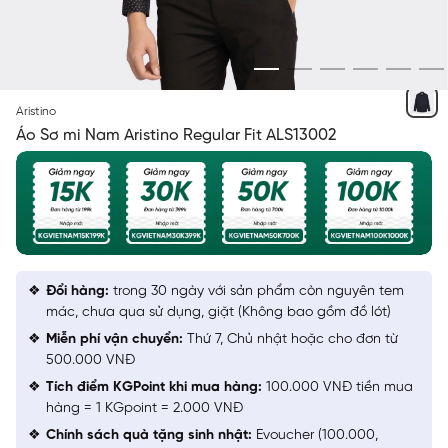
XANH THAN IN HỌA TIẾT
Aristino
Áo Sơ mi Nam Aristino Regular Fit ALS13002
Đổi hàng:
trong 30 ngày với sản phẩm còn nguyên tem
mác, chưa qua sử dụng, giặt (Không bao gồm đồ lót)
Miễn phí vận chuyển:
Thứ 7, Chủ nhật hoặc cho đơn từ
500.000 VNĐ
Tích điểm KGPoint khi mua hàng:
100.000 VNĐ tiền mua
hàng = 1 KGpoint = 2.000 VNĐ
Chính sách quà tặng sinh nhật:
Evoucher (100.000,