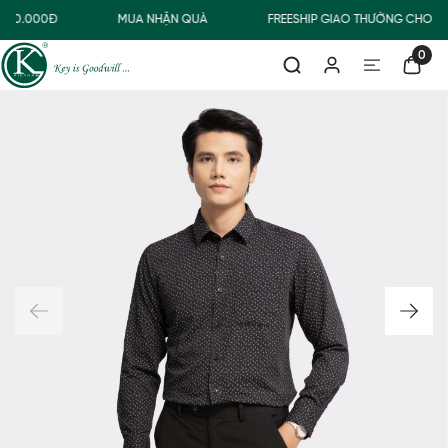
500.000Đ
MUA NHẬN QUÀ
FREESHIP GIAO THƯỜNG CHO Đ
0