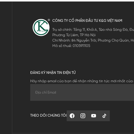
CÔNG TY CỔ PHẦN ĐẦU TƯ K&G VIỆT NAM
Trụ sở chính: Tầng 11, Khối A, Tòa nhà Sông Đà,
Phường Từ Liêm, TP Hà Nội
Chi Nhánh: 84 Nguyễn Trãi, Phường Chợ Quán, Hồ
Mã số thuế: 0105911105
ĐĂNG KÝ NHẬN TIN ĐIỆN TỬ
Hãy nhập email của bạn để nhận những tin tức mới nhất của 
THEO DÕI CHÚNG TÔI