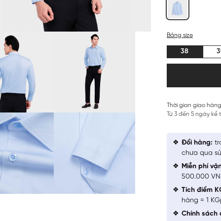
Bảng size
38
3
Thời gian giao hàng
Từ 3 đến 5 ngày kể
Đổi hàng:
tr
chưa qua sử
Miễn phí vậ
500.000 V
Tích điểm K
hàng = 1 KG
Chính sách 