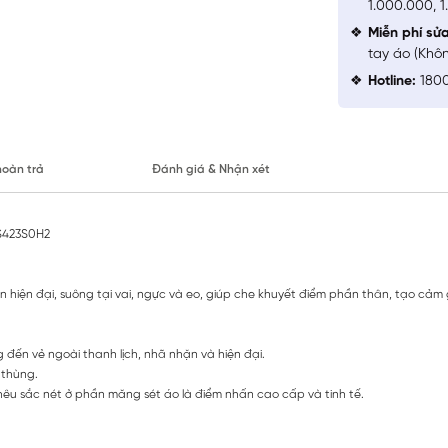
1.000.000, 
Miễn phí sử
tay áo (Khô
Hotline:
1800
hoàn trả
Đánh giá & Nhận xét
LS423S0H2
giản hiện đại, suông tại vai, ngực và eo, giúp che khuyết điểm phần thân, tạo c
đến vẻ ngoài thanh lịch, nhã nhặn và hiện đại.
 thùng.
hêu sắc nét ở phần măng sét áo là điểm nhấn cao cấp và tinh tế.