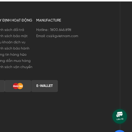
Y ĐỊNH HOẠT ĐỘNG
MANUFACTURE
nh sách đổi trả
Hotline : 1800.646.898
nh sách bảo mật
Email: cs@kgvietnam.com
u khoản dịch vụ
nh sách bảo hành
ng tin hàng hóa
ớng dẫn mua hàng
nh sách vận chuyển