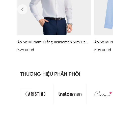
Áo Sơ Mi Nam Trắng Insidemen Slim Fit
Áo Sơ Mi 
ILS158F0H0
525.000
đ
695.000
đ
THƯƠNG HIỆU PHÂN PHỐI