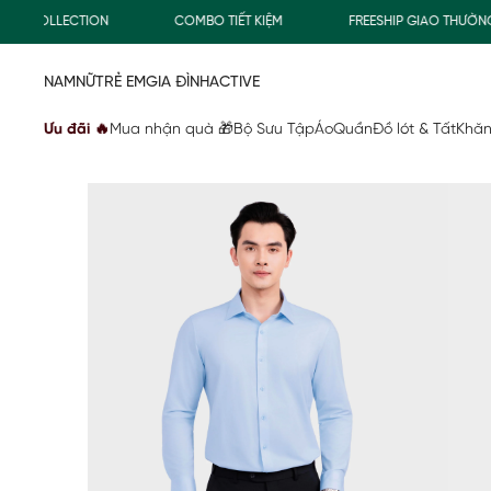
FREESHIP GIAO THƯỜNG CHO ĐƠN HÀNG TỪ 500.000Đ
M
NAM
NỮ
TRẺ EM
GIA ĐÌNH
ACTIVE
Ưu đãi 🔥
Mua nhận quà 🎁
Bộ Sưu Tập
Áo
Quần
Đồ lót & Tất
Khăn