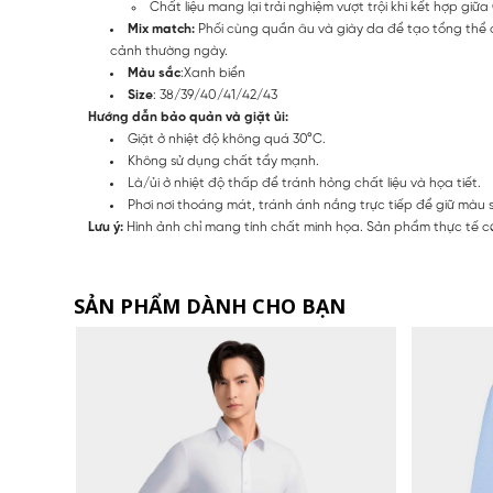
Chất liệu mang lại trải nghiệm vượt trội khi kết hợp gi
Mix match:
Phối cùng quần âu và giày da để tạo tổng thể c
cảnh thường ngày.
Màu sắc
:Xanh biển
Size
: 38/39/40/41/42/43
Hướng dẫn bảo quản và giặt ủi:
Giặt ở nhiệt độ không quá 30°C.
Không sử dụng chất tẩy mạnh.
Là/ủi ở nhiệt độ thấp để tránh hỏng chất liệu và họa tiết.
Phơi nơi thoáng mát, tránh ánh nắng trực tiếp để giữ màu 
Lưu ý:
Hình ảnh chỉ mang tính chất minh họa. Sản phẩm thực tế có
SẢN PHẨM DÀNH CHO BẠN