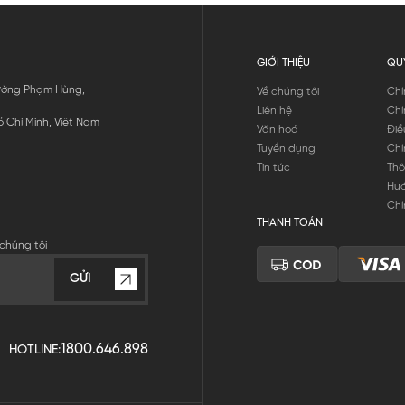
GIỚI THIỆU
QU
 Đường Phạm Hùng,
Về chúng tôi
Chí
Liên hệ
Chí
 Chí Minh, Việt Nam
Văn hoá
Điề
Tuyển dụng
Chí
Tin tức
Thô
Hư
Chí
THANH TOÁN
chúng tôi
GỬI
1800.646.898
HOTLINE: