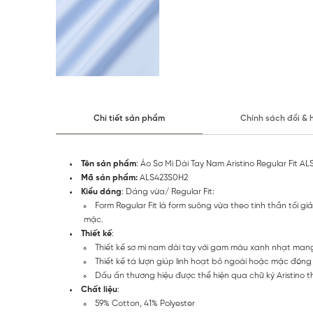
Chi tiết sản phẩm
Chính sách đổi & 
Tên sản phẩm
: Áo Sơ Mi Dài Tay Nam Aristino Regular Fit A
Mã sản phẩm:
ALS423S0H2
Kiểu dáng
: Dáng vừa/ Regular Fit:
Form Regular Fit là form suông vừa theo tinh thần tối 
mặc.
Thiết kế
:
Thiết kế sơ mi nam dài tay với gam màu xanh nhạt mang 
Thiết kế tà lượn giúp linh hoạt bỏ ngoài hoặc mặc đóng
Dấu ấn thương hiệu được thể hiện qua chữ ký Aristino t
Chất liệu
:
59% Cotton, 41% Polyester