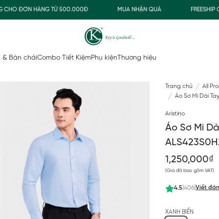
UA NHẬN QUÀ
FREESHIP GIAO THƯỜNG CHO ĐƠN HÀNG TỪ 500.000
 & Bàn chải
Combo Tiết Kiệm
Phụ kiện
Thương hiệu
Trang chủ
All Pr
Áo Sơ Mi Dài Ta
Aristino
Áo Sơ Mi Dà
ALS423S0H
1,250,000₫
(Giá đã bao gồm VAT)
Viết đán
4.5
(406)
XANH BIỂN