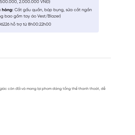
1.500.000, 2.000.000 VNĐ)
a hàng:
Cắt gấu quần, bóp bụng, sửa cắt ngắn
ng bao gồm tay áo Vest/Blazer)
6226 hỗ trợ từ 8h00:22h00
ảm giác cân đối và mang lại phom dáng tổng thể thanh thoát, dễ