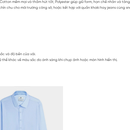
ữa Cotton mềm mại và thấm hút tốt; Polyester giúp giữ form, hạn chế nhăn và tăn
hỉn chu cho môi trường công sở, hoặc kết hợp với quần khaki hay jeans cùng sne
sắc và độ bền của vải.
 thể khác về màu sắc do ánh sáng khi chụp ảnh hoặc màn hình hiển thị.