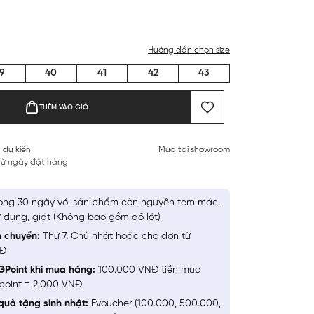
Hướng dẫn chọn size
9
40
41
42
43
THÊM VÀO GIỎ
 dự kiến
Mua tại showroom
 từ ngày đặt hàng
ong 30 ngày với sản phẩm còn nguyên tem mác,
 dụng, giặt (Không bao gồm đồ lót)
n chuyển:
Thứ 7, Chủ nhật hoặc cho đơn từ
NĐ
GPoint khi mua hàng:
100.000 VNĐ tiền mua
point = 2.000 VNĐ
quà tặng sinh nhật:
Evoucher (100.000, 500.000,