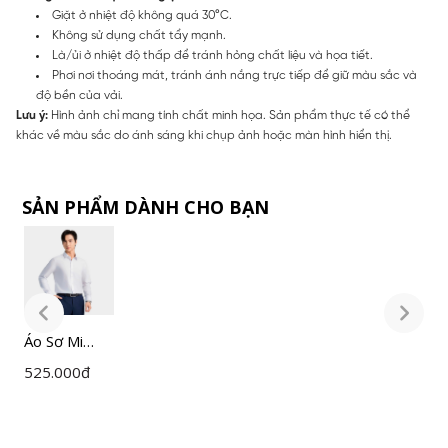
Giặt ở nhiệt độ không quá 30°C.
Không sử dụng chất tẩy mạnh.
Là/ủi ở nhiệt độ thấp để tránh hỏng chất liệu và họa tiết.
Phơi nơi thoáng mát, tránh ánh nắng trực tiếp để giữ màu sắc và
độ bền của vải.
Lưu ý:
Hình ảnh chỉ mang tính chất minh họa. Sản phẩm thực tế có thể
khác về màu sắc do ánh sáng khi chụp ảnh hoặc màn hình hiển thị.
SẢN PHẨM DÀNH CHO BẠN
Áo Sơ Mi
Á
Nam Trắng
N
525.000
đ
5
Insidemen
I
Slim Fit
S
ILS158F0H0
I