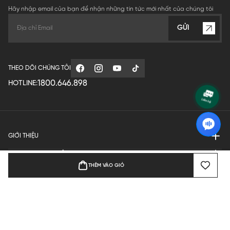
Hãy nhập email của bạn để nhận những tin tức mới nhất của chúng tôi
GỬI
THEO DÕI CHÚNG TÔI
1800.646.898
HOTLINE:
GIỚI THIỆU
QUY ĐỊNH HOẠT ĐỘNG
THÊM VÀO GIỎ
MANUFACTURE
THANH TOÁN