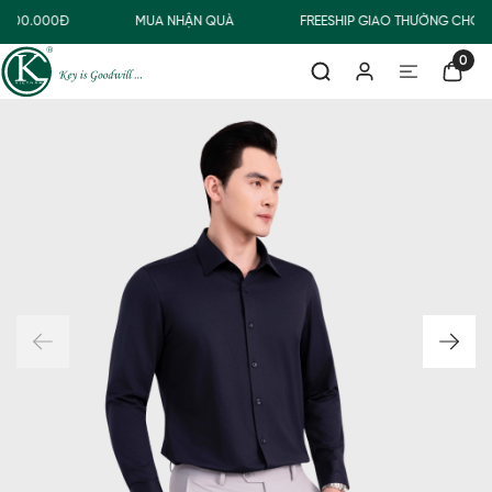
 500.000Đ
MUA NHẬN QUÀ
FREESHIP GIAO THƯỜNG CHO Đ
0