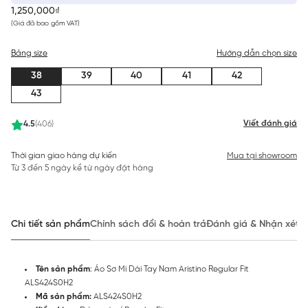
1,250,000₫
(Giá đã bao gồm VAT)
Bảng size
Hướng dẫn chọn size
38
39
40
41
42
43
Viết đánh giá
4.5
(406)
Thời gian giao hàng dự kiến
Mua tại showroom
Từ 3 đến 5 ngày kể từ ngày đặt hàng
Chi tiết sản phẩm
Chính sách đổi & hoàn trả
Đánh giá & Nhận xét
Tên sản phẩm
: Áo Sơ Mi Dài Tay Nam Aristino Regular Fit
ALS424S0H2
Mã sản phẩm:
ALS424S0H2