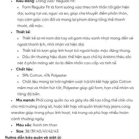
Kiểu dáng
: Dáng vừa/ Regular Fit:
Form Regular Fit là form suông vừa theo tinh thần tối giản hiện
đại, suông tại vai, ngực và eo, giúp che khuyết điểm phần thân,
tạo cảm giác cân đối và mang lại phom dáng tổng thể thanh
thoát, dễ mặc.
Thiết kế
:
Thiết kế sơ mi nam dài tay với gam màu xanh nhạt mang đến vẻ
ngoài thanh lịch, nhã nhặn và hiện đại.
Thiết kế tà lượn giúp linh hoạt bỏ ngoài hoặc mặc đóng thùng.
Dấu ấn thương hiệu được thể hiện qua chữ ký Aristino thêu sắc
nét ở phần măng sét áo là điểm nhấn cao cấp và tinh tế.
Chất liệu
:
59% Cotton, 41% Polyester
Chất liệu mang lại trải nghiệm vượt trội khi kết hợp giữa Cotton
mềm mại và thấm hút tốt; Polyester giúp giữ form, hạn chế nhăn và
tăng độ bền.
Mix match:
Phối cùng quần âu và giày da để tạo tổng thể chỉn chu
cho môi trường công sở, hoặc kết hợp với quần khaki hay jeans cùng
sneaker giúp trang phục linh hoạt, trẻ trung và phù hợp nhiều hoàn
cảnh thường ngày.
Màu sắc
: Xanh tím than
Size
: 38/39/40/41/42/43
Hướng dẫn bảo quản và giặt ủi: