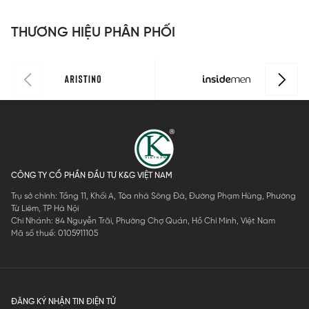
THƯƠNG HIỆU PHÂN PHỐI
CÔNG TY CỔ PHẦN ĐẦU TƯ K&G VIỆT NAM
Trụ sở chính: Tầng 11, Khối A, Tòa nhà Sông Đà, Đường Phạm Hùng, Phường
Từ Liêm, TP Hà Nội
Chi Nhánh: 84 Nguyễn Trãi, Phường Chợ Quán, Hồ Chí Minh, Việt Nam
Mã số thuế: 0105911105
ĐĂNG KÝ NHẬN TIN ĐIỆN TỬ