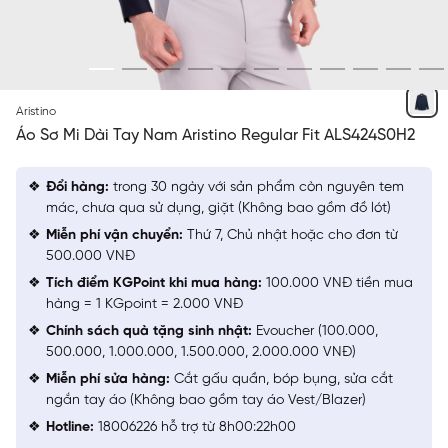
XANH TÍM THAN
Aristino
Áo Sơ Mi Dài Tay Nam Aristino Regular Fit ALS424S0H2
Đổi hàng:
trong 30 ngày với sản phẩm còn nguyên tem
mác, chưa qua sử dụng, giặt (Không bao gồm đồ lót)
Miễn phí vận chuyển:
Thứ 7, Chủ nhật hoặc cho đơn từ
500.000 VNĐ
Tích điểm KGPoint khi mua hàng:
100.000 VNĐ tiền mua
hàng = 1 KGpoint = 2.000 VNĐ
Chính sách quà tặng sinh nhật:
Evoucher (100.000,
500.000, 1.000.000, 1.500.000, 2.000.000 VNĐ)
Miễn phí sửa hàng:
Cắt gấu quần, bóp bụng, sửa cắt
ngắn tay áo (Không bao gồm tay áo Vest/Blazer)
Hotline:
18006226 hỗ trợ từ 8h00:22h00