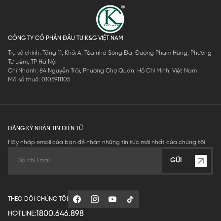
CÔNG TY CỔ PHẦN ĐẦU TƯ K&G VIỆT NAM
Trụ sở chính: Tầng 11, Khối A, Tòa nhà Sông Đà, Đường Phạm Hùng, Phường
Từ Liêm, TP Hà Nội
Chi Nhánh: 84 Nguyễn Trãi, Phường Chợ Quán, Hồ Chí Minh, Việt Nam
Mã số thuế: 0105911105
ĐĂNG KÝ NHẬN TIN ĐIỆN TỬ
Hãy nhập email của bạn để nhận những tin tức mới nhất của chúng tôi
GỬI
THEO DÕI CHÚNG TÔI
1800.646.898
HOTLINE: