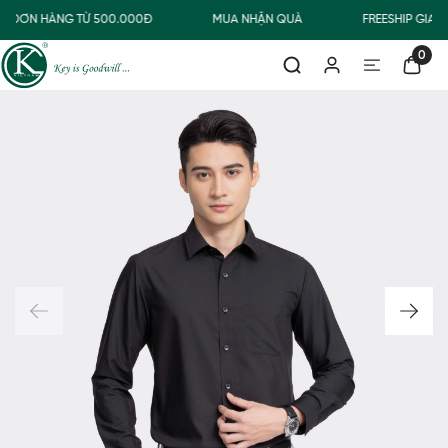
O ĐƠN HÀNG TỪ 500.000Đ
MUA NHẬN QUÀ
FREESHIP GIAO
0