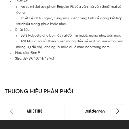
Thiết kế:
Áo sơ mi dài tay phom Regular Fit vừa vặn mà vẫn thoải mái vận
động.
Thiết kế có túi ngực, cùng màu đen trung tính dễ dàng kết hợp
với nhiều trang phục khác nhau
Chất liệu:
88% Polyeste cho bề mặt vải độ mịn mượt, mỏng nhẹ, bền màu
12% Modal sợi sồi thiên nhiên mang đến bề mặt vải mềm mại, mịn
màng, sự dễ chịu cho người mặc dù ở mùa nào trong năm.
Màu sắc: Đen 9
Size: 38/39/40/41/42/43
THƯƠNG HIỆU PHÂN PHỐI