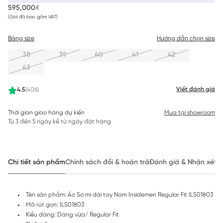
595,000₫
(Giá đã bao gồm VAT)
Bảng size
Hướng dẫn chọn size
38
39
40
41
42
43
Viết đánh giá
4.5
(406)
Thời gian giao hàng dự kiến
Mua tại showroom
Từ 3 đến 5 ngày kể từ ngày đặt hàng
Chi tiết sản phẩm
Chính sách đổi & hoàn trả
Đánh giá & Nhận xét
Tên sản phẩm: Áo Sơ mi dài tay Nam Insidemen Regular Fit ILS01803
Mã rút gọn: ILS01803
Kiểu dáng: Dáng vừa/ Regular Fit