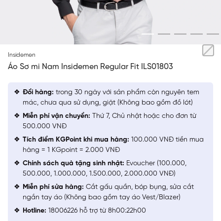
ĐEN
Insidemen
Áo Sơ mi Nam Insidemen Regular Fit ILS01803
Đổi hàng:
trong 30 ngày với sản phẩm còn nguyên tem
mác, chưa qua sử dụng, giặt (Không bao gồm đồ lót)
Miễn phí vận chuyển:
Thứ 7, Chủ nhật hoặc cho đơn từ
500.000 VNĐ
Tích điểm KGPoint khi mua hàng:
100.000 VNĐ tiền mua
hàng = 1 KGpoint = 2.000 VNĐ
Chính sách quà tặng sinh nhật:
Evoucher (100.000,
500.000, 1.000.000, 1.500.000, 2.000.000 VNĐ)
Miễn phí sửa hàng:
Cắt gấu quần, bóp bụng, sửa cắt
ngắn tay áo (Không bao gồm tay áo Vest/Blazer)
Hotline:
18006226 hỗ trợ từ 8h00:22h00