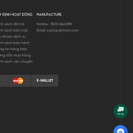
Y ĐỊNH HOẠT ĐỘNG
MANUFACTURE
nh sách đổi trả
Hotline : 1800.646.898
nh sách bảo mật
Email: cs@kgvietnam.com
u khoản dịch vụ
nh sách bảo hành
ng tin hàng hóa
ớng dẫn mua hàng
nh sách vận chuyển