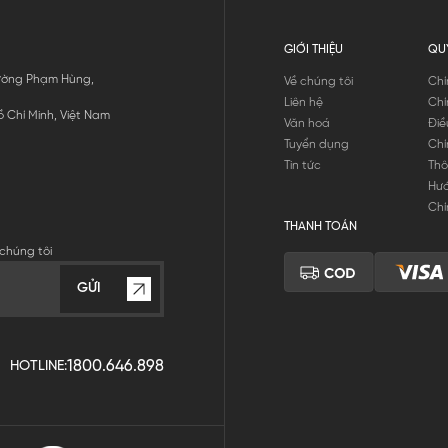
GIỚI THIỆU
QU
 Đường Phạm Hùng,
Về chúng tôi
Chí
Liên hệ
Chí
 Chí Minh, Việt Nam
Văn hoá
Điề
Tuyển dụng
Chí
Tin tức
Thô
Hư
Chí
THANH TOÁN
chúng tôi
GỬI
1800.646.898
HOTLINE: