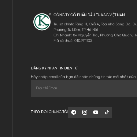
CÔNG TY CỔ PHẦN ĐẦU TƯ K&G VIỆT NAM
Trụ sở chính: Tầng 11, Khối A, Tòa nhà Sông Đà,
Phường Từ Liêm, TP Hà Nội
Chi Nhánh: 84 Nguyễn Trãi, Phường Chợ Quán, Hồ
Mã số thuế: 0105911105
ĐĂNG KÝ NHẬN TIN ĐIỆN TỬ
Hãy nhập email của bạn để nhận những tin tức mới nhất của 
THEO DÕI CHÚNG TÔI