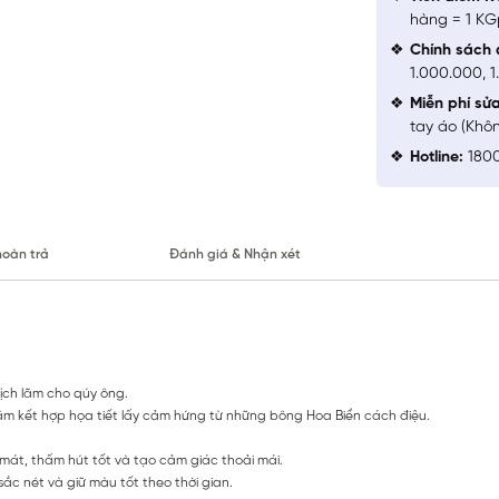
hàng = 1 KG
Chính sách 
1.000.000, 
Miễn phí sử
tay áo (Khô
Hotline:
1800
hoàn trả
Đánh giá & Nhận xét
lịch lãm cho qúy ông.
h lãm kết hợp họa tiết lấy cảm hứng từ những bông Hoa Biển cách điệu.
mát, thấm hút tốt và tạo cảm giác thoải mái.
ắc nét và giữ màu tốt theo thời gian.