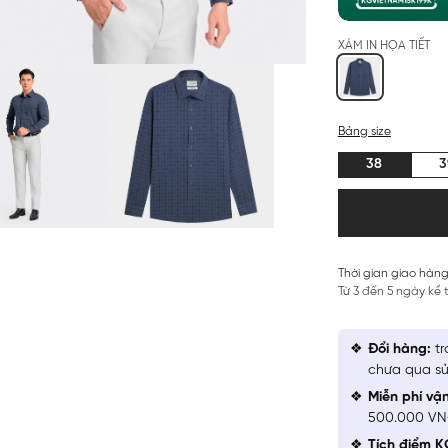
XÁM IN HỌA TIẾT
Bảng size
38
3
Thời gian giao hàng
Từ 3 đến 5 ngày kể
Đổi hàng:
tr
chưa qua sử
Miễn phí vậ
500.000 V
Tích điểm K