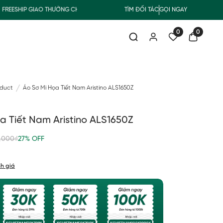
EESHIP GIAO THƯỜNG CHO ĐƠN HÀNG TỪ 500.000Đ
TÌM ĐỐI TÁC
GỌI NGAY
SUMMER COLLEC
0
0
oduct
Áo Sơ Mi Họa Tiết Nam Aristino ALS1650Z
a Tiết Nam Aristino ALS1650Z
,000₫
27% OFF
h giá