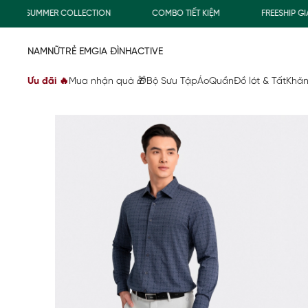
SUMMER COLLECTION
COMBO TIẾT KIỆM
FREESHIP GIAO
NAM
NỮ
TRẺ EM
GIA ĐÌNH
ACTIVE
Ưu đãi 🔥
Mua nhận quà 🎁
Bộ Sưu Tập
Áo
Quần
Đồ lót & Tất
Khăn