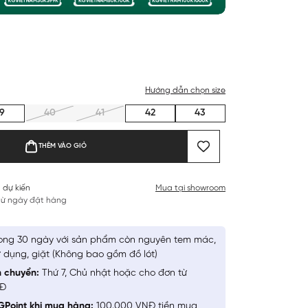
Hướng dẫn chọn size
9
40
41
42
43
THÊM VÀO GIỎ
 dự kiến
Mua tại showroom
 từ ngày đặt hàng
ong 30 ngày với sản phẩm còn nguyên tem mác,
 dụng, giặt (Không bao gồm đồ lót)
n chuyển:
Thứ 7, Chủ nhật hoặc cho đơn từ
NĐ
GPoint khi mua hàng:
100.000 VNĐ tiền mua