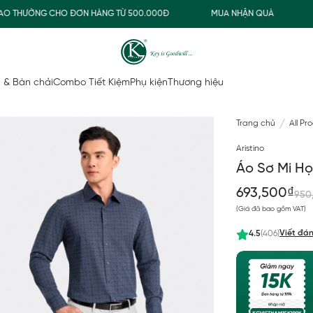
 THƯỜNG CHO ĐƠN HÀNG TỪ 500.000Đ
MUA NHẬN QUÀ
FR
 & Bàn chải
Combo Tiết Kiệm
Phụ kiện
Thương hiệu
Trang chủ
All Pr
Aristino
Áo Sơ Mi Họ
693,500₫
950
(Giá đã bao gồm VAT)
Viết đán
4.5
(406)