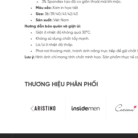
3% Spandex tạo độ co giãn thoải mái khi mặc.
Màu sắc:
Xám in họa tiết
Size:
38/39/40/41/42/43
Sản xuất:
Việt Nam
Hướng dẫn bảo quản và giặt ủi:
Giặt ở nhiệt độ không quá 30°C.
Không sử dụng chất tẩy mạnh.
Là/ủi ở nhiệt độ thấp.
Phơi nơi thoáng mát, tránh ánh nắng trực tiếp để giữ chất 
Lưu ý:
Hình ảnh chỉ mang tính chất minh họa. Sản phẩm thực tế có
THƯƠNG HIỆU PHÂN PHỐI