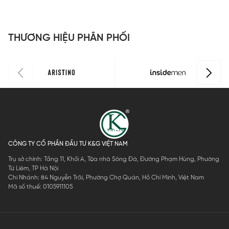
THƯƠNG HIỆU PHÂN PHỐI
CÔNG TY CỔ PHẦN ĐẦU TƯ K&G VIỆT NAM
Trụ sở chính: Tầng 11, Khối A, Tòa nhà Sông Đà, Đường Phạm Hùng, Phường
Từ Liêm, TP Hà Nội
Chi Nhánh: 84 Nguyễn Trãi, Phường Chợ Quán, Hồ Chí Minh, Việt Nam
Mã số thuế: 0105911105