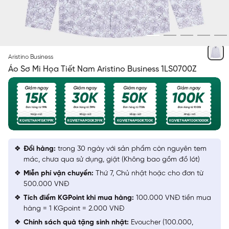
TRẮNG IN HOA
Aristino Business
Áo Sơ Mi Họa Tiết Nam Aristino Business 1LS0700Z
Đổi hàng:
trong 30 ngày với sản phẩm còn nguyên tem
mác, chưa qua sử dụng, giặt (Không bao gồm đồ lót)
Miễn phí vận chuyển:
Thứ 7, Chủ nhật hoặc cho đơn từ
500.000 VNĐ
Tích điểm KGPoint khi mua hàng:
100.000 VNĐ tiền mua
hàng = 1 KGpoint = 2.000 VNĐ
Chính sách quà tặng sinh nhật:
Evoucher (100.000,