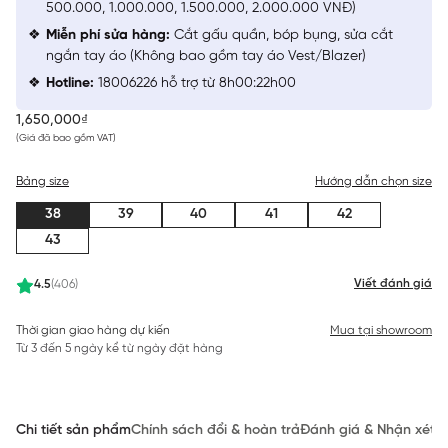
500.000, 1.000.000, 1.500.000, 2.000.000 VNĐ)
Miễn phí sửa hàng:
Cắt gấu quần, bóp bụng, sửa cắt
ngắn tay áo (Không bao gồm tay áo Vest/Blazer)
Hotline:
18006226 hỗ trợ từ 8h00:22h00
1,650,000₫
(Giá đã bao gồm VAT)
Bảng size
Hướng dẫn chọn size
38
39
40
41
42
43
Viết đánh giá
4.5
(406)
Thời gian giao hàng dự kiến
Mua tại showroom
Từ 3 đến 5 ngày kể từ ngày đặt hàng
Chi tiết sản phẩm
Chính sách đổi & hoàn trả
Đánh giá & Nhận xét