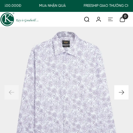
Ừ 500.000Đ
MUA NHẬN QUÀ
FREESHIP GIAO THƯỜNG CHO
0