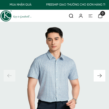
MUA NHẬN QUÀ
FREESHIP GIAO THƯỜNG CHO ĐƠN HÀNG TỪ 5
0