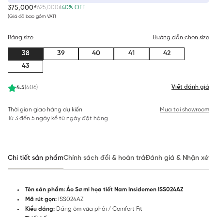
375,000₫
625,000₫
40% OFF
(Giá đã bao gồm VAT)
Bảng size
Hướng dẫn chọn size
38
39
40
41
42
43
Viết đánh giá
4.5
(406)
Thời gian giao hàng dự kiến
Mua tại showroom
Từ 3 đến 5 ngày kể từ ngày đặt hàng
Chi tiết sản phẩm
Chính sách đổi & hoàn trả
Đánh giá & Nhận xét
Tên sản phẩm: Áo Sơ mi họa tiết Nam Insidemen ISS024AZ
Mã rút gọn:
ISS024AZ
Kiểu dáng:
Dáng ôm vừa phải / Comfort Fit