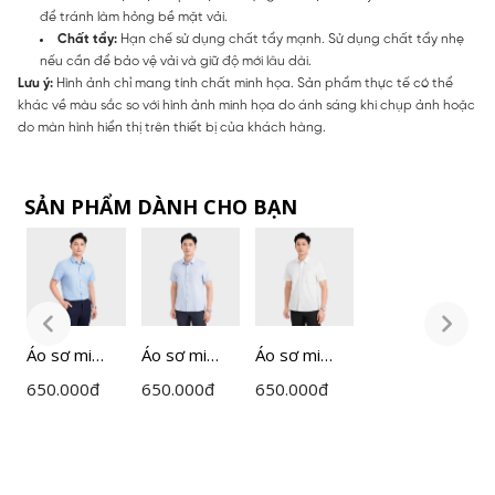
để tránh làm hỏng bề mặt vải.
Chất tẩy:
Hạn chế sử dụng chất tẩy mạnh. Sử dụng chất tẩy nhẹ
nếu cần để bảo vệ vải và giữ độ mới lâu dài.
Lưu ý:
Hình ảnh chỉ mang tính chất minh họa. Sản phẩm thực tế có thể
khác về màu sắc so với hình ảnh minh họa do ánh sáng khi chụp ảnh hoặc
do màn hình hiển thị trên thiết bị của khách hàng.
SẢN PHẨM DÀNH CHO BẠN
Áo sơ mi
Áo sơ mi
Áo sơ mi
Á
ngắn tay
ngắn tay
ngắn tay
n
650.000
đ
650.000
đ
650.000
đ
6
nam
nam
nam
n
Insidemen
Insidemen
Insidemen
I
dáng
dáng
dáng
d
Perfect Fit
Perfect Fit
Perfect Fit
P