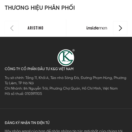
ISS303MAH
ISS302MAH
ISS301MAH
I
THƯƠNG HIỆU PHÂN PHỐI
0
0
0
0
CÔNG TY CỔ PHẦN ĐẦU TƯ K&G VIỆT NAM
Trụ sở chính: Tầng 11, Khối A, Tòa nhà Sông Đà, Đường Phạm Hùng, Phường
Từ Liêm, TP Hà Nội
Chi Nhánh: 84 Nguyễn Trãi, Phường Chợ Quán, Hồ Chí Minh, Việt Nam
Mã số thuế: 0105911105
ĐĂNG KÝ NHẬN TIN ĐIỆN TỬ
Hãy nhập email của bạn để nhận những tin tức mới nhất của chúng tôi