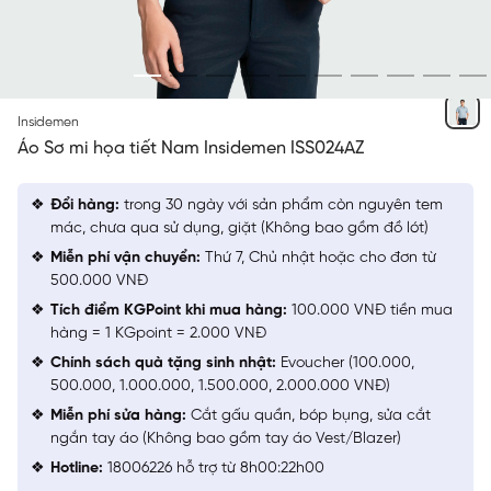
HỌA TIẾT
Insidemen
Áo Sơ mi họa tiết Nam Insidemen ISS024AZ
Đổi hàng:
trong 30 ngày với sản phẩm còn nguyên tem
mác, chưa qua sử dụng, giặt (Không bao gồm đồ lót)
Miễn phí vận chuyển:
Thứ 7, Chủ nhật hoặc cho đơn từ
500.000 VNĐ
Tích điểm KGPoint khi mua hàng:
100.000 VNĐ tiền mua
hàng = 1 KGpoint = 2.000 VNĐ
Chính sách quà tặng sinh nhật:
Evoucher (100.000,
500.000, 1.000.000, 1.500.000, 2.000.000 VNĐ)
Miễn phí sửa hàng:
Cắt gấu quần, bóp bụng, sửa cắt
ngắn tay áo (Không bao gồm tay áo Vest/Blazer)
Hotline:
18006226 hỗ trợ từ 8h00:22h00