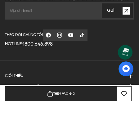
GỬI
THEO DÕI CHÚNG TÔI
1800.646.898
HOTLINE:
GIỚI THIỆU
QUY ĐỊNH HOẠT ĐỘNG
THÊM VÀO GIỎ
MANUFACTURE
THANH TOÁN