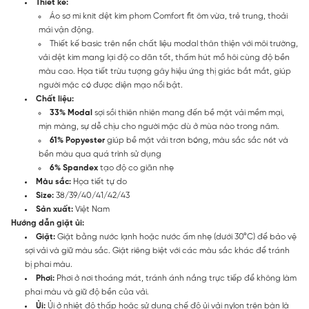
Thiết kế:
Áo sơ mi knit dệt kim phom Comfort fit ôm vừa, trẻ trung, thoải
mái vận động.
Thiết kế basic trên nền chất liệu modal thân thiện với môi trường,
vải dệt kim mang lại độ co dãn tốt, thấm hút mồ hôi cùng độ bền
màu cao. Họa tiết trừu tượng gây hiệu ứng thị giác bắt mắt, giúp
người mặc có được diện mạo nổi bật.
Chất liệu:
33% Modal
sợi sồi thiên nhiên mang đến bề mặt vải mềm mại,
mịn màng, sự dễ chịu cho người mặc dù ở mùa nào trong năm.
61% Popyester
giúp bề mặt vải trơn bóng, màu sắc sắc nét và
bền màu qua quá trình sử dụng
6% Spandex
tạo độ co giãn nhẹ
Màu sắc:
Họa tiết tự do
Size:
38/39/40/41/42/43
Sản xuất:
Việt Nam
Hướng dẫn giặt ủi:
Giặt:
Giặt bằng nước lạnh hoặc nước ấm nhẹ (dưới 30°C) để bảo vệ
sợi vải và giữ màu sắc. Giặt riêng biệt với các màu sắc khác để tránh
bị phai màu.
Phơi:
Phơi ở nơi thoáng mát, tránh ánh nắng trực tiếp để không làm
phai màu và giữ độ bền của vải.
Ủi:
Ủi ở nhiệt độ thấp hoặc sử dụng chế độ ủi vải nylon trên bàn là