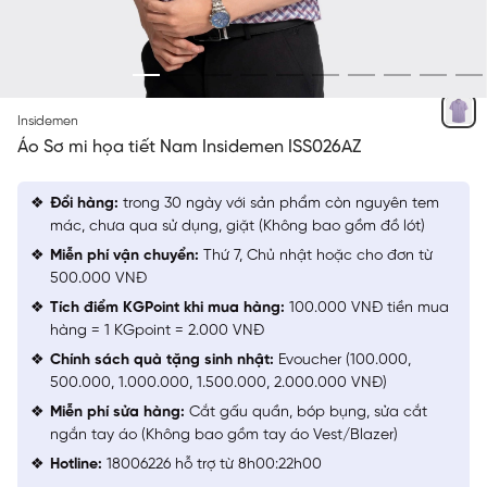
HỌA TIẾT
Insidemen
Áo Sơ mi họa tiết Nam Insidemen ISS026AZ
Đổi hàng:
trong 30 ngày với sản phẩm còn nguyên tem
mác, chưa qua sử dụng, giặt (Không bao gồm đồ lót)
Miễn phí vận chuyển:
Thứ 7, Chủ nhật hoặc cho đơn từ
500.000 VNĐ
Tích điểm KGPoint khi mua hàng:
100.000 VNĐ tiền mua
hàng = 1 KGpoint = 2.000 VNĐ
Chính sách quà tặng sinh nhật:
Evoucher (100.000,
500.000, 1.000.000, 1.500.000, 2.000.000 VNĐ)
Miễn phí sửa hàng:
Cắt gấu quần, bóp bụng, sửa cắt
ngắn tay áo (Không bao gồm tay áo Vest/Blazer)
Hotline:
18006226 hỗ trợ từ 8h00:22h00