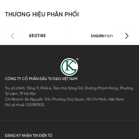
Perfect Fit
Perfect Fit
Perfect Fit
P
ISS301MAH
ISS303MAH
ISS302MAH
I
THƯƠNG HIỆU PHÂN PHỐI
0
0
0
0
CÔNG TY CỔ PHẦN ĐẦU TƯ K&G VIỆT NAM
Trụ sở chính: Tầng 11, Khối A, Tòa nhà Sông Đà, Đường Phạm Hùng, Phường
Từ Liêm, TP Hà Nội
Chi Nhánh: 84 Nguyễn Trãi, Phường Chợ Quán, Hồ Chí Minh, Việt Nam
Mã số thuế: 0105911105
ĐĂNG KÝ NHẬN TIN ĐIỆN TỬ