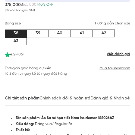
375,000₫
625,000₫
40% OFF
(Giá đã bao gồm VAT)
Bảng size
Hướng dẫn chọn size
38
39
40
41
42
43
Viết đánh giá
4.5
(406)
Thời gian giao hàng dự kiến
Mua tại showroom
Từ 3 đến 5 ngày kể từ ngày đặt hàng
Chi tiết sản phẩm
Chính sách đổi & hoàn trả
Đánh giá & Nhận xét
Tên sản phẩm: Áo Sơ mi họa tiết Nam Insidemen ISS026AZ
Kiểu dáng:
Dáng vừa/ Regular Fit
Thiết kế: