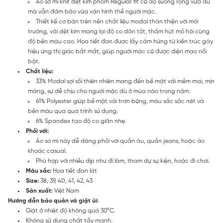
Áo sơ mi knit dệt kim phom Regular fit có độ suông rộng vừa đủ
mà vẫn đảm bảo vừa vặn hình thể người mặc.
Thiết kế cơ bản trên nền chất liệu modal thân thiện với môi
trường, vải dệt kim mang lại độ co dãn tốt, thấm hút mồ hôi cùng
độ bền màu cao. Họa tiết đan được lấy cảm hứng từ kiến trúc gây
hiệu ứng thị giác bắt mắt, giúp người mặc có được diện mạo nổi
bật.
Chất liệu:
33% Modal sợi sồi thiên nhiên mang đến bề mặt vải mềm mại, mịn
màng, sự dễ chịu cho người mặc dù ở mùa nào trong năm.
61% Polyester giúp bề mặt vải trơn bóng, màu sắc sắc nét và
bền màu qua quá trình sử dụng.
6% Spandex tạo độ co giãn nhẹ.
Phối với:
Áo sơ mi này dễ dàng phối với quần âu, quần jeans, hoặc áo
khoác casual.
Phù hợp với nhiều dịp như đi làm, tham dự sự kiện, hoặc đi chơi.
Màu sắc:
Họa tiết đan lát
Size:
38, 39, 40, 41, 42, 43
Sản xuất:
Việt Nam
Hướng dẫn bảo quản và giặt ủi:
Giặt ở nhiệt độ không quá 30°C.
Không sử dụng chất tẩy mạnh.