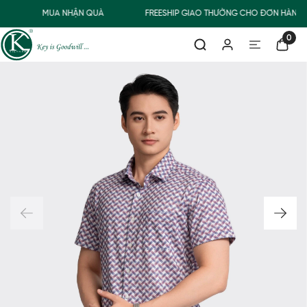
MUA NHẬN QUÀ
FREESHIP GIAO THƯỜNG CHO ĐƠN HÀNG 
0