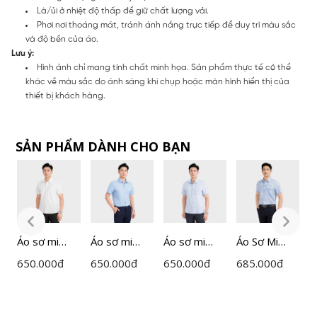
Là/ủi ở nhiệt độ thấp để giữ chất lượng vải.
Phơi nơi thoáng mát, tránh ánh nắng trực tiếp để duy trì màu sắc
và độ bền của áo.
Lưu ý:
Hình ảnh chỉ mang tính chất minh họa. Sản phẩm thực tế có thể
khác về màu sắc do ánh sáng khi chụp hoặc màn hình hiển thị của
thiết bị khách hàng.
SẢN PHẨM DÀNH CHO BẠN
Áo sơ mi
Áo sơ mi
Áo sơ mi
Áo Sơ Mi
Á
ngắn tay
ngắn tay
ngắn tay
Nam Kẻ
n
650.000
đ
650.000
đ
650.000
đ
685.000
đ
6
nam
nam
nam
Insidemen
n
Insidemen
Insidemen
Insidemen
Perfect Fit
I
dáng
dáng
dáng
ISS063FAH0
d