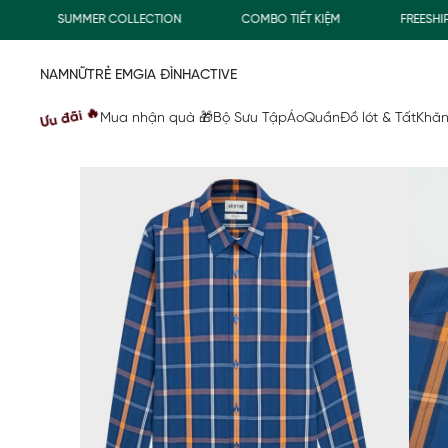
SUMMER COLLECTION
COMBO TIẾT KIỆM
FREESHIP GI
NAM
NỮ
TRẺ EM
GIA ĐÌNH
ACTIVE
Ưu đãi 🔥
Mua nhận quà 🎁
Bộ Sưu Tập
Áo
Quần
Đồ lót & Tất
Khăn