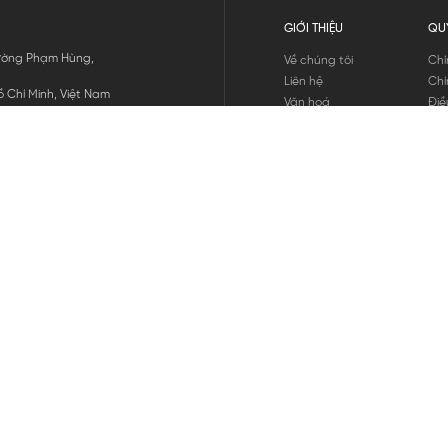
GIỚI THIỆU
QU
 Đường Phạm Hùng,
Về chúng tôi
Chí
Liên hệ
Chí
 Chí Minh, Việt Nam
Văn hoá
Điề
Tuyển dụng
Chí
Tin tức
Thô
Hư
Chí
THANH TOÁN
chúng tôi
GỬI
1800.646.898
HOTLINE: