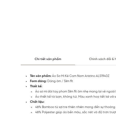
Chi tiết sản phẩm
Chính sách đổi & 
Tên sản phẩm:
Áo Sơ Mi Kẻ Cam Nam Aristino ALS1940Z
Form dáng:
Dáng ôm / Slim fit
Thiết kế:
Áo sơ mi dài tay phom Slim fit ôm nhẹ mang lại vẻ ngoài 
Áo thiết kế tà lượn, không túi. Màu xanh hoạ tiết kẻ v
Chất liệu:
48% Bamboo từ sợi tre thiên nhiên mang đến sự thoáng 
48% Polyester giúp áo bền màu, sắc nét và độ trơn trư