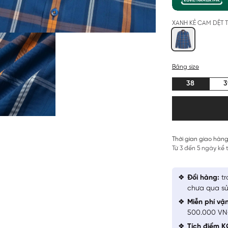
XANH KẺ CAM DỆT
Bảng size
38
3
Thời gian giao hàng
Từ 3 đến 5 ngày kể
Đổi hàng:
tr
chưa qua sử
Miễn phí vậ
500.000 V
Tích điểm K