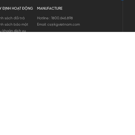
Y ĐỊNH HOẠT ĐỘNG
MANUFACTURE
nh sách đổi trả
Hotline : 1800.646.898
nh sách bảo mật
Email: cs@kgvietnam.com
u khoản dịch vụ
nh sách bảo hành
ng tin hàng hóa
ớng dẫn mua hàng
nh sách vận chuyển