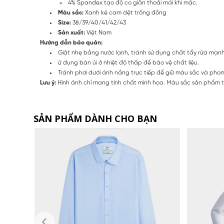
4% Spandex tạo độ co giãn thoải mái khi mặc.
Màu sắc:
Xanh kẻ cam dệt trống đồng
Size:
38/39/40/41/42/43
Sản xuất:
Việt Nam
Hướng dẫn bảo quản:
Giặt nhẹ bằng nước lạnh, tránh sử dụng chất tẩy rửa mạn
ử dụng bàn ủi ở nhiệt độ thấp để bảo vệ chất liệu.
Tránh phơi dưới ánh nắng trực tiếp để giữ màu sắc và pho
Lưu ý:
Hình ảnh chỉ mang tính chất minh họa. Màu sắc sản phẩm th
SẢN PHẨM DÀNH CHO BẠN