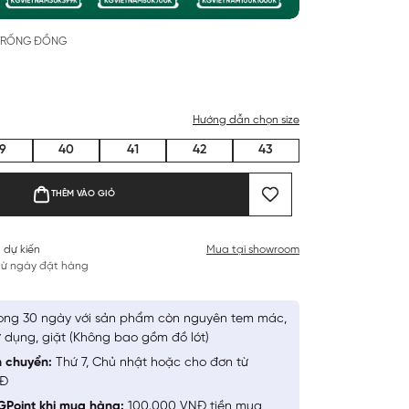
 TRỐNG ĐỒNG
Hướng dẫn chọn size
9
40
41
42
43
THÊM VÀO GIỎ
 dự kiến
Mua tại showroom
 từ ngày đặt hàng
ong 30 ngày với sản phẩm còn nguyên tem mác,
 dụng, giặt (Không bao gồm đồ lót)
n chuyển:
Thứ 7, Chủ nhật hoặc cho đơn từ
NĐ
GPoint khi mua hàng:
100.000 VNĐ tiền mua