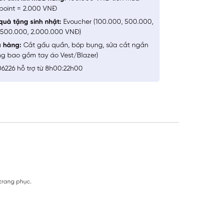
point = 2.000 VNĐ
quà tặng sinh nhật:
Evoucher (100.000, 500.000,
1.500.000, 2.000.000 VNĐ)
a hàng:
Cắt gấu quần, bóp bụng, sửa cắt ngắn
ng bao gồm tay áo Vest/Blazer)
6226 hỗ trợ từ 8h00:22h00
 trang phục.