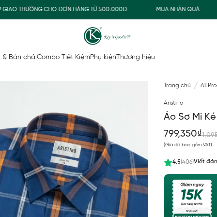
AO THƯỜNG CHO ĐƠN HÀNG TỪ 500.000Đ
MUA NHẬN QUÀ
 & Bàn chải
Combo Tiết Kiệm
Phụ kiện
Thương hiệu
Trang chủ
All Pr
Aristino
Áo Sơ Mi K
799,350₫
1,09
(Giá đã bao gồm VAT)
Viết đán
4.5
(406)