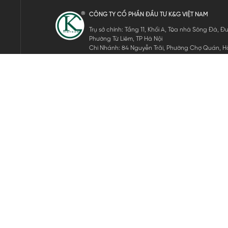
CÔNG TY CỔ PHẦN ĐẦU TƯ K&G VIỆT NAM
Trụ sở chính: Tầng 11, Khối A, Tòa nhà Sông Đà,
Phường Từ Liêm, TP Hà Nội
Chi Nhánh: 84 Nguyễn Trãi, Phường Chợ Quán, Hồ
Mã số thuế: 0105911105
ĐĂNG KÝ NHẬN TIN ĐIỆN TỬ
Hãy nhập email của bạn để nhận những tin tức mới nhất của 
THEO DÕI CHÚNG TÔI