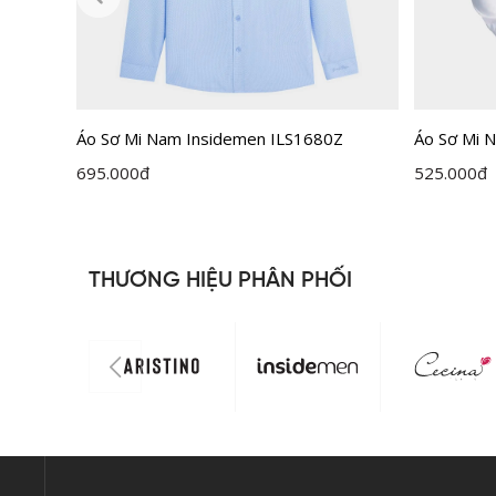
Áo Sơ Mi Nam Insidemen ILS1680Z
Áo Sơ Mi N
ILS158F0
695.000
đ
525.000
đ
THƯƠNG HIỆU PHÂN PHỐI