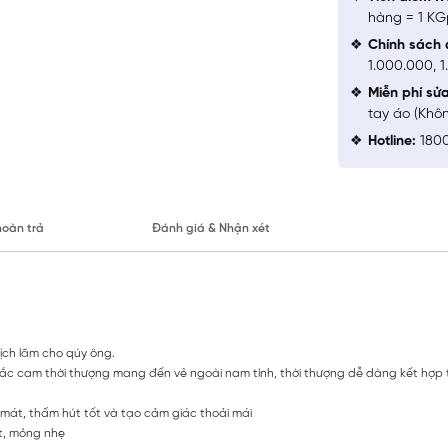
hàng = 1 KG
Chính sách 
1.000.000, 
Miễn phí sử
tay áo (Khô
Hotline:
1800
hoàn trả
Đánh giá & Nhận xét
lịch lãm cho qúy ông.
ới sắc cam thời thượng mang đến vẻ ngoài nam tính, thời thượng dễ dàng kết hợp
mát, thấm hút tốt và tạo cảm giác thoải mái
ợt, mỏng nhẹ