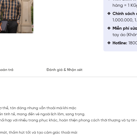
hàng = 1 KG
Chính sách 
1.000.000, 
Miễn phí sử
tay áo (Khô
Hotline:
1800
hoàn trả
Đánh giá & Nhận xét
cơ thể, tôn dáng nhưng vẫn thoải mái khi mặc
n tinh tế, mang đến vẻ ngoài lịch lãm, sang trọng.
ối hợp với nhiều trang phục khác, hoàn thiện phong cách thời thượng và tự tin
mát, thấm hút tốt và tạo cảm giác thoải mái