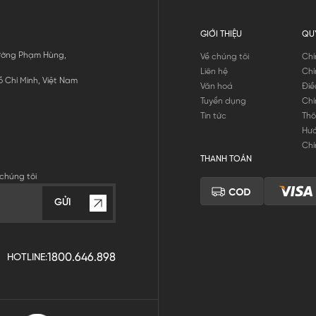
GIỚI THIỆU
QU
 Đường Phạm Hùng,
Về chúng tôi
Chí
Liên hệ
Chí
 Chí Minh, Việt Nam
Văn hoá
Điề
Tuyển dụng
Chí
Tin tức
Thô
Hư
Chí
THANH TOÁN
chúng tôi
GỬI
1800.646.898
HOTLINE: