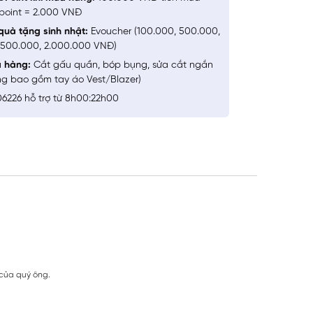
point = 2.000 VNĐ
quà tặng sinh nhật:
Evoucher (100.000, 500.000,
1.500.000, 2.000.000 VNĐ)
a hàng:
Cắt gấu quần, bóp bụng, sửa cắt ngắn
ng bao gồm tay áo Vest/Blazer)
6226 hỗ trợ từ 8h00:22h00
 của quý ông.