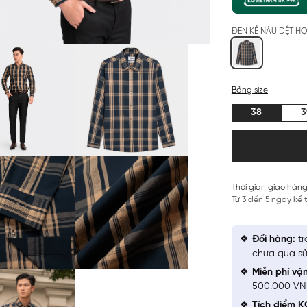
ĐEN KẺ NÂU DỆT HỌ
Bảng size
38
3
Thời gian giao hàng
Từ 3 đến 5 ngày kể
Đổi hàng:
tr
chưa qua sử
Miễn phí vậ
500.000 V
Tích điểm K