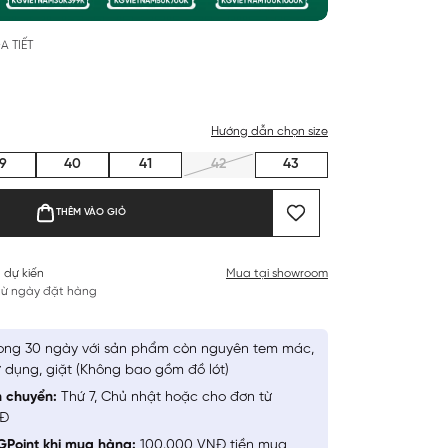
A TIẾT
Hướng dẫn chọn size
9
40
41
42
43
THÊM VÀO GIỎ
 dự kiến
Mua tại showroom
 từ ngày đặt hàng
ong 30 ngày với sản phẩm còn nguyên tem mác,
 dụng, giặt (Không bao gồm đồ lót)
n chuyển:
Thứ 7, Chủ nhật hoặc cho đơn từ
NĐ
GPoint khi mua hàng:
100.000 VNĐ tiền mua