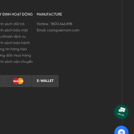
Y ĐỊNH HOẠT ĐỘNG
MANUFACTURE
nh sách đổi trả
Hotline : 1800.646.898
nh sách bảo mật
Email: cs@kgvietnam.com
u khoản dịch vụ
nh sách bảo hành
ng tin hàng hóa
ớng dẫn mua hàng
nh sách vận chuyển