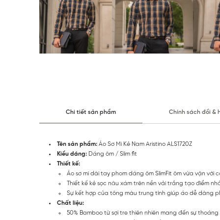
Chi tiết sản phẩm
Chính sách đổi & 
Tên sản phẩm:
Áo Sơ Mi Kẻ Nam Aristino ALS1720Z
Kiểu dáng:
Dáng ôm / Slim fit
Thiết kế:
Áo sơ mi dài tay phom dáng ôm SlimFit ôm vừa vặn với 
Thiết kế kẻ sọc nâu xám trên nền vải trắng tạo điểm nhấ
Sự kết hợp của tông màu trung tính giúp áo dễ dàng ph
Chất liệu:
50% Bamboo từ sợi tre thiên nhiên mang đến sự thoáng 