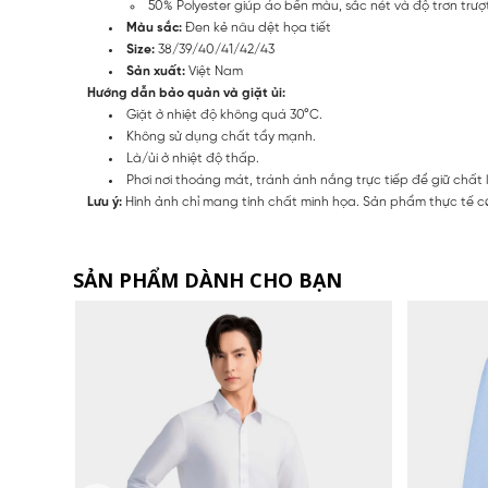
50% Polyester giúp áo bền màu, sắc nét và độ trơn trượ
Màu sắc:
Đen kẻ nâu dệt họa tiết
Size:
38/39/40/41/42/43
Sản xuất:
Việt Nam
Hướng dẫn bảo quản và giặt ủi:
Giặt ở nhiệt độ không quá 30°C.
Không sử dụng chất tẩy mạnh.
Là/ủi ở nhiệt độ thấp.
Phơi nơi thoáng mát, tránh ánh nắng trực tiếp để giữ chất 
Lưu ý:
Hình ảnh chỉ mang tính chất minh họa. Sản phẩm thực tế có
SẢN PHẨM DÀNH CHO BẠN