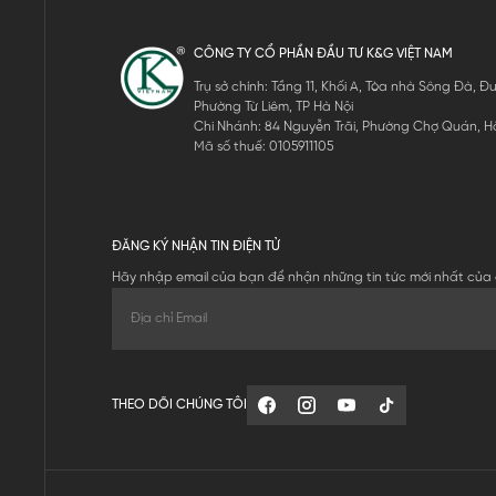
CÔNG TY CỔ PHẦN ĐẦU TƯ K&G VIỆT NAM
Trụ sở chính: Tầng 11, Khối A, Tòa nhà Sông Đà,
Phường Từ Liêm, TP Hà Nội
Chi Nhánh: 84 Nguyễn Trãi, Phường Chợ Quán, Hồ
Mã số thuế: 0105911105
ĐĂNG KÝ NHẬN TIN ĐIỆN TỬ
Hãy nhập email của bạn để nhận những tin tức mới nhất của 
THEO DÕI CHÚNG TÔI