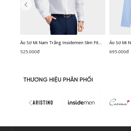
Áo Sơ Mi Nam Trắng Insidemen Slim Fit
Áo Sơ Mi 
ILS158F0H0
525.000
đ
695.000
đ
THƯƠNG HIỆU PHÂN PHỐI