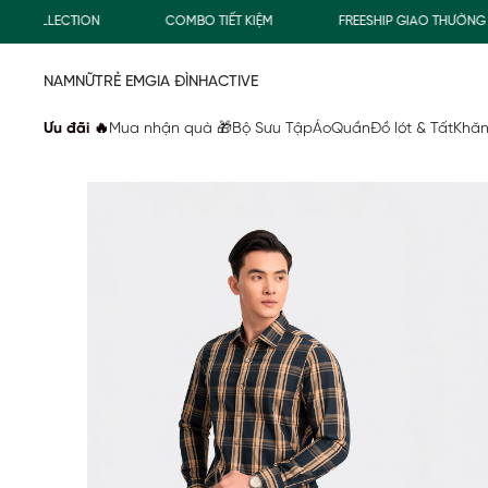
FREESHIP GIAO THƯỜNG CHO ĐƠN HÀNG TỪ 500.000Đ
MU
NAM
NỮ
TRẺ EM
GIA ĐÌNH
ACTIVE
Ưu đãi 🔥
Mua nhận quà 🎁
Bộ Sưu Tập
Áo
Quần
Đồ lót & Tất
Khăn