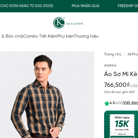
A NHẬN QUÀ
FREESHIP GIAO THƯỜNG CHO ĐƠN HÀNG TỪ 500.000Đ
 & Bàn chải
Combo Tiết Kiệm
Phụ kiện
Thương hiệu
Trang chủ
All Pr
Aristino
Áo Sơ Mi Kẻ
766,500₫
1,0
(Giá đã bao gồm VAT)
Viết đán
4.5
(406)