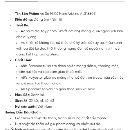
Tên Sản Phẩm:
Áo Sơ Mi Kẻ Nam Aristino ALS1880Z
Kiểu dáng:
Dáng ôm / Slim fit
Thiết Kế:
Áo sơ mi dài tay phom Slim fit ôm nhẹ mang lại vẻ ngoài lịch lãm
cho qúy ông.
Áo thiết kế không túi, có thêu chữ ký trên cổ tay áo. Màu xanh
với họa tiết kẻ dọc thời thượng mang đến vẻ ngoài nam tính, dễ
dàng kết hợp trang phục.
Chất Liệu:
48% Bamboo từ sợi tre thiên nhiên mang đến sự thoáng mát,
thấm hút tốt và tạo cảm giác thoải mái.
48% Polyester giúp áo mỏng nhẹ, có độ trơn trượt, màu sắc nét
và giữ màu tốt theo thời gian.
4% Spandex tạo độ co giãn thoải mái khi mặc.
Màu Sắc:
Xanh kẻ
Size:
38, 39, 40, 41, 42, 43
Nơi sản xuất:
Việt Nam
Hướng Dẫn Bảo Quản:
Giặt máy ở nhiệt độ thấp, tránh sử dụng chất tẩy mạnh.
Ủi ở nhiệt độ thấp để giữ phom dáng và chất liệu áo.
Lưu Ý:
Hình ảnh minh họa, sản phẩm thực tế có thể khác về màu sắc do