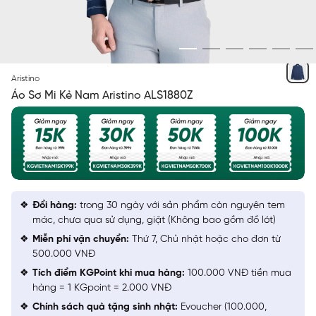
XANH KẺ
Aristino
Áo Sơ Mi Kẻ Nam Aristino ALS1880Z
Đổi hàng:
trong 30 ngày với sản phẩm còn nguyên tem
mác, chưa qua sử dụng, giặt (Không bao gồm đồ lót)
Miễn phí vận chuyển:
Thứ 7, Chủ nhật hoặc cho đơn từ
500.000 VNĐ
Tích điểm KGPoint khi mua hàng:
100.000 VNĐ tiền mua
hàng = 1 KGpoint = 2.000 VNĐ
Chính sách quà tặng sinh nhật:
Evoucher (100.000,