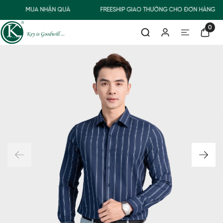
MUA NHẬN QUÀ
FREESHIP GIAO THƯỜNG CHO ĐƠN HÀNG TỪ
0