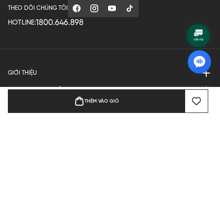
THEO DÕI CHÚNG TÔI
1800.646.898
HOTLINE:
GIỚI THIỆU
QUY ĐỊNH HOẠT ĐỘNG
THÊM VÀO GIỎ
MANUFACTURE
THANH TOÁN
Bản quyền © 2024 KGVIETNAM