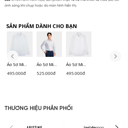
ánh sáng khi chụp hoặc do màn hình hiển thị.
SẢN PHẨM DÀNH CHO BẠN
Áo Sơ Mi
Áo Sơ Mi
Áo Sơ Mi
Á
Nam
Nam Trắng
Nam
495.000
đ
525.000
đ
495.000
đ
4
Lamode
Insidemen
Lamode Slim
L
Regular Fit
Slim Fit
Fit
R
LLS0020Z
ILS158F0H0
LLS0010Z
L
THƯƠNG HIỆU PHÂN PHỐI