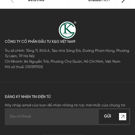
CÔNG TY CỔ PHẦN ĐẦU TƯ K&G VIỆT NAM
Trụ sở chính: Tầng 11, Khối A, Tòa nhà Sông Đà, Đường Phạm Hùng, Phường
Từ Liêm, TP Hà Nội
Chi Nhánh: 84 Nguyễn Trãi, Phường Chợ Quán, Hồ Chí Minh, Việt Nam
Mã số thuế: 0105911105
ĐĂNG KÝ NHẬN TIN ĐIỆN TỬ
Hãy nhập email của bạn để nhận những tin tức mới nhất của chúng tôi
GỬI