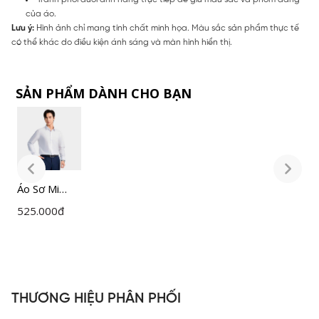
của áo.
Lưu ý:
Hình ảnh chỉ mang tính chất minh họa. Màu sắc sản phẩm thực tế
có thể khác do điều kiện ánh sáng và màn hình hiển thị.
SẢN PHẨM DÀNH CHO BẠN
Áo Sơ Mi
Á
Nam Trắng
N
525.000
đ
5
Insidemen
I
Slim Fit
S
ILS158F0H0
I
THƯƠNG HIỆU PHÂN PHỐI