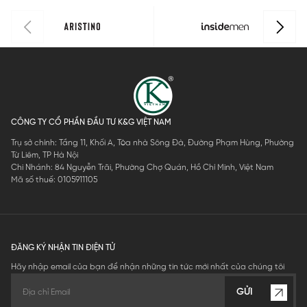
CÔNG TY CỔ PHẦN ĐẦU TƯ K&G VIỆT NAM
Trụ sở chính: Tầng 11, Khối A, Tòa nhà Sông Đà, Đường Phạm Hùng, Phường
Từ Liêm, TP Hà Nội
Chi Nhánh: 84 Nguyễn Trãi, Phường Chợ Quán, Hồ Chí Minh, Việt Nam
Mã số thuế: 0105911105
ĐĂNG KÝ NHẬN TIN ĐIỆN TỬ
Hãy nhập email của bạn để nhận những tin tức mới nhất của chúng tôi
GỬI