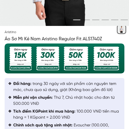
TRẮNG IN KẺ NÂU, XÁM
Aristino
Áo Sơ Mi Kẻ Nam Aristino Regular Fit ALS1740Z
Đổi hàng:
trong 30 ngày với sản phẩm còn nguyên tem
mác, chưa qua sử dụng, giặt (Không bao gồm đồ lót)
Miễn phí vận chuyển:
Thứ 7, Chủ nhật hoặc cho đơn từ
500.000 VNĐ
Tích điểm KGPoint khi mua hàng:
100.000 VNĐ tiền mua
hàng = 1 KGpoint = 2.000 VNĐ
Chính sách quà tặng sinh nhật:
Evoucher (100.000,