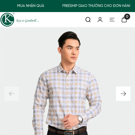
MUA NHẬN QUÀ
FREESHIP GIAO THƯỜNG CHO ĐƠN HÀNG T
0