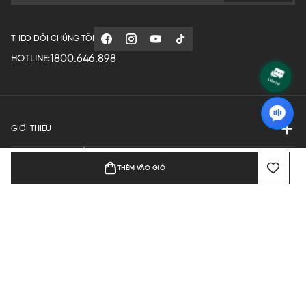
THEO DÕI CHÚNG TÔI
1800.646.898
HOTLINE:
GIỚI THIỆU
QUY ĐỊNH HOẠT ĐỘNG
THÊM VÀO GIỎ
MANUFACTURE
THANH TOÁN