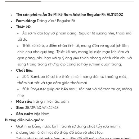
Tên sản phẩm: Áo Sơ Mi Kẻ Nam Aristino Regular Fit ALS1740Z
Form dáng:
Dáng vừa/ Regular Fit
Thiết kế:
Áo sơ mi dài tay với phom dáng Regular fit suông nhẹ, thoải mái
tối đa.
Thiết kế kẻ tạo điểm nhấn tinh tế, mang đến vẻ ngoài lịch lãm,
chỉn chu cho quý ông. Thiết kế này mang lại diện mạo lịch lãm và
gọn gàng, phù hợp với quý ông yêu thích phong cách chỉn chu và
sang trọng trong những dịp công sở hay sự kiện quan trọng.
Chất liệu:
50% Bamboo từ sợi tre thiên nhiên mang đến sự thoáng mát,
thấm hút tốt và tạo cảm giác thoải mái
50% Polyester giúp áo bền màu, sắc nét và độ trơn trượt, mỏng
nhẹ
Màu sắc:
Trắng in kẻ nâu, xám
Size:
38/39/40/41/42/43
Sản xuất:
Việt Nam
Hướng dẫn bảo quản:
Giặt nhẹ bằng nước lạnh, tránh sử dụng chất tẩy rửa mạnh.
ử dụng bàn ủi ở nhiệt độ thấp để bảo vệ chất liệu.
Tránh phơi dưới ánh nắng trực tiếp để giữ màu sắc và phom dáng