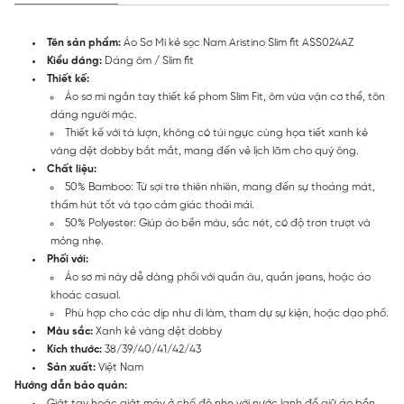
Tên sản phẩm:
Áo Sơ Mi kẻ sọc Nam Aristino Slim fit ASS024AZ
Kiểu dáng:
Dáng ôm / Slim fit
Thiết kế:
Áo sơ mi ngắn tay thiết kế phom Slim Fit, ôm vừa vặn cơ thể, tôn
dáng người mặc.
Thiết kế với tà lượn, không có túi ngực cùng họa tiết xanh kẻ
vàng dệt dobby bắt mắt, mang đến vẻ lịch lãm cho quý ông.
Chất liệu:
50% Bamboo: Từ sợi tre thiên nhiên, mang đến sự thoáng mát,
thấm hút tốt và tạo cảm giác thoải mái.
50% Polyester: Giúp áo bền màu, sắc nét, có độ trơn trượt và
mỏng nhẹ.
Phối với:
Áo sơ mi này dễ dàng phối với quần âu, quần jeans, hoặc áo
khoác casual.
Phù hợp cho các dịp như đi làm, tham dự sự kiện, hoặc dạo phố.
Màu sắc:
Xanh kẻ vàng dệt dobby
Kích thước:
38/39/40/41/42/43
Sản xuất:
Việt Nam
Hướng dẫn bảo quản:
Giặt tay hoặc giặt máy ở chế độ nhẹ với nước lạnh để giữ áo bền