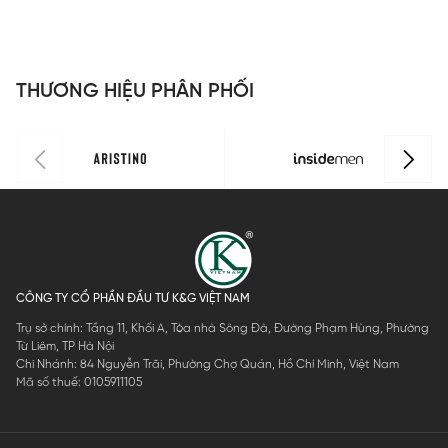
Insidemen
Insidemen
Insidemen
I
dáng
dáng
dáng
d
Perfect Fit
Perfect Fit
Perfect Fit
P
ISS301MAH
ISS302MAH
ISS303MAH
I
THƯƠNG HIỆU PHÂN PHỐI
0
0
0
0
CÔNG TY CỔ PHẦN ĐẦU TƯ K&G VIỆT NAM
Trụ sở chính: Tầng 11, Khối A, Tòa nhà Sông Đà, Đường Phạm Hùng, Phường
Từ Liêm, TP Hà Nội
Chi Nhánh: 84 Nguyễn Trãi, Phường Chợ Quán, Hồ Chí Minh, Việt Nam
Mã số thuế: 0105911105