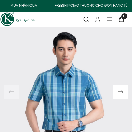
MUA NHẬN QUÀ
FREESHIP GIAO THƯỜNG CHO ĐƠN HÀNG TỪ 5
0