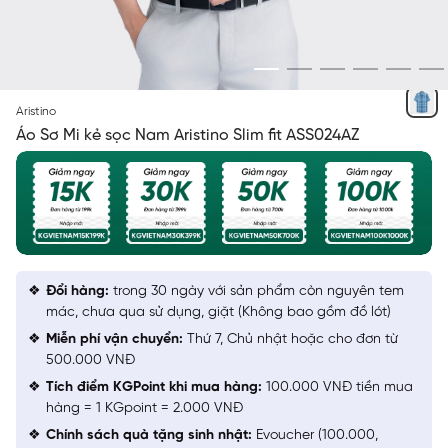
XANH
Aristino
Áo Sơ Mi kẻ sọc Nam Aristino Slim fit ASS024AZ
Đổi hàng:
trong 30 ngày với sản phẩm còn nguyên tem
mác, chưa qua sử dụng, giặt (Không bao gồm đồ lót)
Miễn phí vận chuyển:
Thứ 7, Chủ nhật hoặc cho đơn từ
500.000 VNĐ
Tích điểm KGPoint khi mua hàng:
100.000 VNĐ tiền mua
hàng = 1 KGpoint = 2.000 VNĐ
Chính sách quà tặng sinh nhật:
Evoucher (100.000,