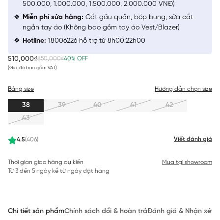
500.000, 1.000.000, 1.500.000, 2.000.000 VNĐ)
Miễn phí sửa hàng:
Cắt gấu quần, bóp bụng, sửa cắt
ngắn tay áo (Không bao gồm tay áo Vest/Blazer)
Hotline:
18006226 hỗ trợ từ 8h00:22h00
510,000₫
850,000₫
40% OFF
(Giá đã bao gồm VAT)
Bảng size
Hướng dẫn chọn size
38
39
40
41
42
43
Viết đánh giá
4.5
(406)
Thời gian giao hàng dự kiến
Mua tại showroom
Từ 3 đến 5 ngày kể từ ngày đặt hàng
Chi tiết sản phẩm
Chính sách đổi & hoàn trả
Đánh giá & Nhận xét