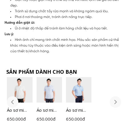
đẹp.
Tránh sử dụng chất tẩy rửa mạnh và không ngâm quá lâu.
Phơi ở nơi thoáng mát, tránh ánh nắng trực tiếp.
Hướng dẫn giặt ủi:
Ủi ở nhiệt độ thấp để tránh làm hỏng chất liệu và họa tiết.
Lưu ý:
Hình ảnh chỉ mang tính chất minh họa. Màu sắc sản phẩm có thể
khác nhau tùy thuộc vào điều kiện ánh sáng hoặc màn hình hiển thị
của thiết bị khách hàng.
SẢN PHẨM DÀNH CHO BẠN
Áo sơ mi
Áo sơ mi
Áo sơ mi
Á
ngắn tay
ngắn tay
ngắn tay
n
650.000
đ
650.000
đ
650.000
đ
6
nam
nam
nam
n