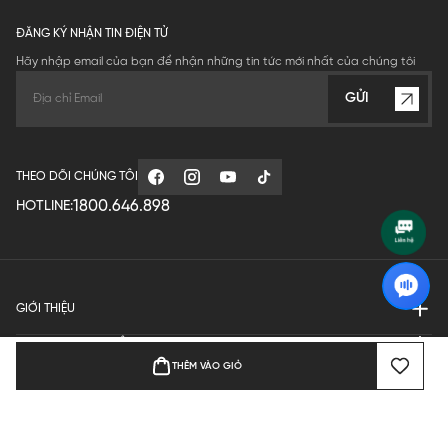
ĐĂNG KÝ NHẬN TIN ĐIỆN TỬ
Hãy nhập email của bạn để nhận những tin tức mới nhất của chúng tôi
GỬI
THEO DÕI CHÚNG TÔI
1800.646.898
HOTLINE:
GIỚI THIỆU
QUY ĐỊNH HOẠT ĐỘNG
THÊM VÀO GIỎ
MANUFACTURE
THANH TOÁN