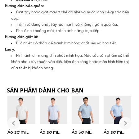
Hướng dẫn bảo quản:
Giặt tay hoặc giặt máy ở chế độ nhẹ với nước lạnh để giữ áo bền
đẹp.
Tránh sử dụng chất tẩy rửa mạnh và không ngâm quá lâu.
Phơi ở nơi thoáng mát, tránh ánh nắng trực tiếp.
Hướng dẫn giặt ủi:
Ủi ở nhiệt độ thấp để tránh làm hỏng chất liệu và họa tiết.
Lưu ý:
Hình ảnh chỉ mang tính chất minh họa. Màu sắc sản phẩm có thể
khác nhau tùy thuộc vào điều kiện ánh sáng hoặc màn hình hiển thị
của thiết bị khách hàng.
SẢN PHẨM DÀNH CHO BẠN
Áo sơ mi
Áo sơ mi
Áo Sơ Mi
Áo sơ mi
Á
ngắn tay
ngắn tay
Nam
ngắn tay
N