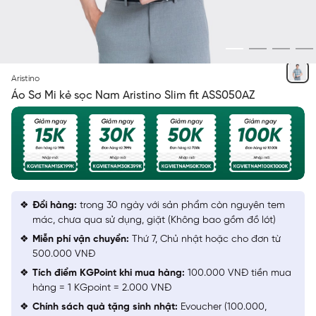
TRẮNG
Aristino
Áo Sơ Mi kẻ sọc Nam Aristino Slim fit ASS050AZ
Đổi hàng:
trong 30 ngày với sản phẩm còn nguyên tem
mác, chưa qua sử dụng, giặt (Không bao gồm đồ lót)
Miễn phí vận chuyển:
Thứ 7, Chủ nhật hoặc cho đơn từ
500.000 VNĐ
Tích điểm KGPoint khi mua hàng:
100.000 VNĐ tiền mua
hàng = 1 KGpoint = 2.000 VNĐ
Chính sách quà tặng sinh nhật:
Evoucher (100.000,