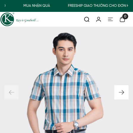
0Đ
MUA NHẬN QUÀ
FREESHIP GIAO THƯỜNG CHO ĐƠN HÀN
0