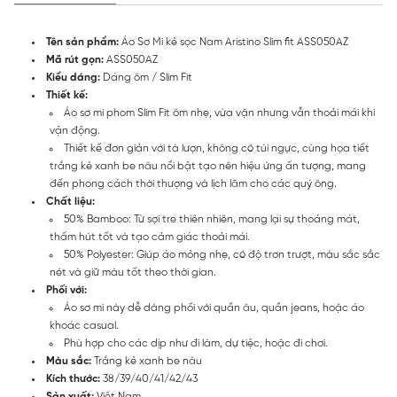
Tên sản phẩm:
Áo Sơ Mi kẻ sọc Nam Aristino Slim fit ASS050AZ
Mã rút gọn:
ASS050AZ
Kiểu dáng:
Dáng ôm / Slim Fit
Thiết kế:
Áo sơ mi phom Slim Fit ôm nhẹ, vừa vặn nhưng vẫn thoải mái khi
vận động.
Thiết kế đơn giản với tà lượn, không có túi ngực, cùng họa tiết
trắng kẻ xanh be nâu nổi bật tạo nên hiệu ứng ấn tượng, mang
đến phong cách thời thượng và lịch lãm cho các quý ông.
Chất liệu:
50% Bamboo: Từ sợi tre thiên nhiên, mang lại sự thoáng mát,
thấm hút tốt và tạo cảm giác thoải mái.
50% Polyester: Giúp áo mỏng nhẹ, có độ trơn trượt, màu sắc sắc
nét và giữ màu tốt theo thời gian.
Phối với:
Áo sơ mi này dễ dàng phối với quần âu, quần jeans, hoặc áo
khoác casual.
Phù hợp cho các dịp như đi làm, dự tiệc, hoặc đi chơi.
Màu sắc:
Trắng kẻ xanh be nâu
Kích thước:
38/39/40/41/42/43
Sản xuất:
Việt Nam