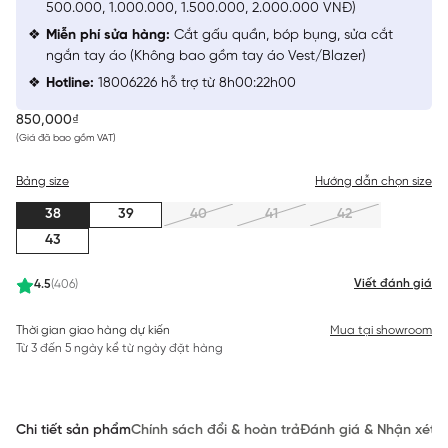
500.000, 1.000.000, 1.500.000, 2.000.000 VNĐ)
Miễn phí sửa hàng:
Cắt gấu quần, bóp bụng, sửa cắt
ngắn tay áo (Không bao gồm tay áo Vest/Blazer)
Hotline:
18006226 hỗ trợ từ 8h00:22h00
850,000₫
(Giá đã bao gồm VAT)
Bảng size
Hướng dẫn chọn size
38
39
40
41
42
43
Viết đánh giá
4.5
(406)
Thời gian giao hàng dự kiến
Mua tại showroom
Từ 3 đến 5 ngày kể từ ngày đặt hàng
Chi tiết sản phẩm
Chính sách đổi & hoàn trả
Đánh giá & Nhận xét