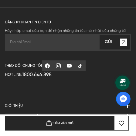
ĐĂNG KÝ NHẬN TIN ĐIỆN TỬ
Hãy nhập email của bạn để nhận những tin tức mới nhất của chúng tôi
GỬI
THEO DÕI CHÚNG TÔI
1800.646.898
HOTLINE:
GIỚI THIỆU
QUY ĐỊNH HOẠT ĐỘNG
THÊM VÀO GIỎ
MANUFACTURE