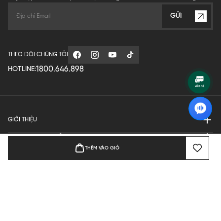
GỬI
THEO DÕI CHÚNG TÔI
1800.646.898
HOTLINE:
GIỚI THIỆU
QUY ĐỊNH HOẠT ĐỘNG
THÊM VÀO GIỎ
MANUFACTURE
THANH TOÁN