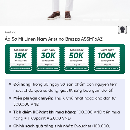
ĐEN IN HỌA TIẾT
Aristino
Áo Sơ Mi Linen Nam Aristino Brezza ASSM16AZ
Đổi hàng:
trong 30 ngày với sản phẩm còn nguyên tem
mác, chưa qua sử dụng, giặt (Không bao gồm đồ lót)
Miễn phí vận chuyển:
Thứ 7, Chủ nhật hoặc cho đơn từ
500.000 VNĐ
Tích điểm KGPoint khi mua hàng:
100.000 VNĐ tiền mua
hàng = 1 KGpoint = 2.000 VNĐ
Chính sách quà tặng sinh nhật:
Evoucher (100.000,