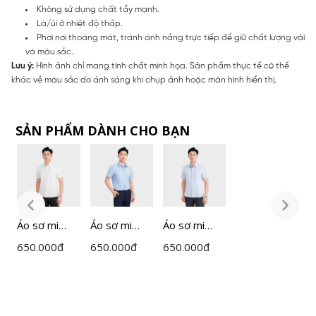
Không sử dụng chất tẩy mạnh.
Là/ủi ở nhiệt độ thấp.
Phơi nơi thoáng mát, tránh ánh nắng trực tiếp để giữ chất lượng vải
và màu sắc.
Lưu ý:
Hình ảnh chỉ mang tính chất minh họa. Sản phẩm thực tế có thể
khác về màu sắc do ánh sáng khi chụp ảnh hoặc màn hình hiển thị.
SẢN PHẨM DÀNH CHO BẠN
Áo sơ mi
Áo sơ mi
Áo sơ mi
Á
ngắn tay
ngắn tay
ngắn tay
n
650.000
đ
650.000
đ
650.000
đ
6
nam
nam
nam
n
Insidemen
Insidemen
Insidemen
I
dáng
dáng
dáng
d
Perfect Fit
Perfect Fit
Perfect Fit
P