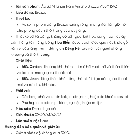
Tên sản phẩm:
Áo Sơ Mi Linen Nam Aristino Brezza ASSM16AZ
Kiểu dáng:
Brezza
Thiết kế:
Áo sơ mi phom dáng Brezza suông rộng, mang đến làn gió mới
cho phong cách thời trang của quý ông.
Thiết kế với tà bằng, không có túi ngực, kết hợp cùng họa tiết lấy
cảm hứng từ những bông
Hoa Biển
, được cách điệu qua nét khắc gỗ
rắn rỏi của làng tranh dân gian
Đông Hồ
, tạo nên vẻ ngoài phóng
khoáng và thời thượng.
Chất liệu:
45% Cotton
: Thoáng khí, thấm hút mồ hôi vượt trội và thân thiện
với làn da, mang lại sự thoải mái.
55% Linen
: Tăng thêm khả năng thấm hút, tạo cảm giác thoải
mái và dễ chịu khi mặc.
Phối với:
Dễ dàng phối với quần kaki, quần jeans, hoặc áo khoác casual.
Phù hợp cho các dịp đi làm, sự kiện, hoặc du lịch.
Màu sắc:
Đen in họa tiết
Kích thước:
39/40/41/42/43
Sản xuất:
Việt Nam
Hướng dẫn bảo quản và giặt ủi:
Giặt ở nhiệt độ không quá 30°C.