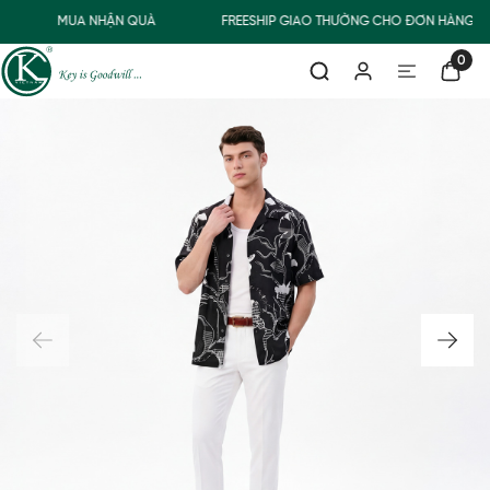
MUA NHẬN QUÀ
FREESHIP GIAO THƯỜNG CHO ĐƠN HÀNG TỪ
0