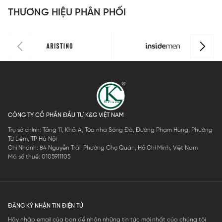
ISS301MAH
ISS303MAH
ISS302MAH
I
THƯƠNG HIỆU PHÂN PHỐI
0
0
0
0
CÔNG TY CỔ PHẦN ĐẦU TƯ K&G VIỆT NAM
Trụ sở chính: Tầng 11, Khối A, Tòa nhà Sông Đà, Đường Phạm Hùng, Phường
Từ Liêm, TP Hà Nội
Chi Nhánh: 84 Nguyễn Trãi, Phường Chợ Quán, Hồ Chí Minh, Việt Nam
Mã số thuế: 0105911105
ĐĂNG KÝ NHẬN TIN ĐIỆN TỬ
Hãy nhập email của bạn để nhận những tin tức mới nhất của chúng tôi