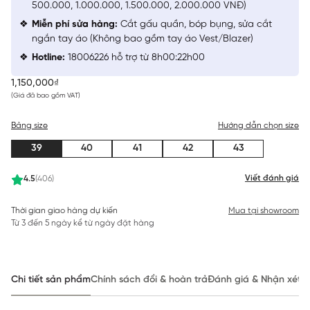
500.000, 1.000.000, 1.500.000, 2.000.000 VNĐ)
Miễn phí sửa hàng:
Cắt gấu quần, bóp bụng, sửa cắt
ngắn tay áo (Không bao gồm tay áo Vest/Blazer)
Hotline:
18006226 hỗ trợ từ 8h00:22h00
1,150,000₫
(Giá đã bao gồm VAT)
Bảng size
Hướng dẫn chọn size
39
40
41
42
43
Viết đánh giá
4.5
(406)
Thời gian giao hàng dự kiến
Mua tại showroom
Từ 3 đến 5 ngày kể từ ngày đặt hàng
Chi tiết sản phẩm
Chính sách đổi & hoàn trả
Đánh giá & Nhận xét