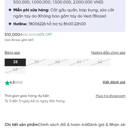
500.000, 1.000.000, 1.500.000, 2.000.000 VNĐ)
Miễn phí sửa hàng:
Cắt gấu quần, bóp bụng, sửa cắt
ngắn tay áo (Không bao gồm tay áo Vest/Blazer)
Hotline:
18006226 hỗ trợ từ 8h00:22h00
510,000₫
850,000₫
40% OFF
(Giá đã bao gồm VAT)
Bảng size
Hướng dẫn chọn size
38
39
40
41
42
43
Viết đánh giá
4.5
(406)
Thời gian giao hàng dự kiến
Mua tại showroom
Từ 3 đến 5 ngày kể từ ngày đặt hàng
Chi tiết sản phẩm
Chính sách đổi & hoàn trả
Đánh giá & Nhận xét