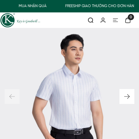
MUA NHẬN QUÀ
FREESHIP GIAO THƯỜNG CHO ĐƠN HÀNG T
0