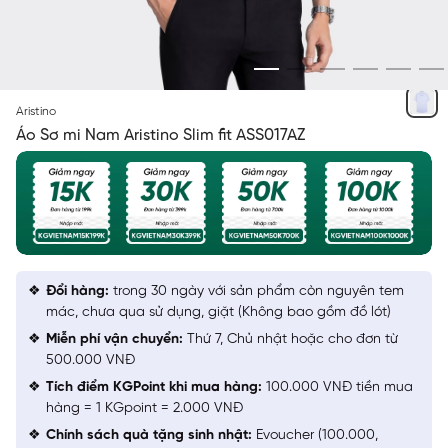
TRẮNG KẺ
Aristino
Áo Sơ mi Nam Aristino Slim fit ASS017AZ
Đổi hàng:
trong 30 ngày với sản phẩm còn nguyên tem
mác, chưa qua sử dụng, giặt (Không bao gồm đồ lót)
Miễn phí vận chuyển:
Thứ 7, Chủ nhật hoặc cho đơn từ
500.000 VNĐ
Tích điểm KGPoint khi mua hàng:
100.000 VNĐ tiền mua
hàng = 1 KGpoint = 2.000 VNĐ
Chính sách quà tặng sinh nhật:
Evoucher (100.000,