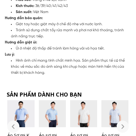
Kích thước:
38/39/40/41/42/43
Sản xuất:
Việt Nam
Hướng dẫn bảo quản:
Giặt tay hoặc giặt máy ở chế độ nhẹ với nước lạnh.
Tránh sử dụng chất tẩy rửa mạnh và phơi nơi khô thoáng, tránh
ánh nắng trực tiếp.
Hướng dẫn giặt ủi:
Ủi ở nhiệt độ thấp để tránh làm hỏng vải và họa tiết.
Lưu ý:
Hình ảnh chỉ mang tính chất minh họa. Sản phẩm thực tế có thể
khác về màu sắc do ánh sáng khi chụp hoặc màn hình hiển thị của
thiết bị khách hàng.
SẢN PHẨM DÀNH CHO BẠN
Áo Sơ mi Kẻ
Áo sơ mi
Áo sơ mi
Áo sơ mi
Á