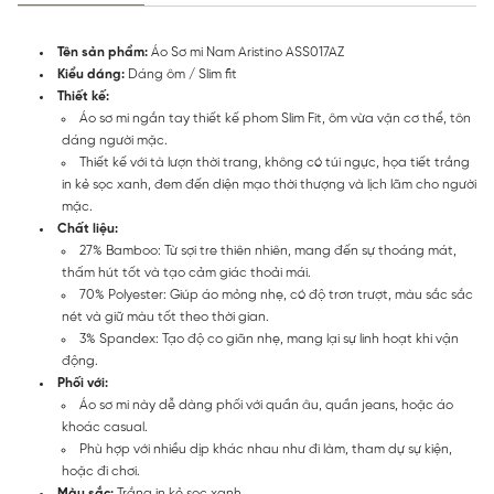
Tên sản phẩm:
Áo Sơ mi Nam Aristino ASS017AZ
Kiểu dáng:
Dáng ôm / Slim fit
Thiết kế:
Áo sơ mi ngắn tay thiết kế phom Slim Fit, ôm vừa vặn cơ thể, tôn
dáng người mặc.
Thiết kế với tà lượn thời trang, không có túi ngực, họa tiết trắng
in kẻ sọc xanh, đem đến diện mạo thời thượng và lịch lãm cho người
mặc.
Chất liệu:
27% Bamboo: Từ sợi tre thiên nhiên, mang đến sự thoáng mát,
thấm hút tốt và tạo cảm giác thoải mái.
70% Polyester: Giúp áo mỏng nhẹ, có độ trơn trượt, màu sắc sắc
nét và giữ màu tốt theo thời gian.
3% Spandex: Tạo độ co giãn nhẹ, mang lại sự linh hoạt khi vận
động.
Phối với:
Áo sơ mi này dễ dàng phối với quần âu, quần jeans, hoặc áo
khoác casual.
Phù hợp với nhiều dịp khác nhau như đi làm, tham dự sự kiện,
hoặc đi chơi.
Màu sắc:
Trắng in kẻ sọc xanh