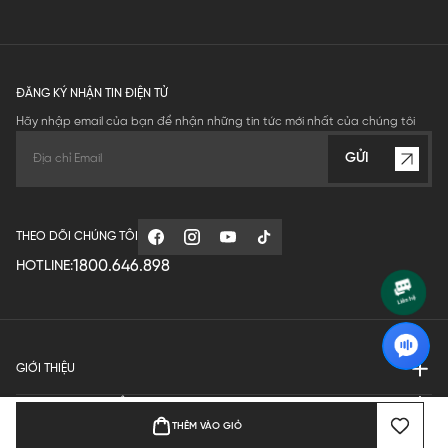
ĐĂNG KÝ NHẬN TIN ĐIỆN TỬ
Hãy nhập email của bạn để nhận những tin tức mới nhất của chúng tôi
GỬI
THEO DÕI CHÚNG TÔI
1800.646.898
HOTLINE:
GIỚI THIỆU
QUY ĐỊNH HOẠT ĐỘNG
THÊM VÀO GIỎ
MANUFACTURE