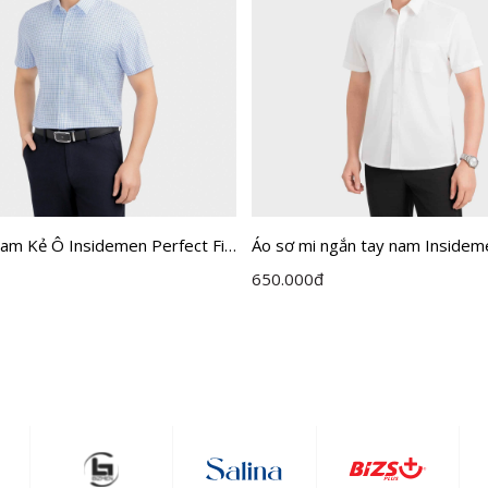
am Kẻ Ô Insidemen Perfect Fit
Áo sơ mi ngắn tay nam Insidem
H0
Perfect Fit ISS301MAH0
650.000
đ