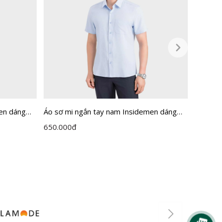
en dáng
Áo sơ mi ngắn tay nam Insidemen dáng
Áo sơ m
Perfect Fit ISS302MAH0
Perfect
650.000
đ
650.00