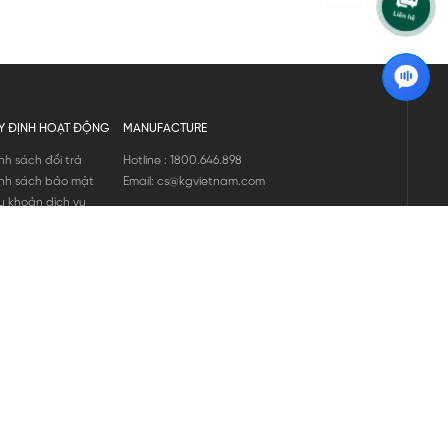
Y ĐỊNH HOẠT ĐỘNG
MANUFACTURE
nh sách đổi trả
Hotline : 1800.646.898
nh sách bảo mật
Email: cs@kgvietnam.com
u khoản dịch vụ
nh sách bảo hành
ng tin hàng hóa
ớng dẫn mua hàng
nh sách vận chuyển