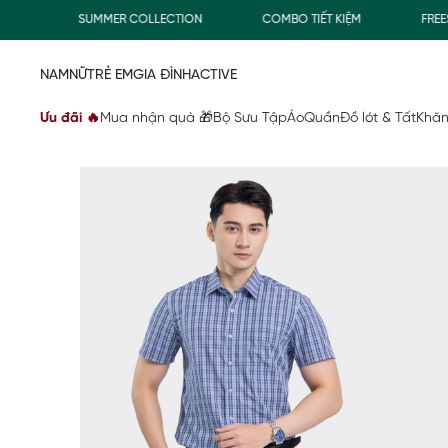
SUMMER COLLECTION
COMBO TIẾT KIỆM
FREESHI
NAM
NỮ
TRẺ EM
GIA ĐÌNH
ACTIVE
Ưu đãi 🔥
Mua nhận quà 🎁
Bộ Sưu Tập
Áo
Quần
Đồ lót & Tất
Khăn