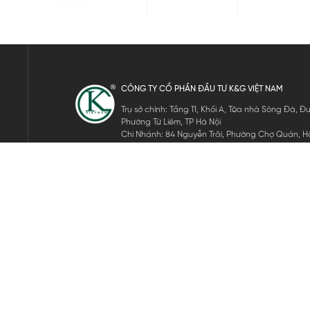
CÔNG TY CỔ PHẦN ĐẦU TƯ K&G VIỆT NAM
Trụ sở chính: Tầng 11, Khối A, Tòa nhà Sông Đà,
Phường Từ Liêm, TP Hà Nội
Chi Nhánh: 84 Nguyễn Trãi, Phường Chợ Quán, Hồ
Mã số thuế: 0105911105
ĐĂNG KÝ NHẬN TIN ĐIỆN TỬ
Hãy nhập email của bạn để nhận những tin tức mới nhất của 
THEO DÕI CHÚNG TÔI