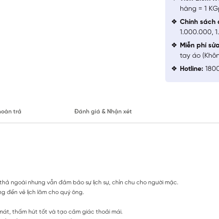
hàng = 1 KG
Chính sách 
1.000.000, 
Miễn phí sử
tay áo (Khô
Hotline:
1800
hoàn trả
Đánh giá & Nhận xét
 thả ngoài nhưng vẫn đảm bảo sự lịch sự, chỉn chu cho người mặc.
g đến vẻ lịch lãm cho quý ông.
 mát, thấm hút tốt và tạo cảm giác thoải mái.