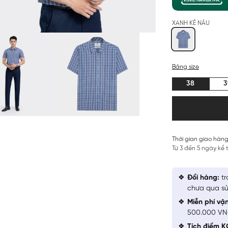
XANH KẺ NÂU
Bảng size
38
3
Thời gian giao hàng
Từ 3 đến 5 ngày kể
Đổi hàng:
tr
chưa qua sử
Miễn phí vậ
500.000 V
Tích điểm K