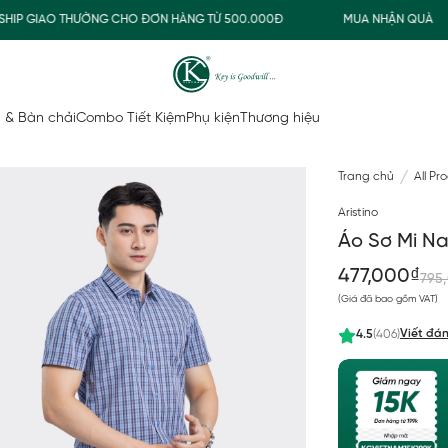
P GIAO THƯỜNG CHO ĐƠN HÀNG TỪ 500.000Đ
MUA NHẬN QUÀ
 & Bàn chải
Combo Tiết Kiệm
Phụ kiện
Thương hiệu
Trang chủ
All Pr
Aristino
Áo Sơ Mi N
477,000₫
795
(Giá đã bao gồm VAT)
Viết đán
4.5
(406)