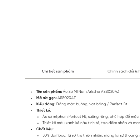
Chi tiết sản phẩm
Chính sách đổi & 
Tên sản phẩm:
Áo Sơ Mi Nam Aristino ASS020AZ
Mã rút gọn:
ASS020AZ
Kiểu dáng:
Dáng mặc buông, vạt bằng / Perfect Fit
Thiết kế:
Áo sơ mi phom Perfect Fit, suông rộng, phù hợp để mặc
Thiết kế màu xanh kẻ nâu tinh tế, tạo điểm nhấn và man
Chất liệu:
50% Bamboo: Từ sợi tre thiên nhiên, mang lại sự thoáng