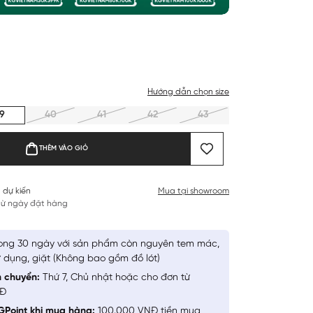
Hướng dẫn chọn size
9
40
41
42
43
THÊM VÀO GIỎ
 dự kiến
Mua tại showroom
 từ ngày đặt hàng
ong 30 ngày với sản phẩm còn nguyên tem mác,
 dụng, giặt (Không bao gồm đồ lót)
n chuyển:
Thứ 7, Chủ nhật hoặc cho đơn từ
NĐ
GPoint khi mua hàng:
100.000 VNĐ tiền mua