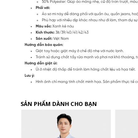
50% Polyester: Giúp áo mỏng nhẹ, có độ trơn trượt, màu 
Phối với:
Áo sơ mi này dễ dàng phối với quần âu, quần jeans, ho
Phù hợp với nhiều dịp khác nhau như đi làm, tham dự sự k
Màu sắc:
Xanh kẻ nâu
Kích thước:
38/39/40/41/42/43
Sản xuất:
Việt Nam
Hướng dẫn bảo quản:
Giặt tay hoặc giặt máy ở chế độ nhẹ với nước lạnh.
Tránh sử dụng chất tẩy rửa mạnh và phơi nơi khô thoáng, t
Hướng dẫn giặt ủi:
Ủi ở nhiệt độ thấp để tránh làm hỏng chất liệu và họa tiết.
Lưu ý:
Hình ảnh chỉ mang tính chất minh họa. Sản phẩm thực tế c
SẢN PHẨM DÀNH CHO BẠN