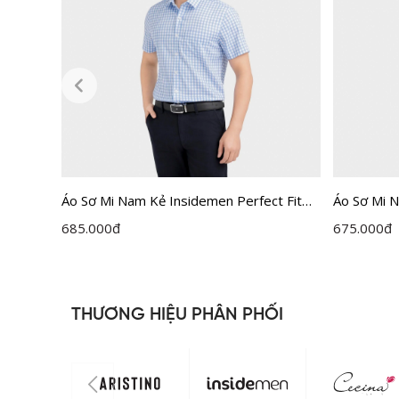
S028AZ
Áo Sơ Mi Nam Kẻ Insidemen Perfect Fit
Áo Sơ Mi N
ISS063FAH0
ISS067FA
685.000
đ
675.000
đ
THƯƠNG HIỆU PHÂN PHỐI