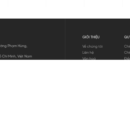
GIỚI THIỆU
QU
 Đường Phạm Hùng,
Về chúng tôi
Chí
Liên hệ
Chí
 Chí Minh, Việt Nam
Văn hoá
Điề
Tuyển dụng
Chí
Tin tức
Thô
Hư
Chí
THANH TOÁN
chúng tôi
GỬI
1800.646.898
HOTLINE: