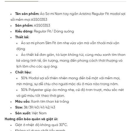
Tên sản phẩm:
Áo Sơ mi Nam tay ngắn Aristino Regular Fit modal sợi
sồi mềm mại ASS033S3
Sản phẩm:
ASS033S3
Kiểu dáng:
Regular Fit/ Dáng suông
Thiết kế:
Áo sơ mi phom Slim Fit ôm nhẹ vừa vặn mà vẫn thoải mái vận
động
Áo thiết kế đơn giản, tà lượn không túi, cùng màu xanh tím than
kẻ vàng tinh tế, ấn tượng, mang đến phong cách thời thượng và
lịch lãm cho các quý ông.
Chất liệu:
50% Modal sợi sồi thiên nhiên mang đến bề mặt vải mềm mại,
mịn màng, sự dễ chịu cho người mặc dù ở mùa nào trong năm.
50% Polyester giúp áo mỏng nhẹ, có độ trơn trượt, màu sắc nét
và giữ màu tốt theo thời gian.
Màu sắc:
Xanh tím than kẻ trắng
Size:
38/39/40/41/42/43
Sản xuất:
Việt Nam
Hướng dẫn bảo quản và giặt ủi:
Giặt ở nhiệt độ không quá 30°C.
Không sử dụng chất tẩy mạnh.