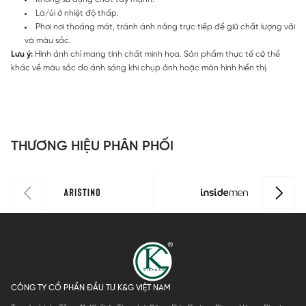
Là/ủi ở nhiệt độ thấp.
Phơi nơi thoáng mát, tránh ánh nắng trực tiếp để giữ chất lượng vải
và màu sắc.
Lưu ý:
Hình ảnh chỉ mang tính chất minh họa. Sản phẩm thực tế có thể
khác về màu sắc do ánh sáng khi chụp ảnh hoặc màn hình hiển thị.
THƯƠNG HIỆU PHÂN PHỐI
CÔNG TY CỔ PHẦN ĐẦU TƯ K&G VIỆT NAM