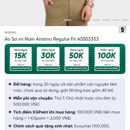
XANH TÍM THAN KẺ TRẮNG
Aristino
Áo Sơ mi Nam Aristino Regular Fit ASS033S3
Đổi hàng:
trong 30 ngày với sản phẩm còn nguyên tem
mác, chưa qua sử dụng, giặt (Không bao gồm đồ lót)
Miễn phí vận chuyển:
Thứ 7, Chủ nhật hoặc cho đơn từ
500.000 VNĐ
Tích điểm KGPoint khi mua hàng:
100.000 VNĐ tiền mua
hàng = 1 KGpoint = 2.000 VNĐ
Chính sách quà tặng sinh nhật:
Evoucher (100.000,