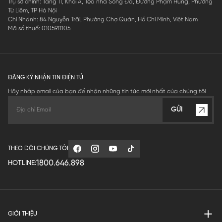
Trụ sở chính: Tầng 11, Khối A, Tòa nhà Sông Đà, Đường Phạm Hùng, Phường
Từ Liêm, TP Hà Nội
Chi Nhánh: 84 Nguyễn Trãi, Phường Chợ Quán, Hồ Chí Minh, Việt Nam
Mã số thuế: 0105911105
ĐĂNG KÝ NHẬN TIN ĐIỆN TỬ
Hãy nhập email của bạn để nhận những tin tức mới nhất của chúng tôi
GỬI
THEO DÕI CHÚNG TÔI
1800.646.898
HOTLINE:
GIỚI THIỆU