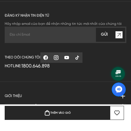
ĐĂNG KÝ NHẬN TIN ĐIỆN TỬ
Hãy nhập email của bạn để nhận những tin tức mới nhất của chúng tôi
GỬI
THEO DÕI CHÚNG TÔI
1800.646.898
HOTLINE:
GIỚI THIỆU
QUY ĐỊNH HOẠT ĐỘNG
THÊM VÀO GIỎ
MANUFACTURE