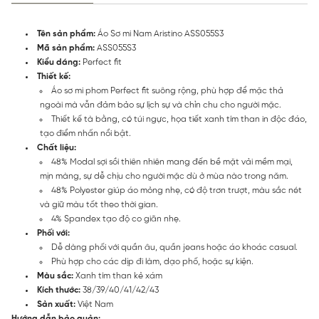
Tên sản phẩm:
Áo Sơ mi Nam Aristino ASS055S3
Mã sản phẩm:
ASS055S3
Kiểu dáng:
Perfect fit
Thiết kế:
Áo sơ mi phom Perfect fit suông rộng, phù hợp để mặc thả
ngoài mà vẫn đảm bảo sự lịch sự và chỉn chu cho người mặc.
Thiết kế tà bằng, có túi ngực, họa tiết xanh tím than in độc đáo,
tạo điểm nhấn nổi bật.
Chất liệu:
48% Modal sợi sồi thiên nhiên mang đến bề mặt vải mềm mại,
mịn màng, sự dễ chịu cho người mặc dù ở mùa nào trong năm.
48% Polyester giúp áo mỏng nhẹ, có độ trơn trượt, màu sắc nét
và giữ màu tốt theo thời gian.
4% Spandex tạo độ co giãn nhẹ.
Phối với:
Dễ dàng phối với quần âu, quần jeans hoặc áo khoác casual.
Phù hợp cho các dịp đi làm, dạo phố, hoặc sự kiện.
Màu sắc:
Xanh tím than kẻ xám
Kích thước:
38/39/40/41/42/43
Sản xuất:
Việt Nam
Hướng dẫn bảo quản: