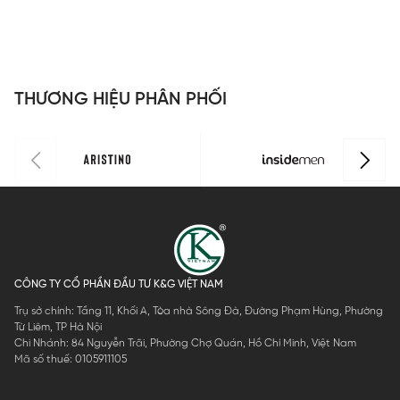
Insidemen
nam
Insidemen
nam
I
ISS033AZ
Insidemen
ISS047AZ
Insidemen
C
dáng
dáng
I
Perfect Fit
Perfect Fit
ISS303MAH
ISS302MAH
THƯƠNG HIỆU PHÂN PHỐI
0
0
CÔNG TY CỔ PHẦN ĐẦU TƯ K&G VIỆT NAM
Trụ sở chính: Tầng 11, Khối A, Tòa nhà Sông Đà, Đường Phạm Hùng, Phường
Từ Liêm, TP Hà Nội
Chi Nhánh: 84 Nguyễn Trãi, Phường Chợ Quán, Hồ Chí Minh, Việt Nam
Mã số thuế: 0105911105