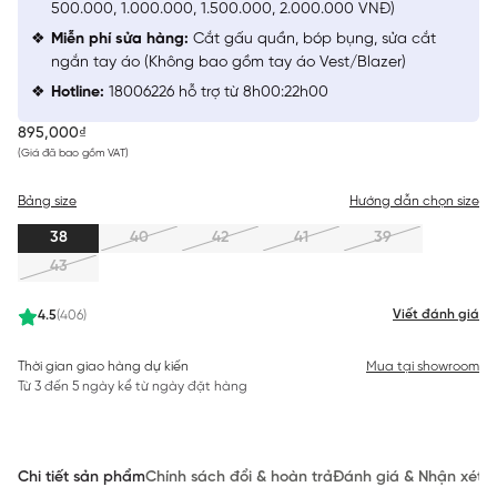
500.000, 1.000.000, 1.500.000, 2.000.000 VNĐ)
Miễn phí sửa hàng:
Cắt gấu quần, bóp bụng, sửa cắt
ngắn tay áo (Không bao gồm tay áo Vest/Blazer)
Hotline:
18006226 hỗ trợ từ 8h00:22h00
895,000₫
(Giá đã bao gồm VAT)
Bảng size
Hướng dẫn chọn size
38
40
42
41
39
43
Viết đánh giá
4.5
(406)
Thời gian giao hàng dự kiến
Mua tại showroom
Từ 3 đến 5 ngày kể từ ngày đặt hàng
Chi tiết sản phẩm
Chính sách đổi & hoàn trả
Đánh giá & Nhận xét