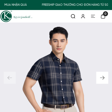
MUA NHẬN QUÀ
FREESHIP GIAO THƯỜNG CHO ĐƠN HÀNG TỪ 500.
0