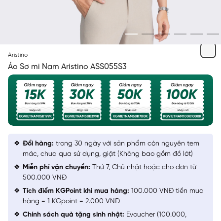
XANH TÍM THAN
Aristino
Áo Sơ mi Nam Aristino ASS055S3
Đổi hàng:
trong 30 ngày với sản phẩm còn nguyên tem
mác, chưa qua sử dụng, giặt (Không bao gồm đồ lót)
Miễn phí vận chuyển:
Thứ 7, Chủ nhật hoặc cho đơn từ
500.000 VNĐ
Tích điểm KGPoint khi mua hàng:
100.000 VNĐ tiền mua
hàng = 1 KGpoint = 2.000 VNĐ
Chính sách quà tặng sinh nhật:
Evoucher (100.000,