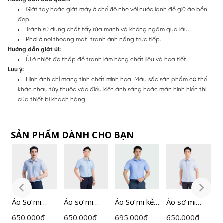
Giặt tay hoặc giặt máy ở chế độ nhẹ với nước lạnh để giữ áo bền
đẹp.
Tránh sử dụng chất tẩy rửa mạnh và không ngâm quá lâu.
Phơi ở nơi thoáng mát, tránh ánh nắng trực tiếp.
Hướng dẫn giặt ủi:
Ủi ở nhiệt độ thấp để tránh làm hỏng chất liệu và họa tiết.
Lưu ý:
Hình ảnh chỉ mang tính chất minh họa. Màu sắc sản phẩm có thể
khác nhau tùy thuộc vào điều kiện ánh sáng hoặc màn hình hiển thị
của thiết bị khách hàng.
SẢN PHẨM DÀNH CHO BẠN
Áo Sơ mi
Áo sơ mi
Áo Sơ mi kẻ
Áo sơ mi
Á
Nam
ngắn tay
Nam
ngắn tay
650.000
đ
650.000
đ
695.000
đ
650.000
đ
6