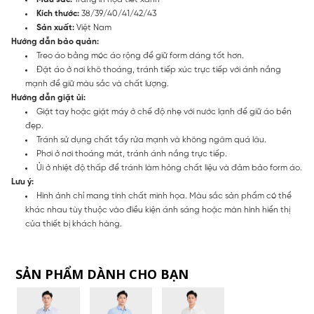
Kích thước:
38/39/40/41/42/43
Sản xuất:
Việt Nam
Hướng dẫn bảo quản:
Treo áo bằng móc áo rộng để giữ form dáng tốt hơn.
Đặt áo ở nơi khô thoáng, tránh tiếp xúc trực tiếp với ánh nắng
mạnh để giữ màu sắc và chất lượng.
Hướng dẫn giặt ủi:
Giặt tay hoặc giặt máy ở chế độ nhẹ với nước lạnh để giữ áo bền
đẹp.
Tránh sử dụng chất tẩy rửa mạnh và không ngâm quá lâu.
Phơi ở nơi thoáng mát, tránh ánh nắng trực tiếp.
Ủi ở nhiệt độ thấp để tránh làm hỏng chất liệu và đảm bảo form áo.
Lưu ý:
Hình ảnh chỉ mang tính chất minh họa. Màu sắc sản phẩm có thể
khác nhau tùy thuộc vào điều kiện ánh sáng hoặc màn hình hiển thị
của thiết bị khách hàng.
SẢN PHẨM DÀNH CHO BẠN