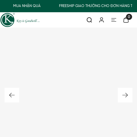
MUA NHẬN QUÀ
FREESHIP GIAO THƯỜNG CHO ĐƠN HÀNG TỪ 
0