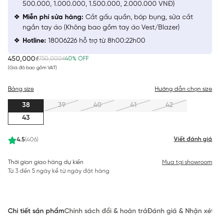
500.000, 1.000.000, 1.500.000, 2.000.000 VNĐ)
Miễn phí sửa hàng:
Cắt gấu quần, bóp bụng, sửa cắt
ngắn tay áo (Không bao gồm tay áo Vest/Blazer)
Hotline:
18006226 hỗ trợ từ 8h00:22h00
450,000₫
750,000₫
40% OFF
(Giá đã bao gồm VAT)
Bảng size
Hướng dẫn chọn size
38
39
40
41
42
43
Viết đánh giá
4.5
(406)
Thời gian giao hàng dự kiến
Mua tại showroom
Từ 3 đến 5 ngày kể từ ngày đặt hàng
Chi tiết sản phẩm
Chính sách đổi & hoàn trả
Đánh giá & Nhận xét