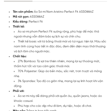
Tên sản phẩm:
Áo Sơ mi Nam Aristino Perfect Fit ASS088AZ
Mã rút gọn:
ASS088AZ
Kiểu dáng:
Perfect Fit
Thiết kế:
Áo sơ mi phom Perfect Fit suông rộng, phù hợp để mặc thả
ngoài nhưng vẫn đảm bảo sự lịch sự và chỉn chu.
Thiết kế basic với tà bằng thoải mái và túi ngực tiện lợi. Màu sắc
nam tính cùng họa tiết in độc đáo, đem đến diện mạo thời thượng
và lịch lãm cho người mặc.
Chất liệu:
27% Bamboo: Từ sợi tre thiên nhiên, mang lại sự thoáng mát,
thấm hút tốt và tạo cảm giác thoải mái.
70% Polyester: Giúp áo bền màu, sắc nét, trơn trượt và mỏng
nhẹ.
3% Spandex: Tạo độ co giãn nhẹ, mang lại sự linh hoạt khi vận
động.
Phối với:
Áo sơ mi này dễ dàng phối với quần âu, quần jeans, hoặc áo
khoác casual.
Phù hợp cho các dịp như đi làm, dự tiệc, hoặc đi chơi.
Màu sắc:
Trắng in họa tiết xanh