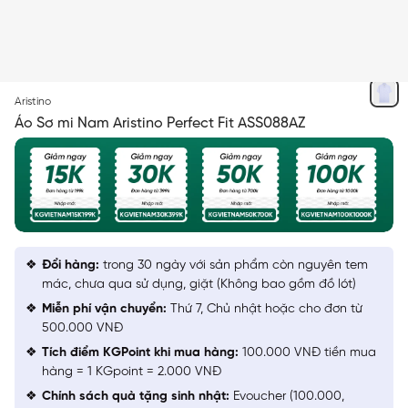
TRẮNG IN HỌA TIẾT XANH
Aristino
Áo Sơ mi Nam Aristino Perfect Fit ASS088AZ
Đổi hàng:
trong 30 ngày với sản phẩm còn nguyên tem
mác, chưa qua sử dụng, giặt (Không bao gồm đồ lót)
Miễn phí vận chuyển:
Thứ 7, Chủ nhật hoặc cho đơn từ
500.000 VNĐ
Tích điểm KGPoint khi mua hàng:
100.000 VNĐ tiền mua
hàng = 1 KGpoint = 2.000 VNĐ
Chính sách quà tặng sinh nhật:
Evoucher (100.000,