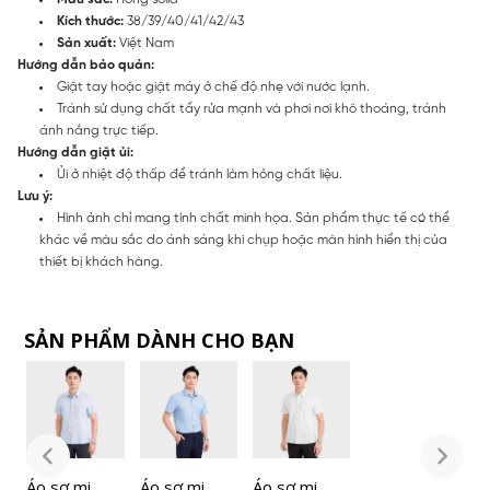
Kích thước:
38/39/40/41/42/43
Sản xuất:
Việt Nam
Hướng dẫn bảo quản:
Giặt tay hoặc giặt máy ở chế độ nhẹ với nước lạnh.
Tránh sử dụng chất tẩy rửa mạnh và phơi nơi khô thoáng, tránh
ánh nắng trực tiếp.
Hướng dẫn giặt ủi:
Ủi ở nhiệt độ thấp để tránh làm hỏng chất liệu.
Lưu ý:
Hình ảnh chỉ mang tính chất minh họa. Sản phẩm thực tế có thể
khác về màu sắc do ánh sáng khi chụp hoặc màn hình hiển thị của
thiết bị khách hàng.
SẢN PHẨM DÀNH CHO BẠN
Áo sơ mi
Áo sơ mi
Áo sơ mi
Á