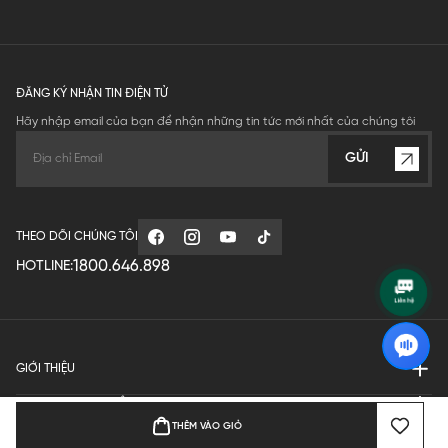
ĐĂNG KÝ NHẬN TIN ĐIỆN TỬ
Hãy nhập email của bạn để nhận những tin tức mới nhất của chúng tôi
GỬI
THEO DÕI CHÚNG TÔI
1800.646.898
HOTLINE:
GIỚI THIỆU
QUY ĐỊNH HOẠT ĐỘNG
THÊM VÀO GIỎ
MANUFACTURE