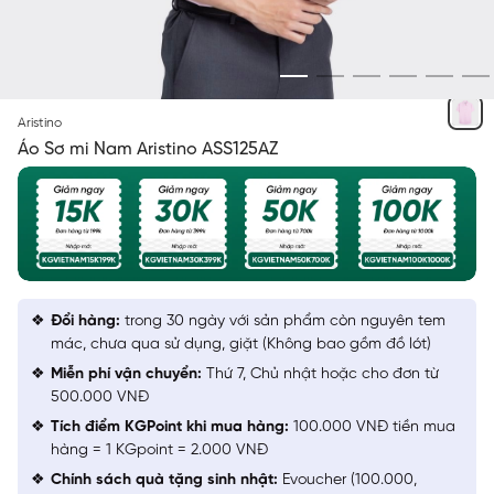
HỒNG SOLID
Aristino
Áo Sơ mi Nam Aristino ASS125AZ
Đổi hàng:
trong 30 ngày với sản phẩm còn nguyên tem
mác, chưa qua sử dụng, giặt (Không bao gồm đồ lót)
Miễn phí vận chuyển:
Thứ 7, Chủ nhật hoặc cho đơn từ
500.000 VNĐ
Tích điểm KGPoint khi mua hàng:
100.000 VNĐ tiền mua
hàng = 1 KGpoint = 2.000 VNĐ
Chính sách quà tặng sinh nhật:
Evoucher (100.000,