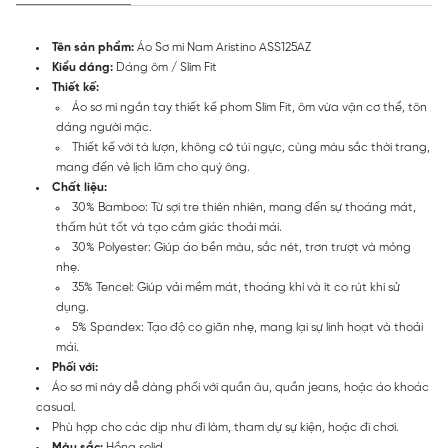
Tên sản phẩm:
Áo Sơ mi Nam Aristino ASS125AZ
Kiểu dáng:
Dáng ôm / Slim Fit
Thiết kế:
Áo sơ mi ngắn tay thiết kế phom Slim Fit, ôm vừa vặn cơ thể, tôn
dáng người mặc.
Thiết kế với tà lượn, không có túi ngực, cùng màu sắc thời trang,
mang đến vẻ lịch lãm cho quý ông.
Chất liệu:
30% Bamboo: Từ sợi tre thiên nhiên, mang đến sự thoáng mát,
thấm hút tốt và tạo cảm giác thoải mái.
30% Polyester: Giúp áo bền màu, sắc nét, trơn trượt và mỏng
nhẹ.
35% Tencel: Giúp vải mềm mát, thoáng khí và ít co rút khi sử
dụng.
5% Spandex: Tạo độ co giãn nhẹ, mang lại sự linh hoạt và thoải
mái.
Phối với:
Áo sơ mi này dễ dàng phối với quần âu, quần jeans, hoặc áo khoác
casual.
Phù hợp cho các dịp như đi làm, tham dự sự kiện, hoặc đi chơi.
Màu sắc:
Hồng solid