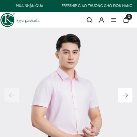
MUA NHẬN QUÀ
FREESHIP GIAO THƯỜNG CHO ĐƠN HÀNG TỪ
0