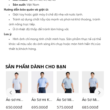
Sản xuất:
Việt Nam
Hướng dẫn bảo quản và giặt ủi:
Giặt tay hoặc giặt máy ở chế độ nhẹ với nước lạnh.
Tránh sử dụng chất tẩy rửa mạnh và phơi nơi khô thoáng, tránh
ánh nắng trực tiếp.
Ủi ở nhiệt độ thấp để tránh làm hỏng vải.
Lưu ý:
Hình ảnh chỉ mang tính chất minh họa. Sản phẩm thực tế có thể
khác về màu sắc do ánh sáng khi chụp hoặc màn hình hiển thị của
thiết bị khách hàng.
SẢN PHẨM DÀNH CHO BẠN
Áo sơ mi
Áo Sơ mi Kẻ
Áo Sơ Mi
Áo Sơ Mi
Á
ngắn tay
Nam
Nam
Nam Kẻ
n
650.000
đ
695.000
đ
575.000
đ
685.000
đ
6