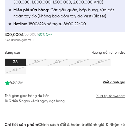
500.000, 1.000.000, 1.500.000, 2.000.000 VNĐ)
Miễn phí sửa hàng:
Cắt gấu quần, bóp bụng, sửa cắt
ngắn tay áo (Không bao gồm tay áo Vest/Blazer)
Hotline:
18006226 hỗ trợ từ 8h00:22h00
300,000₫
750,000₫
60% OFF
(Giá đã bao gồm VAT)
Bảng size
Hướng dẫn chọn size
38
39
40
41
42
43
Viết đánh giá
4.5
(406)
Thời gian giao hàng dự kiến
Mua tại showroom
Từ 3 đến 5 ngày kể từ ngày đặt hàng
Chi tiết sản phẩm
Chính sách đổi & hoàn trả
Đánh giá & Nhận xét