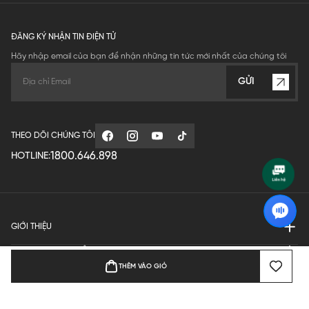
ĐĂNG KÝ NHẬN TIN ĐIỆN TỬ
Hãy nhập email của bạn để nhận những tin tức mới nhất của chúng tôi
GỬI
THEO DÕI CHÚNG TÔI
1800.646.898
HOTLINE:
GIỚI THIỆU
QUY ĐỊNH HOẠT ĐỘNG
THÊM VÀO GIỎ
MANUFACTURE