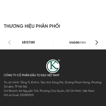
nam
Insidemen
Insidemen
Insidemen
n
Insidemen
ISS044AZ
ISS008AZ
Perfect Fit
I
dáng
ISS063FAH0
d
Perfect Fit
P
ISS302MAH
I
THƯƠNG HIỆU PHÂN PHỐI
0
0
CÔNG TY CỔ PHẦN ĐẦU TƯ K&G VIỆT NAM
Trụ sở chính: Tầng 11, Khối A, Tòa nhà Sông Đà, Đường Phạm Hùng, Phường
Từ Liêm, TP Hà Nội
Chi Nhánh: 84 Nguyễn Trãi, Phường Chợ Quán, Hồ Chí Minh, Việt Nam
Mã số thuế: 0105911105