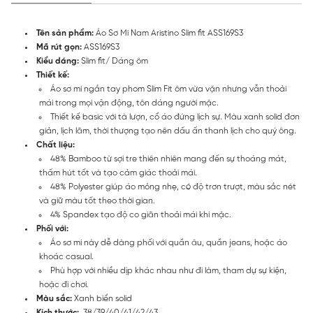
Tên sản phẩm:
Áo Sơ Mi Nam Aristino Slim fit ASS169S3
Mã rút gọn:
ASS169S3
Kiểu dáng:
Slim fit/ Dáng ôm
Thiết kế:
Áo sơ mi ngắn tay phom Slim Fit ôm vừa vặn nhưng vẫn thoải
mái trong mọi vận động, tôn dáng người mặc.
Thiết kế basic với tà lượn, cổ áo đứng lịch sự. Màu xanh solid đơn
giản, lịch lãm, thời thượng tạo nên dấu ấn thanh lịch cho quý ông.
Chất liệu:
48% Bamboo từ sợi tre thiên nhiên mang đến sự thoáng mát,
thấm hút tốt và tạo cảm giác thoải mái.
48% Polyester giúp áo mỏng nhẹ, có độ trơn trượt, màu sắc nét
và giữ màu tốt theo thời gian.
4% Spandex tạo độ co giãn thoải mái khi mặc.
Phối với:
Áo sơ mi này dễ dàng phối với quần âu, quần jeans, hoặc áo
khoác casual.
Phù hợp với nhiều dịp khác nhau như đi làm, tham dự sự kiện,
hoặc đi chơi.
Màu sắc:
Xanh biển solid
Kích thước:
38/39/40/41/42/43