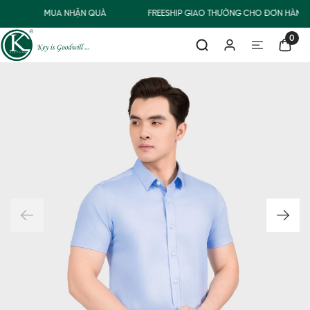
MUA NHẬN QUÀ
FREESHIP GIAO THƯỜNG CHO ĐƠN HÀNG 
0