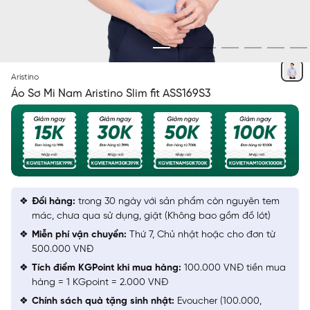
XANH BIỂN SOLID
Aristino
Áo Sơ Mi Nam Aristino Slim fit ASS169S3
Đổi hàng:
trong 30 ngày với sản phẩm còn nguyên tem
mác, chưa qua sử dụng, giặt (Không bao gồm đồ lót)
Miễn phí vận chuyển:
Thứ 7, Chủ nhật hoặc cho đơn từ
500.000 VNĐ
Tích điểm KGPoint khi mua hàng:
100.000 VNĐ tiền mua
hàng = 1 KGpoint = 2.000 VNĐ
Chính sách quà tặng sinh nhật:
Evoucher (100.000,