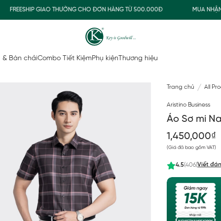
REESHIP GIAO THƯỜNG CHO ĐƠN HÀNG TỪ 500.000Đ
MUA NHẬN QU
 & Bàn chải
Combo Tiết Kiệm
Phụ kiện
Thương hiệu
Trang chủ
All Pr
Aristino Business
Áo Sơ mi Na
1,450,000₫
(Giá đã bao gồm VAT)
Viết đán
4.5
(406)