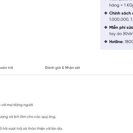
hàng = 1 KG
Chính sách 
1.000.000, 
Miễn phí sử
tay áo (Khô
Hotline:
1800
hoàn trả
Đánh giá & Nhận xét
 với mọi dáng người.
ợng và lịch lãm cho các quý ông.
ôi vượt trội và thân thiện với làn da.