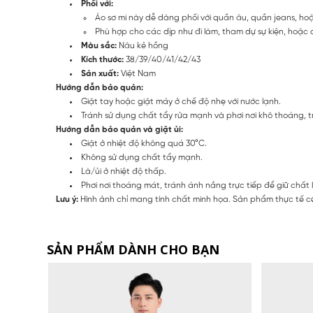
Phối với:
Áo sơ mi này dễ dàng phối với quần âu, quần jeans, ho
Phù hợp cho các dịp như đi làm, tham dự sự kiện, hoặc đ
Màu sắc:
Nâu kẻ hồng
Kích thước:
38/39/40/41/42/43
Sản xuất:
Việt Nam
Hướng dẫn bảo quản:
Giặt tay hoặc giặt máy ở chế độ nhẹ với nước lạnh.
Tránh sử dụng chất tẩy rửa mạnh và phơi nơi khô thoáng, t
Hướng dẫn bảo quản và giặt ủi:
Giặt ở nhiệt độ không quá 30°C.
Không sử dụng chất tẩy mạnh.
Là/ủi ở nhiệt độ thấp.
Phơi nơi thoáng mát, tránh ánh nắng trực tiếp để giữ chất 
Lưu ý:
Hình ảnh chỉ mang tính chất minh họa. Sản phẩm thực tế có
SẢN PHẨM DÀNH CHO BẠN