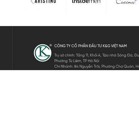
CÔNG TY CỔ PHẦN ĐẦU TƯ K&G VIỆT NAM
Trụ sở chính: Tầng 11, Khối A, Tòa nhà Sông Đà,
Phường Từ Liêm, TP Hà Nội
Chi Nhánh: 84 Nguyễn Trãi, Phường Chợ Quán, Hồ
Mã số thuế: 0105911105
ĐĂNG KÝ NHẬN TIN ĐIỆN TỬ
Hãy nhập email của bạn để nhận những tin tức mới nhất của 