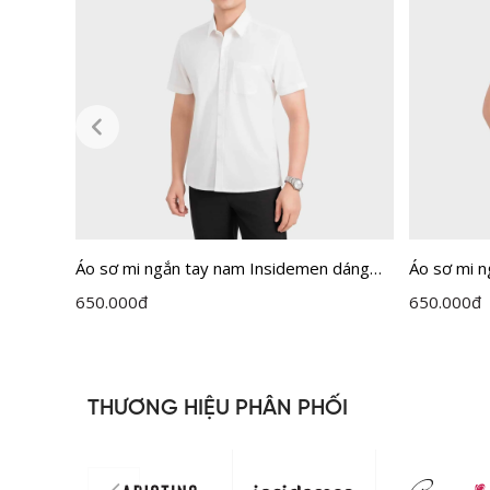
Áo sơ mi ngắn tay nam Insidemen dáng
Áo sơ mi 
Perfect Fit ISS301MAH0
Perfect F
650.000
đ
650.000
đ
THƯƠNG HIỆU PHÂN PHỐI