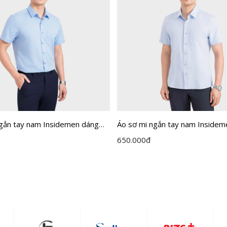
ngắn tay nam Insidemen dáng
Áo sơ mi ngắn tay nam Insidem
it ISS303MAH0
Perfect Fit ISS302MAH0
650.000
đ