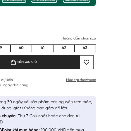
Hướng dẫn chọn size
9
40
41
42
43
THÊM VÀO GIỎ
 dự kiến
Mua tại showroom
 từ ngày đặt hàng
ong 30 ngày với sản phẩm còn nguyên tem mác,
 dụng, giặt (Không bao gồm đồ lót)
n chuyển:
Thứ 7, Chủ nhật hoặc cho đơn từ
NĐ
GPoint khi mua hàng:
100.000 VNĐ tiền mua