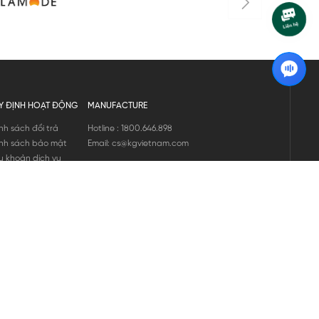
Y ĐỊNH HOẠT ĐỘNG
MANUFACTURE
nh sách đổi trả
Hotline : 1800.646.898
nh sách bảo mật
Email: cs@kgvietnam.com
u khoản dịch vụ
nh sách bảo hành
ng tin hàng hóa
ớng dẫn mua hàng
nh sách vận chuyển