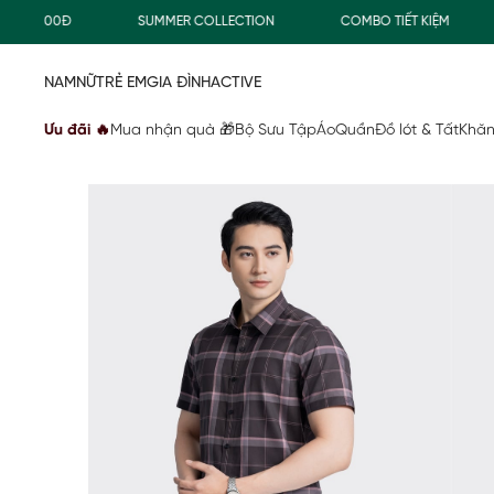
0.000Đ
SUMMER COLLECTION
COMBO TIẾT KIỆM
F
NAM
NỮ
TRẺ EM
GIA ĐÌNH
ACTIVE
Ưu đãi 🔥
Mua nhận quà 🎁
Bộ Sưu Tập
Áo
Quần
Đồ lót & Tất
Khăn