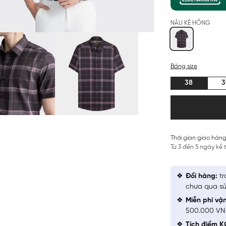
NÂU KẺ HỒNG
Bảng size
38
3
Thời gian giao hàng
Từ 3 đến 5 ngày kể
Đổi hàng:
tr
chưa qua sử
Miễn phí vậ
500.000 V
Tích điểm K