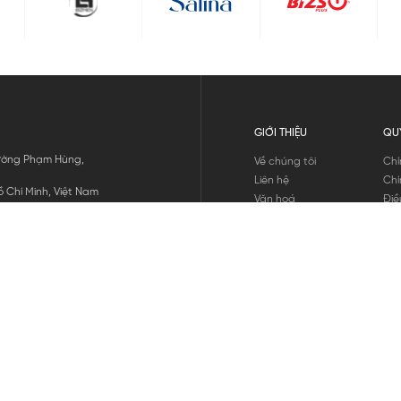
GIỚI THIỆU
QU
 Đường Phạm Hùng,
Về chúng tôi
Chí
Liên hệ
Chí
 Chí Minh, Việt Nam
Văn hoá
Điề
Tuyển dụng
Chí
Tin tức
Thô
Hư
Chí
THANH TOÁN
chúng tôi
GỬI