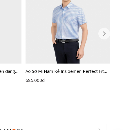
en dáng
Áo Sơ Mi Nam Kẻ Insidemen Perfect Fit
Áo sơ m
ISS063FAH0
Perfect
685.000
đ
650.00