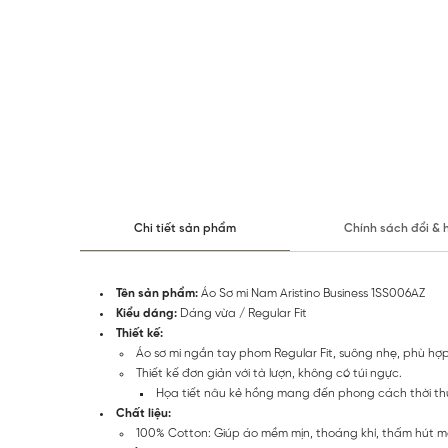
Chi tiết sản phẩm
Chính sách đổi & 
Tên sản phẩm:
Áo Sơ mi Nam Aristino Business 1SS006AZ
Kiểu dáng:
Dáng vừa / Regular Fit
Thiết kế:
Áo sơ mi ngắn tay phom Regular Fit, suông nhẹ, phù hợp
Thiết kế đơn giản với tà lượn, không có túi ngực.
Họa tiết nâu kẻ hồng mang đến phong cách thời thư
Chất liệu:
100% Cotton: Giúp áo mềm mịn, thoáng khí, thấm hút mồ h