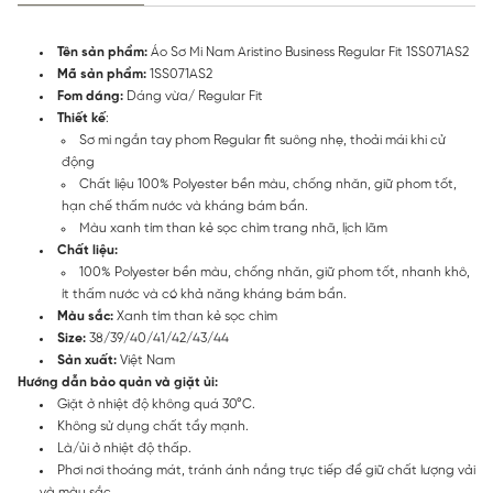
Tên sản phẩm:
Áo Sơ Mi Nam Aristino Business Regular Fit 1SS071AS2
Mã sản phẩm:
1SS071AS2
Fom dáng:
Dáng vừa/ Regular Fit
Thiết kế
:
Sơ mi ngắn tay phom Regular fit suông nhẹ, thoải mái khi cử
động
Chất liệu 100% Polyester bền màu, chống nhăn, giữ phom tốt,
hạn chế thấm nước và kháng bám bẩn.
Màu xanh tím than kẻ sọc chìm trang nhã, lịch lãm
Chất liệu:
100% Polyester bền màu, chống nhăn, giữ phom tốt, nhanh khô,
ít thấm nước và có khả năng kháng bám bẩn.
Màu sắc:
Xanh tím than kẻ sọc chìm
Size:
38/39/40/41/42/43/44
Sản xuất:
Việt Nam
Hướng dẫn bảo quản và giặt ủi:
Giặt ở nhiệt độ không quá 30°C.
Không sử dụng chất tẩy mạnh.
Là/ủi ở nhiệt độ thấp.
Phơi nơi thoáng mát, tránh ánh nắng trực tiếp để giữ chất lượng vải
và màu sắc.