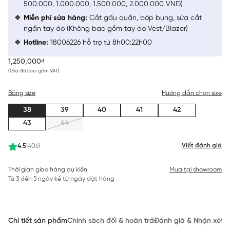
500.000, 1.000.000, 1.500.000, 2.000.000 VNĐ)
Miễn phí sửa hàng:
Cắt gấu quần, bóp bụng, sửa cắt
ngắn tay áo (Không bao gồm tay áo Vest/Blazer)
Hotline:
18006226 hỗ trợ từ 8h00:22h00
1,250,000₫
(Giá đã bao gồm VAT)
Bảng size
Hướng dẫn chọn size
38
39
40
41
42
43
44
Viết đánh giá
4.5
(406)
Thời gian giao hàng dự kiến
Mua tại showroom
Từ 3 đến 5 ngày kể từ ngày đặt hàng
Chi tiết sản phẩm
Chính sách đổi & hoàn trả
Đánh giá & Nhận xét