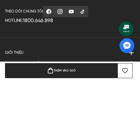
THEO DÕI CHÚNG TÔI
1800.646.898
HOTLINE:
GIỚI THIỆU
QUY ĐỊNH HOẠT ĐỘNG
THÊM VÀO GIỎ
MANUFACTURE
THANH TOÁN