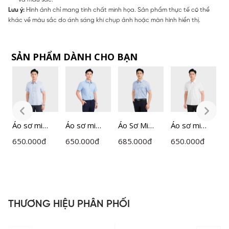
Lưu ý:
Hình ảnh chỉ mang tính chất minh họa. Sản phẩm thực tế có thể
khác về màu sắc do ánh sáng khi chụp ảnh hoặc màn hình hiển thị.
SẢN PHẨM DÀNH CHO BẠN
Áo sơ mi
Áo sơ mi
Áo Sơ Mi
Áo sơ mi
Á
ngắn tay
ngắn tay
Nam Kẻ
ngắn tay
n
650.000
đ
650.000
đ
685.000
đ
650.000
đ
6
nam
nam
Insidemen
nam
n
Insidemen
Insidemen
Perfect Fit
Insidemen
I
dáng
dáng
ISS063FAH0
dáng
d
Perfect Fit
Perfect Fit
Perfect Fit
P
ISS302MAH
ISS303MAH
ISS301MAH
I
THƯƠNG HIỆU PHÂN PHỐI
0
0
0
0