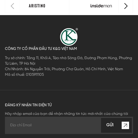
CÔNG TY CỔ PHẦN ĐẦU TƯ K&G VIỆT NAM
Trụ sở chính: Tầng 11, Khối A, Tòa nhà Sông Đà, Đường Phạm Hùng, Phường
Từ Liêm, TP Hà Nội
Chi Nhánh: 84 Nguyễn Trãi, Phường Chợ Quán, Hồ Chí Minh, Việt Nam
Mã số thuế: 0105911105
ĐĂNG KÝ NHẬN TIN ĐIỆN TỬ
Hãy nhập email của bạn để nhận những tin tức mới nhất của chúng tôi
GỬI