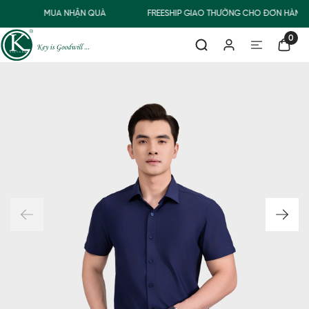
MUA NHẬN QUÀ
FREESHIP GIAO THƯỜNG CHO ĐƠN HÀNG 
0