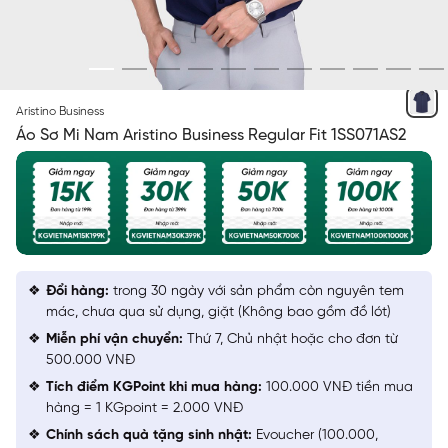
XANH TÍM THAN KẺ SỌC CHÌM
Aristino Business
Áo Sơ Mi Nam Aristino Business Regular Fit 1SS071AS2
Đổi hàng:
trong 30 ngày với sản phẩm còn nguyên tem
mác, chưa qua sử dụng, giặt (Không bao gồm đồ lót)
Miễn phí vận chuyển:
Thứ 7, Chủ nhật hoặc cho đơn từ
500.000 VNĐ
Tích điểm KGPoint khi mua hàng:
100.000 VNĐ tiền mua
hàng = 1 KGpoint = 2.000 VNĐ
Chính sách quà tặng sinh nhật:
Evoucher (100.000,