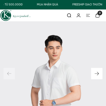
NG TỪ 500.000Đ
MUA NHẬN QUÀ
FREESHIP GIAO THƯỜNG 
0