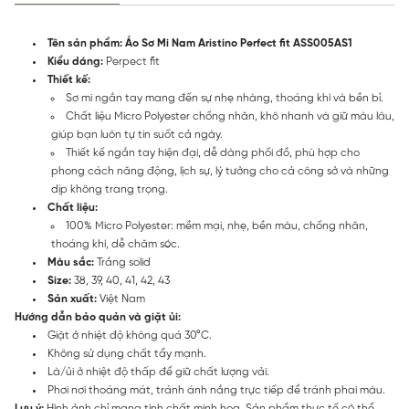
Tên sản phẩm: Áo Sơ Mi Nam Aristino Perfect fit ASS005AS1
Kiểu dáng:
Perpect fit
Thiết kế:
Sơ mi ngắn tay mang đến sự nhẹ nhàng, thoáng khí và bền bỉ.
Chất liệu Micro Polyester chống nhăn, khô nhanh và giữ màu lâu,
giúp bạn luôn tự tin suốt cả ngày.
Thiết kế ngắn tay hiện đại, dễ dàng phối đồ, phù hợp cho
phong cách năng động, lịch sự, lý tưởng cho cả công sở và những
dịp không trang trọng.
Chất liệu:
100% Micro Polyester: mềm mại, nhẹ, bền màu, chống nhăn,
thoáng khí, dễ chăm sóc.
Màu sắc:
Trắng solid
Size:
38, 39, 40, 41, 42, 43
Sản xuất:
Việt Nam
Hướng dẫn bảo quản và giặt ủi:
Giặt ở nhiệt độ không quá 30°C.
Không sử dụng chất tẩy mạnh.
Là/ủi ở nhiệt độ thấp để giữ chất lượng vải.
Phơi nơi thoáng mát, tránh ánh nắng trực tiếp để tránh phai màu.
Lưu ý:
Hình ảnh chỉ mang tính chất minh họa. Sản phẩm thực tế có thể