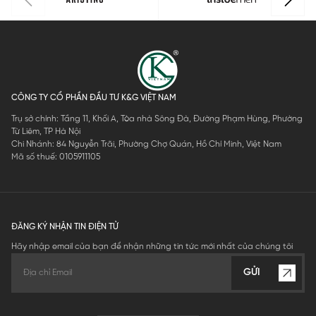
CÔNG TY CỔ PHẦN ĐẦU TƯ K&G VIỆT NAM
Trụ sở chính: Tầng 11, Khối A, Tòa nhà Sông Đà, Đường Phạm Hùng, Phường
Từ Liêm, TP Hà Nội
Chi Nhánh: 84 Nguyễn Trãi, Phường Chợ Quán, Hồ Chí Minh, Việt Nam
Mã số thuế: 0105911105
ĐĂNG KÝ NHẬN TIN ĐIỆN TỬ
Hãy nhập email của bạn để nhận những tin tức mới nhất của chúng tôi
GỬI