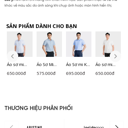
khác về màu sắc do ánh sáng khi chụp ảnh hoặc màn hình hiển thị.
SẢN PHẨM DÀNH CHO BẠN
Áo sơ mi
Áo Sơ Mi
Áo Sơ mi Kẻ
Áo sơ mi
Á
ngắn tay
Nam
Nam
ngắn tay
n
650.000
đ
575.000
đ
695.000
đ
650.000
đ
6
nam
Insidemen
Insidemen
nam
n
Insidemen
ISS008AZ
ISS044AZ
Insidemen
I
dáng
dáng
d
Perfect Fit
Perfect Fit
P
ISS302MAH
ISS301MAH
I
THƯƠNG HIỆU PHÂN PHỐI
0
0
0