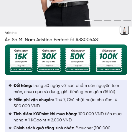
TRẮNG SOLID
Aristino
Áo Sơ Mi Nam Aristino Perfect fit ASS005AS1
Đổi hàng:
trong 30 ngày với sản phẩm còn nguyên tem
mác, chưa qua sử dụng, giặt (Không bao gồm đồ lót)
Miễn phí vận chuyển:
Thứ 7, Chủ nhật hoặc cho đơn từ
500.000 VNĐ
Tích điểm KGPoint khi mua hàng:
100.000 VNĐ tiền mua
hàng = 1 KGpoint = 2.000 VNĐ
Chính sách quà tặng sinh nhật:
Evoucher (100.000,