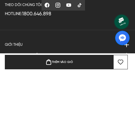
THEO DÕI CHÚNG TÔI
1800.646.898
HOTLINE:
GIỚI THIỆU
QUY ĐỊNH HOẠT ĐỘNG
THÊM VÀO GIỎ
MANUFACTURE
THANH TOÁN
Bản quyền © 2024 KGVIETNAM