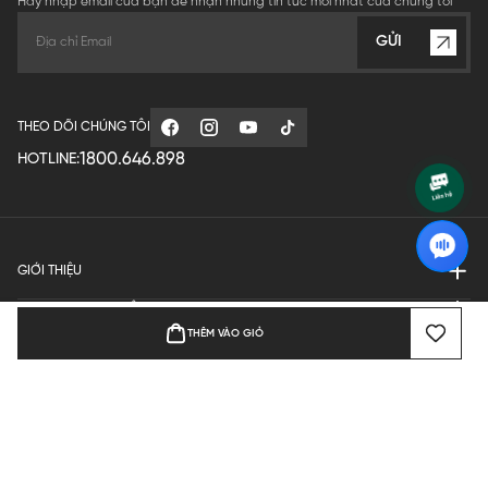
Hãy nhập email của bạn để nhận những tin tức mới nhất của chúng tôi
GỬI
THEO DÕI CHÚNG TÔI
1800.646.898
HOTLINE:
GIỚI THIỆU
QUY ĐỊNH HOẠT ĐỘNG
THÊM VÀO GIỎ
MANUFACTURE
THANH TOÁN