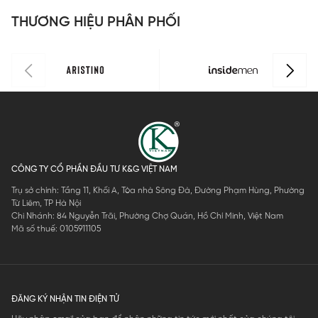
ISS301MAH
ISS302MAH
I
THƯƠNG HIỆU PHÂN PHỐI
0
0
0
CÔNG TY CỔ PHẦN ĐẦU TƯ K&G VIỆT NAM
Trụ sở chính: Tầng 11, Khối A, Tòa nhà Sông Đà, Đường Phạm Hùng, Phường
Từ Liêm, TP Hà Nội
Chi Nhánh: 84 Nguyễn Trãi, Phường Chợ Quán, Hồ Chí Minh, Việt Nam
Mã số thuế: 0105911105
ĐĂNG KÝ NHẬN TIN ĐIỆN TỬ