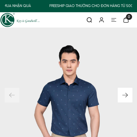
MUA NHẬN QUÀ
FREESHIP GIAO THƯỜNG CHO ĐƠN HÀNG TỪ 500.0
0