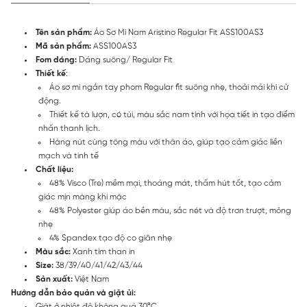
Tên sản phẩm:
Áo Sơ Mi Nam Aristino Regular Fit ASS100AS3
Mã sản phẩm:
ASS100AS3
Fom dáng:
Dáng suông/ Regular Fit
Thiết kế
:
Áo sơ mi ngắn tay phom Regular fit suông nhẹ, thoải mái khi cử
động.
Thiết kế tà lượn, có túi, màu sắc nam tính với họa tiết in tạo điểm
nhấn thanh lịch.
Hàng nút cùng tông màu với thân áo, giúp tạo cảm giác liền
mạch và tinh tế
Chất liệu:
48% Visco (Tre) mềm mại, thoáng mát, thấm hút tốt, tạo cảm
giác mịn màng khi mặc
48% Polyester giúp áo bền màu, sắc nét và độ trơn trượt, mỏng
nhẹ
4% Spandex tạo độ co giãn nhẹ
Màu sắc:
Xanh tím than in
Size:
38/39/40/41/42/43/44
Sản xuất:
Việt Nam
Hướng dẫn bảo quản và giặt ủi:
Giặt ở nhiệt độ không quá 30°C.