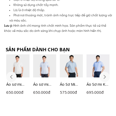
Không sử dụng chất tẩy mạnh.
Là/ủi ở nhiệt độ thấp.
Phơi nơi thoáng mát, tránh ánh nắng trực tiếp để giữ chất lượng vải
và màu sắc.
Lưu ý:
Hình ảnh chỉ mang tính chất minh họa. Sản phẩm thực tế có thể
khác về màu sắc do ánh sáng khi chụp ảnh hoặc màn hình hiển thị.
SẢN PHẨM DÀNH CHO BẠN
Áo sơ mi
Áo sơ mi
Áo Sơ Mi
Áo Sơ mi Kẻ
Á
ngắn tay
ngắn tay
Nam
Nam
n
650.000
đ
650.000
đ
575.000
đ
695.000
đ
6
nam
nam
Insidemen
Insidemen
n
Insidemen
Insidemen
ISS008AZ
ISS044AZ
I
dáng
dáng
d
Perfect Fit
Perfect Fit
P