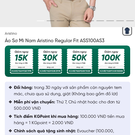
XANH TÍM THAN IN
Aristino
Áo Sơ Mi Nam Aristino Regular Fit ASS100AS3
Đổi hàng:
trong 30 ngày với sản phẩm còn nguyên tem
mác, chưa qua sử dụng, giặt (Không bao gồm đồ lót)
Miễn phí vận chuyển:
Thứ 7, Chủ nhật hoặc cho đơn từ
500.000 VNĐ
Tích điểm KGPoint khi mua hàng:
100.000 VNĐ tiền mua
hàng = 1 KGpoint = 2.000 VNĐ
Chính sách quà tặng sinh nhật:
Evoucher (100.000,