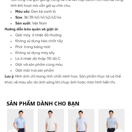
tính linh hoạt mà vẫn giữ sự chỉn chu.
Màu sắc
: Đen kẻ xanh lá
Size
: 38/39/40/41/42/43/44
Sản xuất
: Việt Nam
Hướng dẫn bảo quản và giặt ủi:
Giặt máy ở nhiệt độ thường
Không sử dụng hóa chất tẩy
Phơi trong bóng mát
Không sử dụng máy sấy
Là ở nhiệt độ thấp 110 độ C
Giặt với sản phẩm cùng màu
Giặt mặt trái sản phẩm
Lưu ý:
Hình ảnh chỉ mang tính chất minh họa. Sản phẩm thực tế có thể
khác về màu sắc do ánh sáng khi chụp ảnh hoặc màn hình hiển thị.
SẢN PHẨM DÀNH CHO BẠN