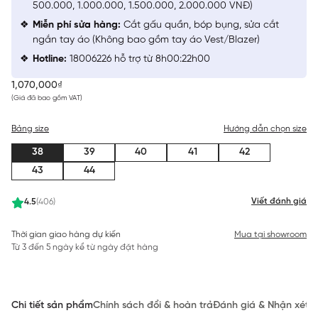
500.000, 1.000.000, 1.500.000, 2.000.000 VNĐ)
Miễn phí sửa hàng:
Cắt gấu quần, bóp bụng, sửa cắt
ngắn tay áo (Không bao gồm tay áo Vest/Blazer)
Hotline:
18006226 hỗ trợ từ 8h00:22h00
1,070,000₫
(Giá đã bao gồm VAT)
Bảng size
Hướng dẫn chọn size
38
39
40
41
42
43
44
Viết đánh giá
4.5
(406)
Thời gian giao hàng dự kiến
Mua tại showroom
Từ 3 đến 5 ngày kể từ ngày đặt hàng
Chi tiết sản phẩm
Chính sách đổi & hoàn trả
Đánh giá & Nhận xét