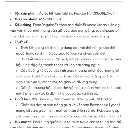
Tên sản phẩm
: Áo Sơ Mi Nam Aristino Regular Fit ASS608EDP01
Mã sản phẩm:
ASS608EDP01
Kiểu dáng
: Form Regular Fit theo tinh thần Business Urban hiện đại,
vừa vặn thoải mái nhưng vẫn giữ cấu trúc gọn gàng, tạo silhouette
thon dài, nam tính và phù hợp môi trường công sở năng động.
Thiết kế
:
Thiết kế hướng tới tính ứng dụng cao với khả năng mặc thả
ngoài hoặc sơ vin nhờ cấu trúc tà lượn và phom cân đối.
Họa tiết kẻ sọc dọc được xử lý với sắc xanh lá ánh nhẹ, tạo nên
hiệu ứng thị giác thanh thoát và kéo dài dáng người.
Các đường kẻ được dệt tinh gọn, khoảng cách đều, mang lại
cảm giác trật tự và chỉn chu. Trong đó nền đen đóng vai trò chủ
đạo, thể hiện sự mạnh mẽ, tối giản và dễ ứng dụng.
Dấu ấn thương hiệu được thể hiện qua chữ ký Aristino thêu sắc
nét ở phần tay áo là điểm nhấn cao cấp và tinh tế.
Chất liệu
: 38% Bamboo, 39% Polyester, 20% Lyocell, 2% Cotton
Chất liệu đạt sự cân bằng giữa khi kết hợp Bamboo và Lyocell
mang lại cảm giác mềm, mát và thân thiện với da; Polyester giúp
giữ form, hạn chế nhăn và tăng độ bền; Cotton giúp thấm hút tốt.
Mix match:
Phối cùng quần âu đen, xám hoặc chinos trung tính để
tạo tổng thể gọn gàng; cũng có thể kết hợp denim tối màu để tăng