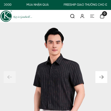
00.000Đ
MUA NHẬN QUÀ
FREESHIP GIAO THƯỜNG CHO ĐƠN
0