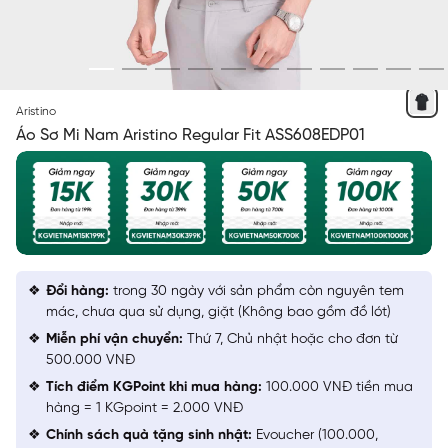
ĐEN KẺ XANH LÁ
Aristino
Áo Sơ Mi Nam Aristino Regular Fit ASS608EDP01
Đổi hàng:
trong 30 ngày với sản phẩm còn nguyên tem
mác, chưa qua sử dụng, giặt (Không bao gồm đồ lót)
Miễn phí vận chuyển:
Thứ 7, Chủ nhật hoặc cho đơn từ
500.000 VNĐ
Tích điểm KGPoint khi mua hàng:
100.000 VNĐ tiền mua
hàng = 1 KGpoint = 2.000 VNĐ
Chính sách quà tặng sinh nhật:
Evoucher (100.000,