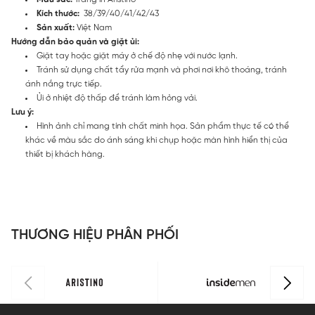
Kích thước:
38/39/40/41/42/43
Sản xuất:
Việt Nam
Hướng dẫn bảo quản và giặt ủi:
Giặt tay hoặc giặt máy ở chế độ nhẹ với nước lạnh.
Tránh sử dụng chất tẩy rửa mạnh và phơi nơi khô thoáng, tránh
ánh nắng trực tiếp.
Ủi ở nhiệt độ thấp để tránh làm hỏng vải.
Lưu ý:
Hình ảnh chỉ mang tính chất minh họa. Sản phẩm thực tế có thể
khác về màu sắc do ánh sáng khi chụp hoặc màn hình hiển thị của
thiết bị khách hàng.
THƯƠNG HIỆU PHÂN PHỐI