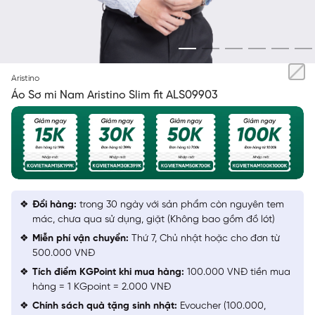
TRẮNG IN ARISTINO
Aristino
Áo Sơ mi Nam Aristino Slim fit ALS09903
Đổi hàng:
trong 30 ngày với sản phẩm còn nguyên tem
mác, chưa qua sử dụng, giặt (Không bao gồm đồ lót)
Miễn phí vận chuyển:
Thứ 7, Chủ nhật hoặc cho đơn từ
500.000 VNĐ
Tích điểm KGPoint khi mua hàng:
100.000 VNĐ tiền mua
hàng = 1 KGpoint = 2.000 VNĐ
Chính sách quà tặng sinh nhật:
Evoucher (100.000,