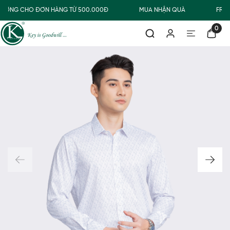
THƯỜNG CHO ĐƠN HÀNG TỪ 500.000Đ
MUA NHẬN QUÀ
FREE
0