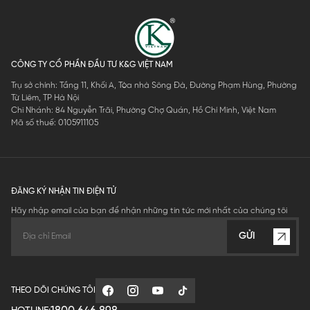
CÔNG TY CỔ PHẦN ĐẦU TƯ K&G VIỆT NAM
Trụ sở chính: Tầng 11, Khối A, Tòa nhà Sông Đà, Đường Phạm Hùng, Phường
Từ Liêm, TP Hà Nội
Chi Nhánh: 84 Nguyễn Trãi, Phường Chợ Quán, Hồ Chí Minh, Việt Nam
Mã số thuế: 0105911105
ĐĂNG KÝ NHẬN TIN ĐIỆN TỬ
Hãy nhập email của bạn để nhận những tin tức mới nhất của chúng tôi
GỬI
THEO DÕI CHÚNG TÔI