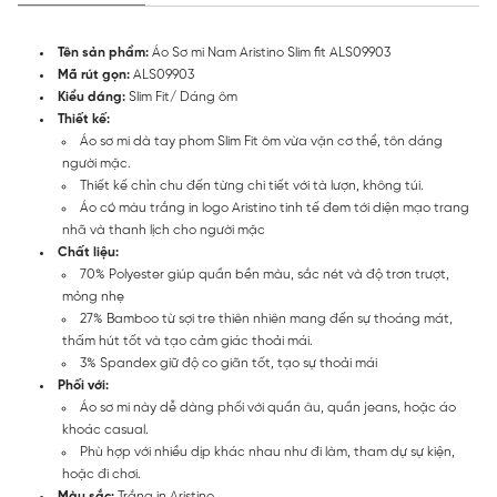
Tên sản phẩm:
Áo Sơ mi Nam Aristino Slim fit ALS09903
Mã rút gọn:
ALS09903
Kiểu dáng:
Slim Fit/ Dáng ôm
Thiết kế:
Áo sơ mi dà tay phom Slim Fit ôm vừa vặn cơ thể, tôn dáng
người mặc.
Thiết kế chỉn chu đến từng chi tiết với tà lượn, không túi.
Áo có màu trắng in logo Aristino tinh tế đem tới diện mạo trang
nhã và thanh lịch cho người mặc
Chất liệu:
70% Polyester giúp quần bền màu, sắc nét và độ trơn trượt,
mỏng nhẹ
27% Bamboo từ sợi tre thiên nhiên mang đến sự thoáng mát,
thấm hút tốt và tạo cảm giác thoải mái.
3% Spandex giữ độ co giãn tốt, tạo sự thoải mái
Phối với:
Áo sơ mi này dễ dàng phối với quần âu, quần jeans, hoặc áo
khoác casual.
Phù hợp với nhiều dịp khác nhau như đi làm, tham dự sự kiện,
hoặc đi chơi.
Màu sắc:
Trắng in Aristino