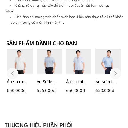
Không sử dụng máy sấy để tránh co rút và mất form dáng.
Lưu ý
:
Hình ảnh chỉ mang tính chất minh họa. Màu sắc thực tế có thể khác
do ánh sáng và màn hình hiển thị.
SẢN PHẨM DÀNH CHO BẠN
Áo sơ mi
Áo Sơ Mi
Áo sơ mi
Áo sơ mi
Á
ngắn tay
Nam Kẻ Ô
ngắn tay
ngắn tay
n
650.000
đ
675.000
đ
650.000
đ
650.000
đ
6
nam
Insidemen
nam
nam
n
Insidemen
Perfect Fit
Insidemen
Insidemen
I
dáng
ISS067FAH0
dáng
dáng
d
Perfect Fit
Perfect Fit
Perfect Fit
P
ISS301MAH
ISS302MAH
ISS303MAH
I
THƯƠNG HIỆU PHÂN PHỐI
0
0
0
0