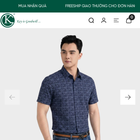
MUA NHẬN QUÀ
FREESHIP GIAO THƯỜNG CHO ĐƠN HÀNG T
0