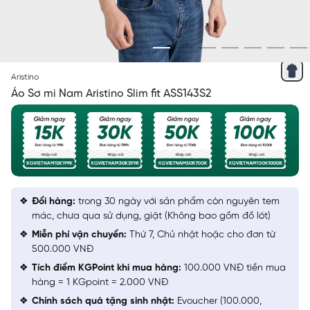
XANH TÍM THAN IN KẺ
Aristino
Áo Sơ mi Nam Aristino Slim fit ASS143S2
Đổi hàng:
trong 30 ngày với sản phẩm còn nguyên tem
mác, chưa qua sử dụng, giặt (Không bao gồm đồ lót)
Miễn phí vận chuyển:
Thứ 7, Chủ nhật hoặc cho đơn từ
500.000 VNĐ
Tích điểm KGPoint khi mua hàng:
100.000 VNĐ tiền mua
hàng = 1 KGpoint = 2.000 VNĐ
Chính sách quà tặng sinh nhật:
Evoucher (100.000,