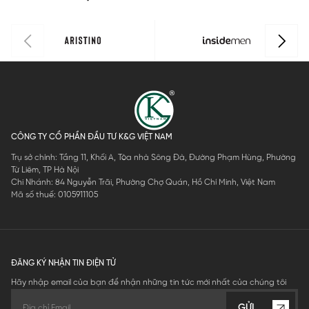
CÔNG TY CỔ PHẦN ĐẦU TƯ K&G VIỆT NAM
Trụ sở chính: Tầng 11, Khối A, Tòa nhà Sông Đà, Đường Phạm Hùng, Phường
Từ Liêm, TP Hà Nội
Chi Nhánh: 84 Nguyễn Trãi, Phường Chợ Quán, Hồ Chí Minh, Việt Nam
Mã số thuế: 0105911105
ĐĂNG KÝ NHẬN TIN ĐIỆN TỬ
Hãy nhập email của bạn để nhận những tin tức mới nhất của chúng tôi
GỬI