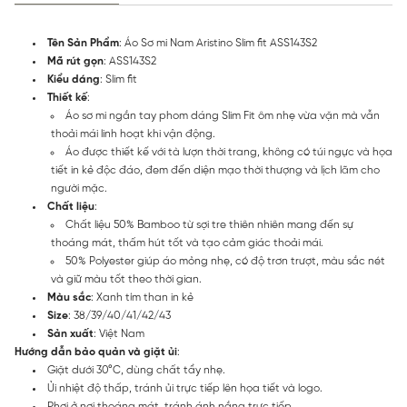
Tên Sản Phẩm
: Áo Sơ mi Nam Aristino Slim fit ASS143S2
Mã rút gọn
: ASS143S2
Kiểu dáng
: Slim fit
Thiết kế
:
Áo sơ mi ngắn tay phom dáng Slim Fit ôm nhẹ vừa vặn mà vẫn
thoải mái linh hoạt khi vận động.
Áo được thiết kế với tà lượn thời trang, không có túi ngực và họa
tiết in kẻ độc đáo, đem đến diện mạo thời thượng và lịch lãm cho
người mặc.
Chất liệu
:
Chất liệu 50% Bamboo từ sợi tre thiên nhiên mang đến sự
thoáng mát, thấm hút tốt và tạo cảm giác thoải mái.
50% Polyester giúp áo mỏng nhẹ, có độ trơn trượt, màu sắc nét
và giữ màu tốt theo thời gian.
Màu sắc
: Xanh tím than in kẻ
Size
: 38/39/40/41/42/43
Sản xuất
: Việt Nam
Hướng dẫn bảo quản và giặt ủi
:
Giặt dưới 30°C, dùng chất tẩy nhẹ.
Ủi nhiệt độ thấp, tránh ủi trực tiếp lên họa tiết và logo.
Phơi ở nơi thoáng mát, tránh ánh nắng trực tiếp.