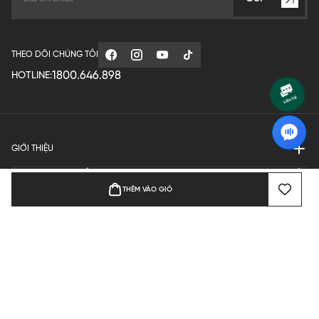
THEO DÕI CHÚNG TÔI
1800.646.898
HOTLINE:
GIỚI THIỆU
QUY ĐỊNH HOẠT ĐỘNG
THÊM VÀO GIỎ
MANUFACTURE
THANH TOÁN