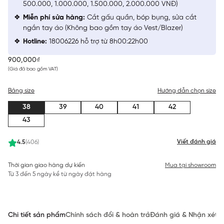
500.000, 1.000.000, 1.500.000, 2.000.000 VNĐ)
Miễn phí sửa hàng:
Cắt gấu quần, bóp bụng, sửa cắt
ngắn tay áo (Không bao gồm tay áo Vest/Blazer)
Hotline:
18006226 hỗ trợ từ 8h00:22h00
900,000₫
(Giá đã bao gồm VAT)
Bảng size
Hướng dẫn chọn size
38
39
40
41
42
43
Viết đánh giá
4.5
(406)
Thời gian giao hàng dự kiến
Mua tại showroom
Từ 3 đến 5 ngày kể từ ngày đặt hàng
Chi tiết sản phẩm
Chính sách đổi & hoàn trả
Đánh giá & Nhận xét