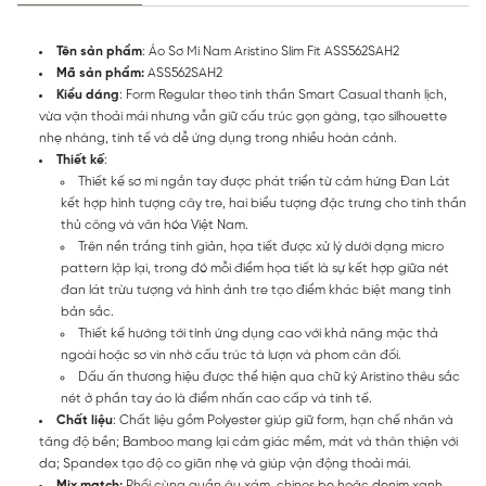
Tên sản phẩm
: Áo Sơ Mi Nam Aristino Slim Fit ASS562SAH2
Mã sản phẩm:
ASS562SAH2
Kiểu dáng
: Form Regular theo tinh thần Smart Casual thanh lịch,
vừa vặn thoải mái nhưng vẫn giữ cấu trúc gọn gàng, tạo silhouette
nhẹ nhàng, tinh tế và dễ ứng dụng trong nhiều hoàn cảnh.
Thiết kế
:
Thiết kế sơ mi ngắn tay được phát triển từ cảm hứng Đan Lát
kết hợp hình tượng cây tre, hai biểu tượng đặc trưng cho tinh thần
thủ công và văn hóa Việt Nam.
Trên nền trắng tinh giản, họa tiết được xử lý dưới dạng micro
pattern lặp lại, trong đó mỗi điểm họa tiết là sự kết hợp giữa nét
đan lát trừu tượng và hình ảnh tre tạo điểm khác biệt mang tính
bản sắc.
Thiết kế hướng tới tính ứng dụng cao với khả năng mặc thả
ngoài hoặc sơ vin nhờ cấu trúc tà lượn và phom cân đối.
Dấu ấn thương hiệu được thể hiện qua chữ ký Aristino thêu sắc
nét ở phần tay áo là điểm nhấn cao cấp và tinh tế.
Chất liệu
: Chất liệu gồm Polyester giúp giữ form, hạn chế nhăn và
tăng độ bền; Bamboo mang lại cảm giác mềm, mát và thân thiện với
da; Spandex tạo độ co giãn nhẹ và giúp vận động thoải mái.
Mix match:
Phối cùng quần âu xám, chinos be hoặc denim xanh