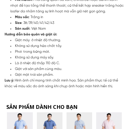
nhạt để tạo tổng thể thanh thoát; có thể kết hợp sneaker trắng hoặc
loafer da nhằm tăng sự linh hoạt mà vẫn giữ nét gọn gàng.
Màu sắc
: Trắng in
Size
: 38/39/40/41/42/43
Sản xuất
: Việt Nam
Hướng dẫn bảo quản và giặt ủi:
Giặt máy ở nhiệt độ thường.
Không sử dụng hóa chất tẩy.
Phơi trong bóng mát.
Không sử dụng máy sấy.
Là ở nhiệt độ thấp 110 độ C.
Giặt với sản phẩm cùng màu.
Giặt mặt trái sản phẩm.
Lưu ý:
Hình ảnh chỉ mang tính chất minh họa. Sản phẩm thực tế có thể
khác về màu sắc do ánh sáng khi chụp ảnh hoặc màn hình hiển thị.
SẢN PHẨM DÀNH CHO BẠN