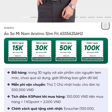
TRẮNG IN
Aristino
Áo Sơ Mi Nam Aristino Slim Fit ASS562SAH2
Đổi hàng:
trong 30 ngày với sản phẩm còn nguyên tem
mác, chưa qua sử dụng, giặt (Không bao gồm đồ lót)
Miễn phí vận chuyển:
Thứ 7, Chủ nhật hoặc cho đơn từ
500.000 VNĐ
Tích điểm KGPoint khi mua hàng:
100.000 VNĐ tiền mua
hàng = 1 KGpoint = 2.000 VNĐ
Chính sách quà tặng sinh nhật:
Evoucher (100.000,