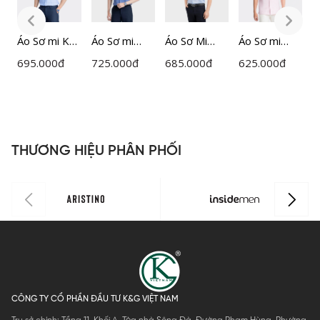
Áo Sơ mi Kẻ
Áo Sơ mi
Áo Sơ Mi
Áo Sơ mi
Á
Nam
caro Nam
Nam Kẻ
Nam
695.000
đ
725.000
đ
685.000
đ
625.000
đ
6
Insidemen
Insidemen
Insidemen
Insidemen
I
ISS044AZ
ISS028AZ
Perfect Fit
Cotton
I
ISS063FAH0
ISS104AZ
H
THƯƠNG HIỆU PHÂN PHỐI
CÔNG TY CỔ PHẦN ĐẦU TƯ K&G VIỆT NAM