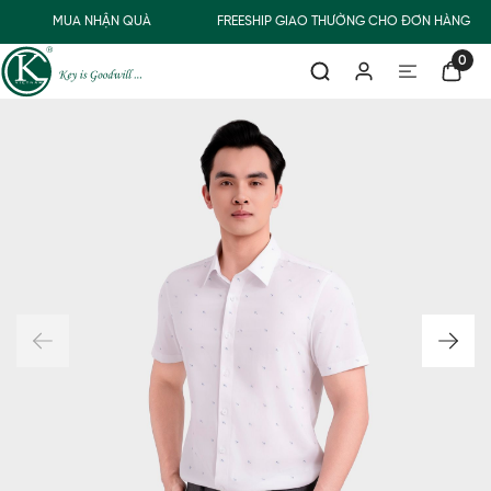
MUA NHẬN QUÀ
FREESHIP GIAO THƯỜNG CHO ĐƠN HÀNG TỪ
0