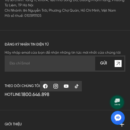
Trụ sở chính: Tầng 11, Khối A, Tòa nhà Sông Đà, Đường Phạm Hùng, Phường
Từ Liêm, TP Hà Nội
Chi Nhánh: 84 Nguyễn Trãi, Phường Chợ Quán, Hồ Chí Minh, Việt Nam
Mã số thuế: 0105911105
ĐĂNG KÝ NHẬN TIN ĐIỆN TỬ
Hãy nhập email của bạn để nhận những tin tức mới nhất của chúng tôi
GỬI
THEO DÕI CHÚNG TÔI
1800.646.898
HOTLINE:
GIỚI THIỆU