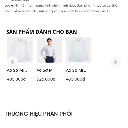
Lưu ý:
Hình ảnh chỉ mang tính chất minh họa. Sản phẩm thực tế có thể
khác về màu sắc do ánh sáng khi chụp ảnh hoặc màn hình hiển thị.
SẢN PHẨM DÀNH CHO BẠN
Áo Sơ Mi
Áo Sơ Mi
Áo Sơ Mi
Á
Nam
Nam Trắng
Nam
495.000
đ
525.000
đ
495.000
đ
4
Lamode Slim
Insidemen
Lamode
L
Fit
Slim Fit
Regular Fit
F
LLS0010Z
ILS158F0H0
LLS0020Z
L
THƯƠNG HIỆU PHÂN PHỐI