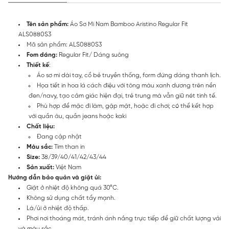
Tên sản phẩm:
Áo Sơ Mi Nam Bamboo Aristino Regular Fit
ALS0880S3
Mã sản phẩm: ALS0880S3
Fom dáng:
Regular Fit/ Dáng suông
Thiết kế
:
Áo sơ mi dài tay, cổ bẻ truyền thống, form đứng dáng thanh lịch.
Họa tiết in hoa lá cách điệu với tông màu xanh dương trên nền
đen/navy, tạo cảm giác hiện đại, trẻ trung mà vẫn giữ nét tinh tế.
Phù hợp để mặc đi làm, gặp mặt, hoặc đi chơi; có thể kết hợp
với quần âu, quần jeans hoặc kaki
Chất liệu:
Đang cập nhật
Màu sắc:
Tím than in
Size:
38/39/40/41/42/43/44
Sản xuất:
Việt Nam
Hướng dẫn bảo quản và giặt ủi:
Giặt ở nhiệt độ không quá 30°C.
Không sử dụng chất tẩy mạnh.
Là/ủi ở nhiệt độ thấp.
Phơi nơi thoáng mát, tránh ánh nắng trực tiếp để giữ chất lượng vải
và màu sắc.