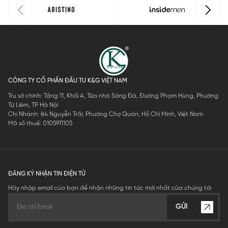
CÔNG TY CỔ PHẦN ĐẦU TƯ K&G VIỆT NAM
Trụ sở chính: Tầng 11, Khối A, Tòa nhà Sông Đà, Đường Phạm Hùng, Phường
Từ Liêm, TP Hà Nội
Chi Nhánh: 84 Nguyễn Trãi, Phường Chợ Quán, Hồ Chí Minh, Việt Nam
Mã số thuế: 0105911105
ĐĂNG KÝ NHẬN TIN ĐIỆN TỬ
Hãy nhập email của bạn để nhận những tin tức mới nhất của chúng tôi
GỬI