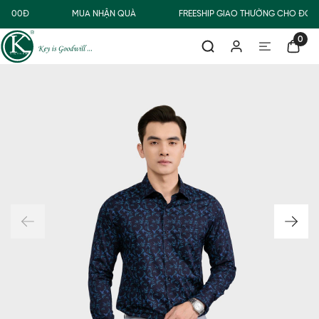
0.000Đ
MUA NHẬN QUÀ
FREESHIP GIAO THƯỜNG CHO ĐƠN 
0