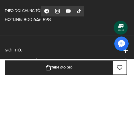
THEO DÕI CHÚNG TÔI
1800.646.898
HOTLINE:
GIỚI THIỆU
QUY ĐỊNH HOẠT ĐỘNG
THÊM VÀO GIỎ
MANUFACTURE
THANH TOÁN