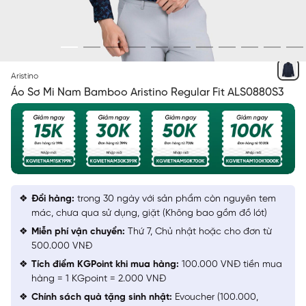
TÍM THAN IN
Aristino
Áo Sơ Mi Nam Bamboo Aristino Regular Fit ALS0880S3
Đổi hàng:
trong 30 ngày với sản phẩm còn nguyên tem
mác, chưa qua sử dụng, giặt (Không bao gồm đồ lót)
Miễn phí vận chuyển:
Thứ 7, Chủ nhật hoặc cho đơn từ
500.000 VNĐ
Tích điểm KGPoint khi mua hàng:
100.000 VNĐ tiền mua
hàng = 1 KGpoint = 2.000 VNĐ
Chính sách quà tặng sinh nhật:
Evoucher (100.000,